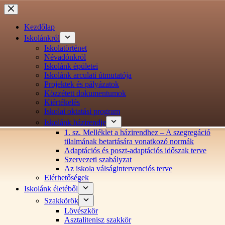
Ugrás
a
tartalomra
Kezdőlap
Iskolánkról
Iskolatörténet
Névadónkról
Iskolánk épületei
Iskolánk arculati útmutatója
Projektek és pályázatok
Közzétett dokumentumok
Kiértékelés
Iskolai oktatási program
Iskolánk házirendje
1. sz. Melléklet a házirendhez – A szegregáció
tilalmának betartására vonatkozó normák
Adaptációs és poszt-adaptációs időszak terve
Szervezeti szabályzat
Az iskola válságintervenciós terve
Elérhetőségek
Iskolánk életéből
Szakkörök
Lövészkör
Asztalitenisz szakkör