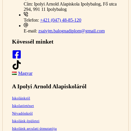
Cím:
Ipolyi Arnold Alapiskola Ipolybalog, Fő utca
294, 991 11 Ipolybalog
Telefon:
+421 (047) 48-85-120
E-mail:
zsaivjm.balognadiplom@gmail.com
Kövessél minket
Magyar
A Ipolyi Arnold Alapiskoláról
Iskolánkról
Iskolatörténet
Névadónkról
Iskolánk épületei
Iskolánk arculati útmutatója