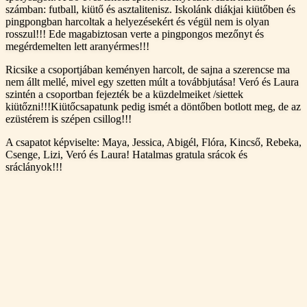
számban: futball, kiütő és asztalitenisz. Iskolánk diákjai kiütőben és
pingpongban harcoltak a helyezésekért és végül nem is olyan
rosszul!!! Ede magabiztosan verte a pingpongos mezőnyt és
megérdemelten lett aranyérmes!!!
Ricsike a csoportjában keményen harcolt, de sajna a szerencse ma
nem állt mellé, mivel egy szetten múlt a továbbjutása! Veró és Laura
szintén a csoportban fejezték be a küzdelmeiket /siettek
kiütőzni!!!Kiütőcsapatunk pedig ismét a döntőben botlott meg, de az
ezüstérem is szépen csillog!!!
A csapatot képviselte: Maya, Jessica, Abigél, Flóra, Kincső, Rebeka,
Csenge, Lizi, Veró és Laura! Hatalmas gratula srácok és
sráclányok!!!