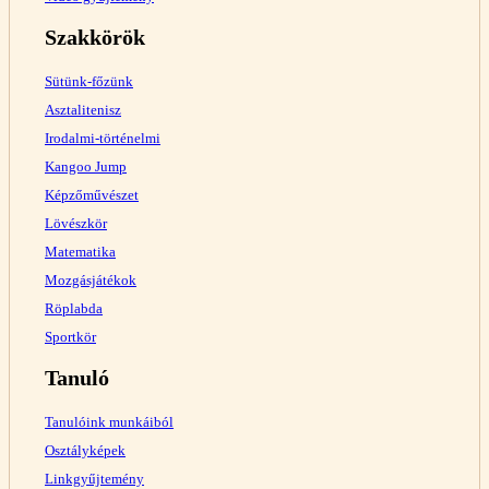
Szakkörök
Sütünk-főzünk
Asztalitenisz
Irodalmi-történelmi
Kangoo Jump
Képzőművészet
Lövészkör
Matematika
Mozgásjátékok
Röplabda
Sportkör
Tanuló
Tanulóink munkáiból
Osztályképek
Linkgyűjtemény