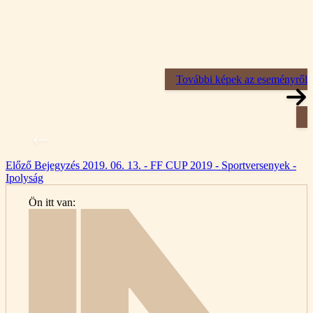
További képek az eseményről
Előző
Bejegyzés
2019. 06. 13. - FF CUP 2019 - Sportversenyek -
Ipolyság
Ön itt van:
Kezdő