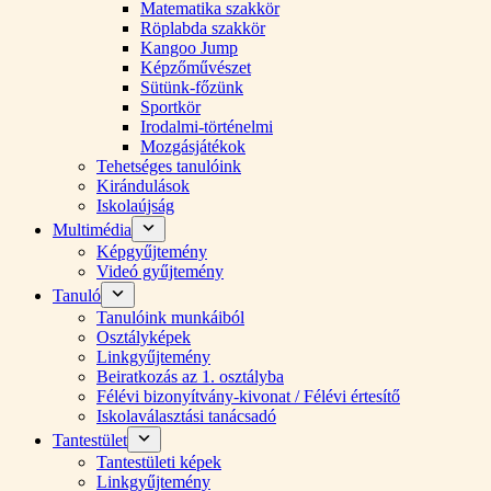
Matematika szakkör
Röplabda szakkör
Kangoo Jump
Képzőművészet
Sütünk-főzünk
Sportkör
Irodalmi-történelmi
Mozgásjátékok
Tehetséges tanulóink
Kirándulások
Iskolaújság
Multimédia
Képgyűjtemény
Videó gyűjtemény
Tanuló
Tanulóink munkáiból
Osztályképek
Linkgyűjtemény
Beiratkozás az 1. osztályba
Félévi bizonyítvány-kivonat / Félévi értesítő
Iskolaválasztási tanácsadó
Tantestület
Tantestületi képek
Linkgyűjtemény