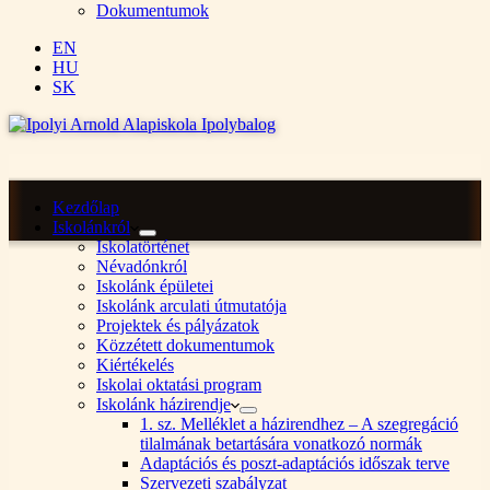
Dokumentumok
EN
HU
SK
Kezdőlap
Iskolánkról
Iskolatörténet
Névadónkról
Iskolánk épületei
Iskolánk arculati útmutatója
Projektek és pályázatok
Közzétett dokumentumok
Kiértékelés
Iskolai oktatási program
Iskolánk házirendje
1. sz. Melléklet a házirendhez – A szegregáció
tilalmának betartására vonatkozó normák
Adaptációs és poszt-adaptációs időszak terve
Szervezeti szabályzat