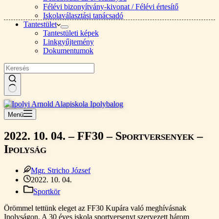
Félévi bizonyítvány-kivonat / Félévi értesítő
Iskolaválasztási tanácsadó
Tantestület
Tantestületi képek
Linkgyűjtemény
Dokumentumok
Nincs
találat
Menü
2022. 10. 04. – FF30 – Sportversenyek –
Ipolyság
Mgr. Stricho József
2022. 10. 04.
Sportkör
Örömmel tettünk eleget az FF30 Kupára való meghívásnak
Ipolyságon. A 30 éves iskola sportversenyt szervezett három