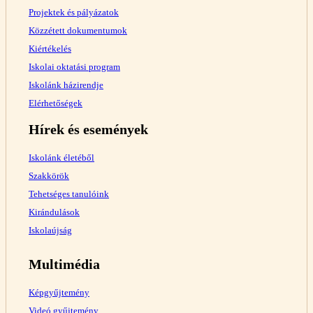
Projektek és pályázatok
Közzétett dokumentumok
Kiértékelés
Iskolai oktatási program
Iskolánk házirendje
Elérhetőségek
Hírek és események
Iskolánk életéből
Szakkörök
Tehetséges tanulóink
Kirándulások
Iskolaújság
Multimédia
Képgyűjtemény
Videó gyűjtemény