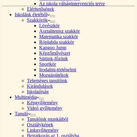
Az iskola válságintervenciós terve
Elérhetőségek
Iskolánk életéből
Szakkörök
Lövészkör
Asztalitenisz szakkör
Matematika szakkör
Röplabda szakkör
Kangoo Jump
Képzőművészet
Sütünk-főzünk
Sportkör
Irodalmi-történelmi
Mozgásjátékok
Tehetséges tanulóink
Kirándulások
Iskolaújság
Multimédia
Képgyűjtemény
Videó gyűjtemény
Tanuló
Tanulóink munkáiból
Osztályképek
Linkgyűjtemény
Beiratkozás az 1. osztályba