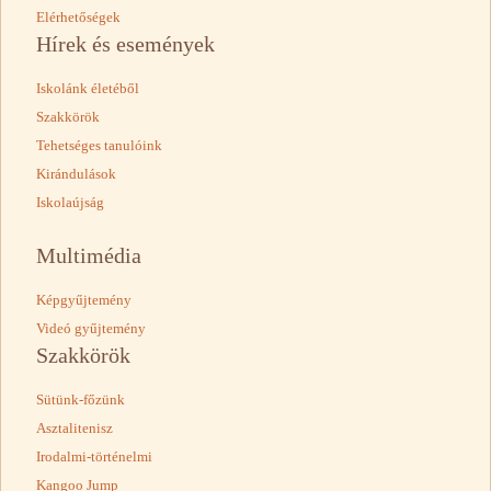
Elérhetőségek
Hírek és események
Iskolánk életéből
Szakkörök
Tehetséges tanulóink
Kirándulások
Iskolaújság
Multimédia
Képgyűjtemény
Videó gyűjtemény
Szakkörök
Sütünk-főzünk
Asztalitenisz
Irodalmi-történelmi
Kangoo Jump