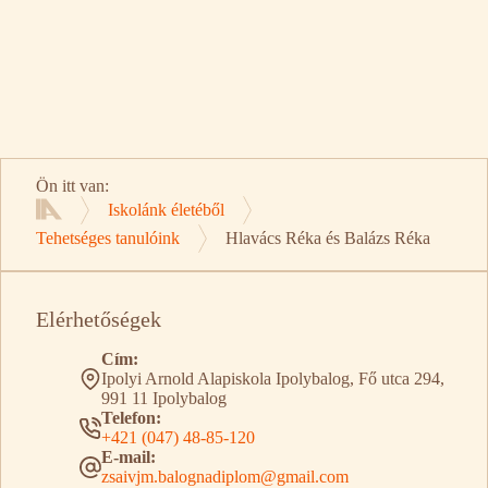
Ön itt van:
Iskolánk életéből
Kezdőlap
Tehetséges tanulóink
Hlavács Réka és Balázs Réka
Elérhetőségek
Cím:
Ipolyi Arnold Alapiskola Ipolybalog, Fő utca 294,
991 11 Ipolybalog
Telefon:
+421 (047) 48-85-120
E-mail:
zsaivjm.balognadiplom@gmail.com