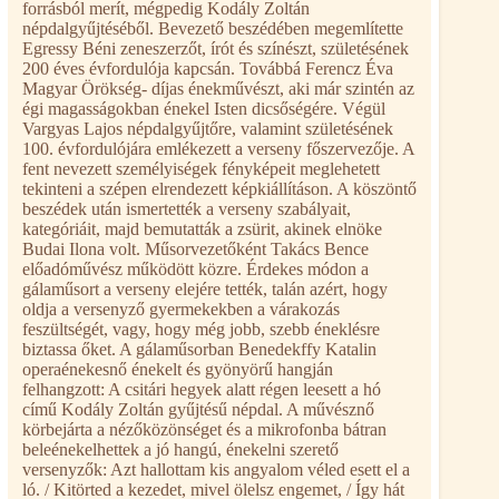
forrásból merít, mégpedig Kodály Zoltán
népdalgyűjtéséből. Bevezető beszédében megemlítette
Egressy Béni zeneszerzőt, írót és színészt, születésének
200 éves évfordulója kapcsán. Továbbá Ferencz Éva
Magyar Örökség- díjas énekművészt, aki már szintén az
égi magasságokban énekel Isten dicsőségére. Végül
Vargyas Lajos népdalgyűjtőre, valamint születésének
100. évfordulójára emlékezett a verseny főszervezője. A
fent nevezett személyiségek fényképeit meglehetett
tekinteni a szépen elrendezett képkiállításon. A köszöntő
beszédek után ismertették a verseny szabályait,
kategóriáit, majd bemutatták a zsürit, akinek elnöke
Budai Ilona volt. Műsorvezetőként Takács Bence
előadóművész működött közre. Érdekes módon a
gálaműsort a verseny elejére tették, talán azért, hogy
oldja a versenyző gyermekekben a várakozás
feszültségét, vagy, hogy még jobb, szebb éneklésre
biztassa őket. A gálaműsorban Benedekffy Katalin
operaénekesnő énekelt és gyönyörű hangján
felhangzott: A csitári hegyek alatt régen leesett a hó
című Kodály Zoltán gyűjtésű népdal. A művésznő
körbejárta a nézőközönséget és a mikrofonba bátran
beleénekelhettek a jó hangú, énekelni szerető
versenyzők: Azt hallottam kis angyalom véled esett el a
ló. / Kitörted a kezedet, mivel ölelsz engemet, / Így hát