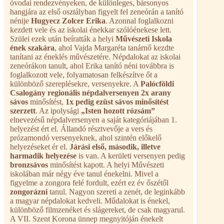
óvodai rendezvényeken, de különleges, bársonyos
hangjára az első osztályban figyelt fel zeneórán a tanító
nénije
Hugyecz Zolcer Erika
. Azonnal foglalkozni
kezdett vele és az iskolai énekkar szólóénekese lett.
Szülei ezek után beíratták a helyi
Művészeti Iskola
ének szakára
, ahol Vajda Margaréta tanárnő kezdte
tanítani az éneklés művészetére. Népdalokat az iskolai
zeneórákon tanult, ahol Erika tanító néni továbbra is
foglalkozott vele, folyamatosan felkészítve őt a
különböző szereplésekre, versenyekre. A
Palócföldi
Csalogány regionális népdalversenyen 2x arany
sávos
minősítést,
1x pedig ezüst sávos minősítést
szerzett
. Az ipolysági
„Isten hozott rózsám”
elnevezésű népdalversenyen a saját kategóriájában 1.
helyezést ért el. Állandó résztvevője a vers és
prózamondó versenyeknek, ahol szintén előkelő
helyezéseket ér el.
Járási első, második, illetve
harmadik helyezése
is van. A kerületi versenyen pedig
bronzsávos
minősítést kapott. A helyi Művészeti
iskolában már négy éve tanul énekelni. Mivel a
figyelme a zongora felé fordult, ezért ez év őszétől
zongorázni
tanul. Nagyon szereti a zenét, de leginkább
a magyar népdalokat kedveli. Műdalokat is énekel,
különböző filmzenéket és slágereket, de csak magyarul.
A VII. Szent Korona ünnep megnyitóján énekelt