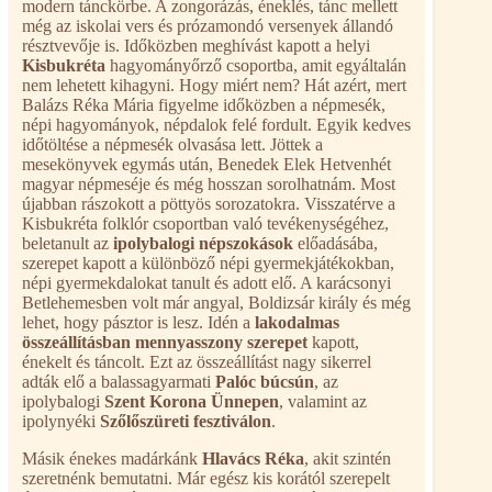
modern tánckörbe. A zongorázás, éneklés, tánc mellett
még az iskolai vers és prózamondó versenyek állandó
résztvevője is. Időközben meghívást kapott a helyi
Kisbukréta
hagyományőrző csoportba, amit egyáltalán
nem lehetett kihagyni. Hogy miért nem? Hát azért, mert
Balázs Réka Mária figyelme időközben a népmesék,
népi hagyományok, népdalok felé fordult. Egyik kedves
időtöltése a népmesék olvasása lett. Jöttek a
mesekönyvek egymás után, Benedek Elek Hetvenhét
magyar népmeséje és még hosszan sorolhatnám. Most
újabban rászokott a pöttyös sorozatokra. Visszatérve a
Kisbukréta folklór csoportban való tevékenységéhez,
beletanult az
ipolybalogi népszokások
előadásába,
szerepet kapott a különböző népi gyermekjátékokban,
népi gyermekdalokat tanult és adott elő. A karácsonyi
Betlehemesben volt már angyal, Boldizsár király és még
lehet, hogy pásztor is lesz. Idén a
lakodalmas
összeállításban mennyasszony szerepet
kapott,
énekelt és táncolt. Ezt az összeállítást nagy sikerrel
adták elő a balassagyarmati
Palóc búcsún
, az
ipolybalogi
Szent Korona Ünnepen
, valamint az
ipolynyéki
Szőlőszüreti fesztiválon
.
Másik énekes madárkánk
Hlavács Réka
, akit szintén
szeretnénk bemutatni. Már egész kis korától szerepelt