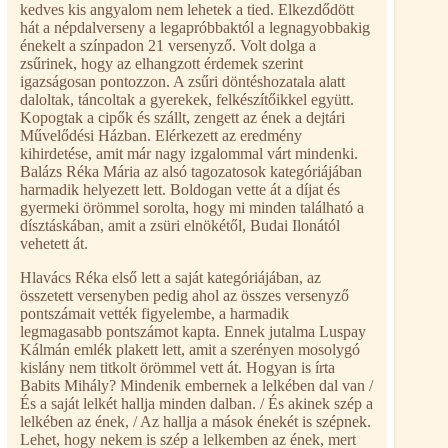
kedves kis angyalom nem lehetek a tied. Elkezdődött
hát a népdalverseny a legapróbbaktól a legnagyobbakig
énekelt a színpadon 21 versenyző. Volt dolga a
zsűrinek, hogy az elhangzott érdemek szerint
igazságosan pontozzon. A zsűri döntéshozatala alatt
daloltak, táncoltak a gyerekek, felkészítőikkel együtt.
Kopogtak a cipők és szállt, zengett az ének a dejtári
Művelődési Házban. Elérkezett az eredmény
kihirdetése, amit már nagy izgalommal várt mindenki.
Balázs Réka Mária az alsó tagozatosok kategóriájában
harmadik helyezett lett. Boldogan vette át a díjat és
gyermeki örömmel sorolta, hogy mi minden található a
dísztáskában, amit a zsüri elnökétől, Budai Ilonától
vehetett át.
Hlavács Réka első lett a saját kategóriájában, az
összetett versenyben pedig ahol az összes versenyző
pontszámait vették figyelembe, a harmadik
legmagasabb pontszámot kapta. Ennek jutalma Luspay
Kálmán emlék plakett lett, amit a szerényen mosolygó
kislány nem titkolt örömmel vett át. Hogyan is írta
Babits Mihály? Mindenik embernek a lelkében dal van /
És a saját lelkét hallja minden dalban. / És akinek szép a
lelkében az ének, / Az hallja a mások énekét is szépnek.
Lehet, hogy nekem is szép a lelkemben az ének, mert