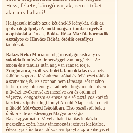
Hess, fekete, károgó varjak, nem titeket
akarunk hallani!
Hallgassuk inkább azt a két éneklő leánykát, akik az
ipolybalogi
Ipolyi Arnold magyar tanítási nyelvű
alapiskolába
járnak,
Balázs Réka Máriát, harmadik
osztályos
és
Hlavács Rékát, ötödik osztályos
tanulókat.
Balázs Réka Mária
mindig mosolygó kisleány és
sokoldalú művészi tehetségge
l van megáldva. Az
iskola és a tanulás után alig van szabad ideje.
Zongoraóra, szolfézs, balett- táncoktatás
és a helyi
folklór csoport a Kisbukréta próbái és fellépései töltik ki
a szabadidejét. Ez azonban nem fárasztja, sőt inkább
feltölti, még több energiát ad neki, hogy minden ilyen
művészi tevékenységét mosolyogva és örömmel
végezze. Zongorázni és énekelni első osztályos korától
kezdett az ipolybalogi Ipolyi Arnold Alapiskola mellett
működő
Művészeti Iskolában
. Első osztálytól balett
órákra vitte az édesanyja Magyarországra,
Balassagyarmatra. Mivel a balett tanítás időközben
megszűnt, ezért, hogy táncmozgás igényét kielégítse,
édesanyja átíratta az időközben Ipolybalogra kihelyezett