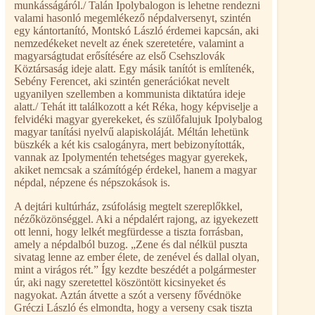
munkásságáról./ Talán Ipolybalogon is lehetne rendezni
valami hasonló megemlékező népdalversenyt, szintén
egy kántortanító, Montskó László érdemei kapcsán, aki
nemzedékeket nevelt az ének szeretetére, valamint a
magyarságtudat erősítésére az első Csehszlovák
Köztársaság ideje alatt. Egy másik tanítót is említenék,
Sebény Ferencet, aki szintén generációkat nevelt
ugyanilyen szellemben a kommunista diktatúra ideje
alatt./ Tehát itt találkozott a két Réka, hogy képviselje a
felvidéki magyar gyerekeket, és szülőfalujuk Ipolybalog
magyar tanítási nyelvű alapiskoláját. Méltán lehetünk
büszkék a két kis csalogányra, mert bebizonyították,
vannak az Ipolymentén tehetséges magyar gyerekek,
akiket nemcsak a számítógép érdekel, hanem a magyar
népdal, népzene és népszokások is.
A dejtári kultúrház, zsúfolásig megtelt szereplőkkel,
nézőközönséggel. Aki a népdalért rajong, az igyekezett
ott lenni, hogy lelkét megfürdesse a tiszta forrásban,
amely a népdalból buzog. „Zene és dal nélkül puszta
sivatag lenne az ember élete, de zenével és dallal olyan,
mint a virágos rét.” Így kezdte beszédét a polgármester
úr, aki nagy szeretettel köszöntött kicsinyeket és
nagyokat. Aztán átvette a szót a verseny fővédnöke
Gréczi László és elmondta, hogy a verseny csak tiszta