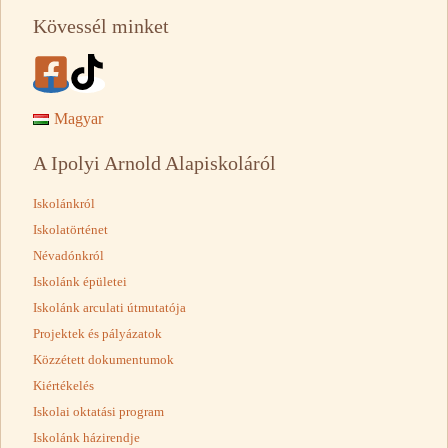
Kövessél minket
Magyar
A Ipolyi Arnold Alapiskoláról
Iskolánkról
Iskolatörténet
Névadónkról
Iskolánk épületei
Iskolánk arculati útmutatója
Projektek és pályázatok
Közzétett dokumentumok
Kiértékelés
Iskolai oktatási program
Iskolánk házirendje