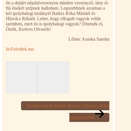
én a dejtári népdalversenyen minden versenyző, lány és
fiú énekét szépnek hallottam. Legszebbnek azonban a
két ipolybalogi kislányét Balázs Réka Máriáét és
Hlavács Rékáét. Lehet, hogy elfogult vagyok velük
szemben, mert én is ipolybalogi vagyok? Döntsék el,
Önök, Kedves Olvasók!
Lőrinc Aranka Sarolta
In:Felvidek.ma
További képek Balázs Réka és Hlavács Réka
képgalériából