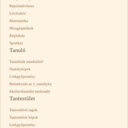
Képzőművészet
Lövészkör
Matematika
Mozgásjátékok
Röplabda
Sportkör
Tanuló
Tanulóink munkáiból
Osztályképek
Linkgyűjtemény
Beiratkozás az 1. osztályba
Iskolaválasztási tanácsadó
Tantestület
Tantestületi tagok
Tantestületi képek
Linkgyűjtemény