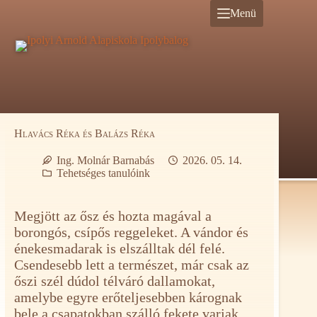
Ugrás
Menü
a
tartalomra
Hlavács Réka és Balázs Réka
Ing. Molnár Barnabás
2026. 05. 14.
Tehetséges tanulóink
Megjött az ősz és hozta magával a
borongós, csípős reggeleket. A vándor és
énekesmadarak is elszálltak dél felé.
Csendesebb lett a természet, már csak az
őszi szél dúdol télváró dallamokat,
amelybe egyre erőteljesebben kárognak
bele a csapatokban szálló fekete varjak.