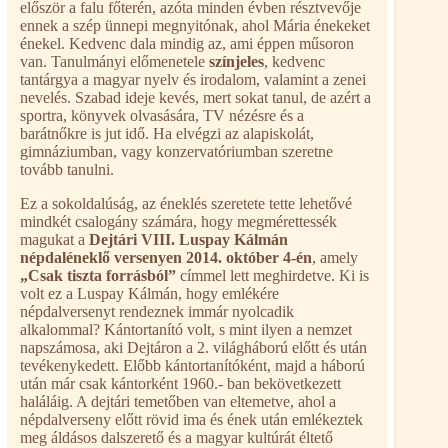
először a falu főterén, azóta minden évben résztvevője
ennek a szép ünnepi megnyitónak, ahol Mária énekeket
énekel. Kedvenc dala mindig az, ami éppen műsoron
van. Tanulmányi előmenetele
színjeles
, kedvenc
tantárgya a magyar nyelv és irodalom, valamint a zenei
nevelés. Szabad ideje kevés, mert sokat tanul, de azért a
sportra, könyvek olvasására, TV nézésre és a
barátnőkre is jut idő. Ha elvégzi az alapiskolát,
gimnáziumban, vagy konzervatóriumban szeretne
tovább tanulni.
Ez a sokoldalúság, az éneklés szeretete tette lehetővé
mindkét csalogány számára, hogy megmérettessék
magukat a
Dejtári VIII. Luspay Kálmán
népdaléneklő versenyen 2014. október 4-én
, amely
„Csak tiszta forrásból”
címmel lett meghirdetve. Ki is
volt ez a Luspay Kálmán, hogy emlékére
népdalversenyt rendeznek immár nyolcadik
alkalommal? Kántortanító volt, s mint ilyen a nemzet
napszámosa, aki Dejtáron a 2. világháború előtt és után
tevékenykedett. Előbb kántortanítóként, majd a háború
után már csak kántorként 1960.- ban bekövetkezett
haláláig. A dejtári temetőben van eltemetve, ahol a
népdalverseny előtt rövid ima és ének után emlékeztek
meg áldásos dalszerető és a magyar kultúrát éltető