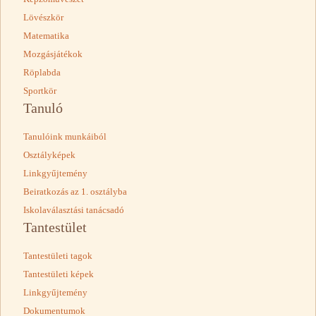
Lövészkör
Matematika
Mozgásjátékok
Röplabda
Sportkör
Tanuló
Tanulóink munkáiból
Osztályképek
Linkgyűjtemény
Beiratkozás az 1. osztályba
Iskolaválasztási tanácsadó
Tantestület
Tantestületi tagok
Tantestületi képek
Linkgyűjtemény
Dokumentumok