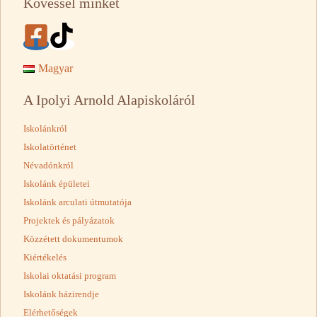
Kövessél minket
Magyar
A Ipolyi Arnold Alapiskoláról
Iskolánkról
Iskolatörténet
Névadónkról
Iskolánk épületei
Iskolánk arculati útmutatója
Projektek és pályázatok
Közzétett dokumentumok
Kiértékelés
Iskolai oktatási program
Iskolánk házirendje
Elérhetőségek