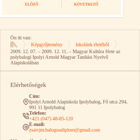
ELŐZŐ
KÖVETKEZŐ
Ön itt van:
Képgyűjtemény
Iskolánk életéből
Kezdőlap
2009. 12. 07. – 2009. 12. 11. – Magyar Kultúra Hete az
polybalogi Ipolyi Arnold Magyar Tanítási Nyelvű
Alapiskolában
Elérhetőségek
Cím:
Ipolyi Arnold Alapiskola Ipolybalog, Fő utca 294,
991 11 Ipolybalog
Telefon:
+421 (047) 48-85-120
E-mail:
zsaivjm.balognadiplom@gmail.com