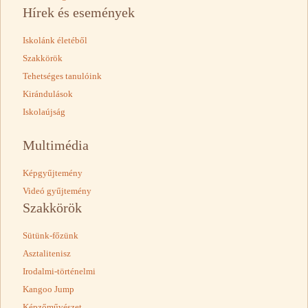
Hírek és események
Iskolánk életéből
Szakkörök
Tehetséges tanulóink
Kirándulások
Iskolaújság
Multimédia
Képgyűjtemény
Videó gyűjtemény
Szakkörök
Sütünk-főzünk
Asztalitenisz
Irodalmi-történelmi
Kangoo Jump
Képzőművészet