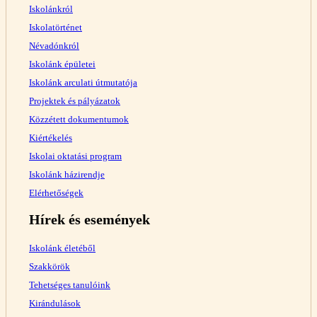
Iskolánkról
Iskolatörténet
Névadónkról
Iskolánk épületei
Iskolánk arculati útmutatója
Projektek és pályázatok
Közzétett dokumentumok
Kiértékelés
Iskolai oktatási program
Iskolánk házirendje
Elérhetőségek
Hírek és események
Iskolánk életéből
Szakkörök
Tehetséges tanulóink
Kirándulások