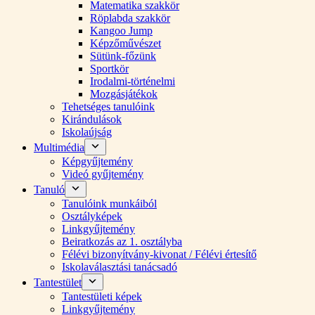
Matematika szakkör
Röplabda szakkör
Kangoo Jump
Képzőművészet
Sütünk-főzünk
Sportkör
Irodalmi-történelmi
Mozgásjátékok
Tehetséges tanulóink
Kirándulások
Iskolaújság
Multimédia
Képgyűjtemény
Videó gyűjtemény
Tanuló
Tanulóink munkáiból
Osztályképek
Linkgyűjtemény
Beiratkozás az 1. osztályba
Félévi bizonyítvány-kivonat / Félévi értesítő
Iskolaválasztási tanácsadó
Tantestület
Tantestületi képek
Linkgyűjtemény