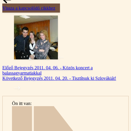
Vissza a kapcsolódó cikkhez
Előző
Bejegyzés
2011. 04. 06. - Közös koncert a
balassagyarmatiakkal
Következő
Bejegyzés
2011. 04. 20. - Tisztítsuk ki Szlovákiát!
Ön itt van:
Kezdő