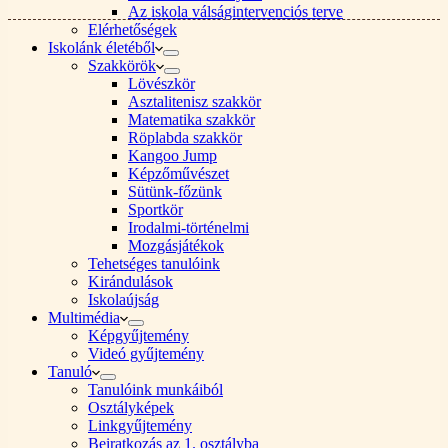
Az iskola válságintervenciós terve
Elérhetőségek
Iskolánk életéből
Szakkörök
Lövészkör
Asztalitenisz szakkör
Matematika szakkör
Röplabda szakkör
Kangoo Jump
Képzőművészet
Sütünk-főzünk
Sportkör
Irodalmi-történelmi
Mozgásjátékok
Tehetséges tanulóink
Kirándulások
Iskolaújság
Multimédia
Képgyűjtemény
Videó gyűjtemény
Tanuló
Tanulóink munkáiból
Osztályképek
Linkgyűjtemény
Beiratkozás az 1. osztályba