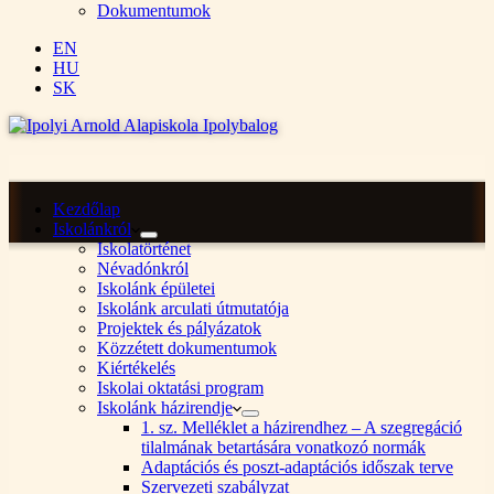
Dokumentumok
EN
HU
SK
Kezdőlap
Iskolánkról
Iskolatörténet
Névadónkról
Iskolánk épületei
Iskolánk arculati útmutatója
Projektek és pályázatok
Közzétett dokumentumok
Kiértékelés
Iskolai oktatási program
Iskolánk házirendje
1. sz. Melléklet a házirendhez – A szegregáció
tilalmának betartására vonatkozó normák
Adaptációs és poszt-adaptációs időszak terve
Szervezeti szabályzat