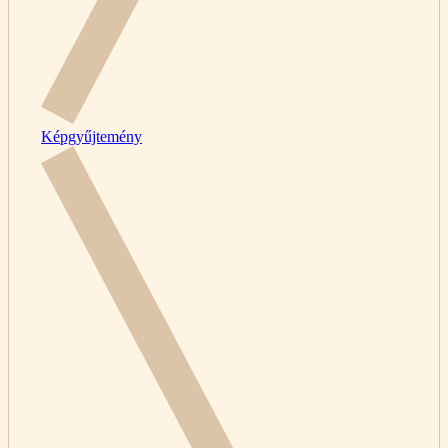
Képgyűjtemény