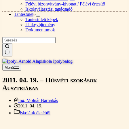
Félévi bizonyítvány-kivonat / Félévi értesítő
Iskolaválasztási tanácsadó
Tantestület
Tantestületi képek
Linkgyűjtemény
Dokumentumok
Nincs
találat
Menü
2011. 04. 19. – Húsvéti szokások
Ausztriában
Ing. Molnár Barnabás
2011. 04. 19.
Iskolánk életéből