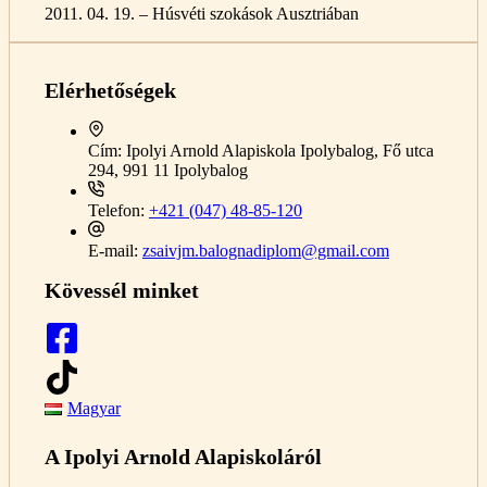
2011. 04. 19. – Húsvéti szokások Ausztriában
Elérhetőségek
Cím:
Ipolyi Arnold Alapiskola Ipolybalog, Fő utca
294, 991 11 Ipolybalog
Telefon:
+421 (047) 48-85-120
E-mail:
zsaivjm.balognadiplom@gmail.com
Kövessél minket
Magyar
A Ipolyi Arnold Alapiskoláról