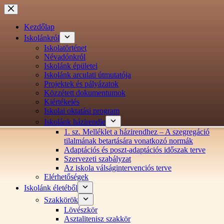
Ugrás
a
tartalomra
Kezdőlap
Iskolánkról
Iskolatörténet
Névadónkról
Iskolánk épületei
Iskolánk arculati útmutatója
Projektek és pályázatok
Közzétett dokumentumok
Kiértékelés
Iskolai oktatási program
Iskolánk házirendje
1. sz. Melléklet a házirendhez – A szegregáció
tilalmának betartására vonatkozó normák
Adaptációs és poszt-adaptációs időszak terve
Szervezeti szabályzat
Az iskola válságintervenciós terve
Elérhetőségek
Iskolánk életéből
Szakkörök
Lövészkör
Asztalitenisz szakkör