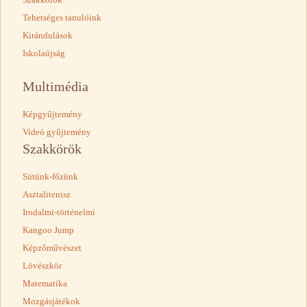
Tehetséges tanulóink
Kirándulások
Iskolaújság
Multimédia
Képgyűjtemény
Videó gyűjtemény
Szakkörök
Sütünk-főzünk
Asztalitenisz
Irodalmi-történelmi
Kangoo Jump
Képzőművészet
Lövészkör
Matematika
Mozgásjátékok