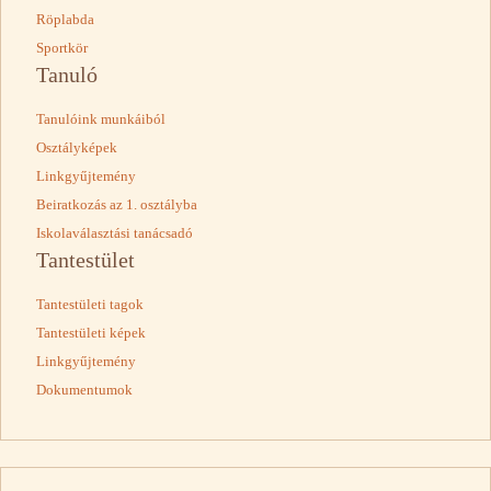
Röplabda
Sportkör
Tanuló
Tanulóink munkáiból
Osztályképek
Linkgyűjtemény
Beiratkozás az 1. osztályba
Iskolaválasztási tanácsadó
Tantestület
Tantestületi tagok
Tantestületi képek
Linkgyűjtemény
Dokumentumok