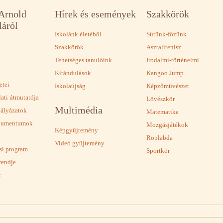
 Arnold
Hírek és események
Szakkörök
láról
Iskolánk életéből
Sütünk-főzünk
Szakkörök
Asztalitenisz
Tehetséges tanulóink
Irodalmi-történelmi
Kirándulások
Kangoo Jump
etei
Iskolaújság
Képzőművészet
lati útmutatója
Lövészkör
Multimédia
pályázatok
Matematika
okumentumok
Mozgásjátékok
Képgyűjtemény
Röplabda
Videó gyűjtemény
ási program
Sportkör
rendje
k