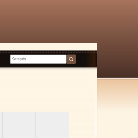
Nincs
találat