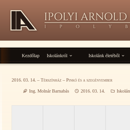
Ugrás
a
tartalomra
Kezdőlap
Iskolánkról
Iskolánk életéből
2016. 03. 14. – Térszínház – Pinkó és a szegényember
Ing. Molnár Barnabás
2016. 03. 14.
Iskolán