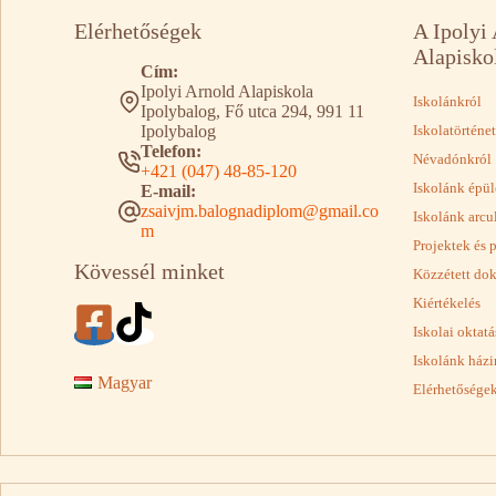
Elérhetőségek
A Ipolyi
Alapisko
Cím:
Ipolyi Arnold Alapiskola
Iskolánkról
Ipolybalog, Fő utca 294, 991 11
Ipolybalog
Iskolatörténet
Telefon:
Névadónkról
+421 (047) 48-85-120
Iskolánk épül
E-mail:
zsaivjm.balognadiplom@gmail.co
Iskolánk arcu
m
Projektek és 
Kövessél minket
Közzétett d
Kiértékelés
Iskolai oktat
Iskolánk házi
Magyar
Elérhetősége