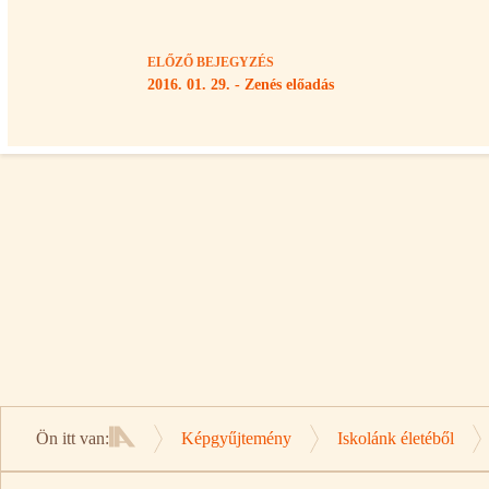
ELŐZŐ
BEJEGYZÉS
2016. 01. 29. - Zenés előadás
Ön itt van:
Képgyűjtemény
Iskolánk életéből
Kezdőlap