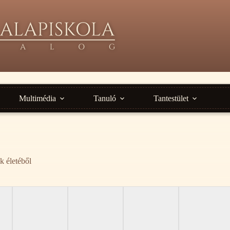
Multimédia
Tanuló
Tantestület
k életéből