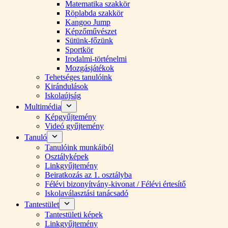
Matematika szakkör
Röplabda szakkör
Kangoo Jump
Képzőművészet
Sütünk-főzünk
Sportkör
Irodalmi-történelmi
Mozgásjátékok
Tehetséges tanulóink
Kirándulások
Iskolaújság
Multimédia
Képgyűjtemény
Videó gyűjtemény
Tanuló
Tanulóink munkáiból
Osztályképek
Linkgyűjtemény
Beiratkozás az 1. osztályba
Félévi bizonyítvány-kivonat / Félévi értesítő
Iskolaválasztási tanácsadó
Tantestület
Tantestületi képek
Linkgyűjtemény