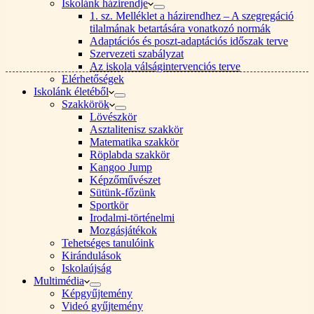
Iskolánk házirendje
1. sz. Melléklet a házirendhez – A szegregáció
tilalmának betartására vonatkozó normák
Adaptációs és poszt-adaptációs időszak terve
Szervezeti szabályzat
Az iskola válságintervenciós terve
Elérhetőségek
Iskolánk életéből
Szakkörök
Lövészkör
Asztalitenisz szakkör
Matematika szakkör
Röplabda szakkör
Kangoo Jump
Képzőművészet
Sütünk-főzünk
Sportkör
Irodalmi-történelmi
Mozgásjátékok
Tehetséges tanulóink
Kirándulások
Iskolaújság
Multimédia
Képgyűjtemény
Videó gyűjtemény