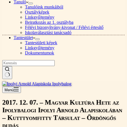
Tanuló
Tanulóink munkáiból
Osztályképek
Linkgyűjtemény
Beiratkozás az 1. osztályba
Félévi bizonyítvány-kivonat / Félévi értesítő
Iskolaválasztási tanácsadó
Tantestület
Tantestületi képek
Linkgyűjtemény
Dokumentumok
Nincs
találat
Menü
2017. 12. 07. – Magyar Kultúra Hete az
Ipolybalogi Ipolyi Arnold Alapiskolában
– Kutttyomfitty Társulat – Ördöngős
dudás