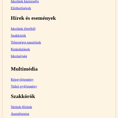
Iskolánk házirendje
Elérhetőségek
Hírek és események
Iskolánk életéből
Szakkörök
Tehetséges tanulóink
Kirándulások
Iskolaújság
Multimédia
Képgyűjtemény
Videó gyűjtemény
Szakkörök
Sütünk-főzünk
Asztalitenisz