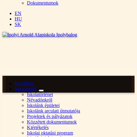
Dokumentumok
EN
HU
SK
Kezdőlap
Iskolánkról
Iskolatörténet
Névadónkról
Iskolánk épületei
Iskolánk arculati útmutatója
Projektek és pályázatok
Közzétett dokumentumok
Kiértékelés
Iskolai oktatási program