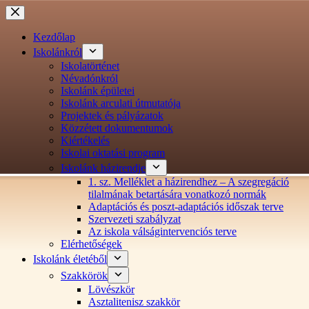
Ugrás
a
tartalomra
Kezdőlap
Iskolánkról
Iskolatörténet
Névadónkról
Iskolánk épületei
Iskolánk arculati útmutatója
Projektek és pályázatok
Közzétett dokumentumok
Kiértékelés
Iskolai oktatási program
Iskolánk házirendje
1. sz. Melléklet a házirendhez – A szegregáció
tilalmának betartására vonatkozó normák
Adaptációs és poszt-adaptációs időszak terve
Szervezeti szabályzat
Az iskola válságintervenciós terve
Elérhetőségek
Iskolánk életéből
Szakkörök
Lövészkör
Asztalitenisz szakkör