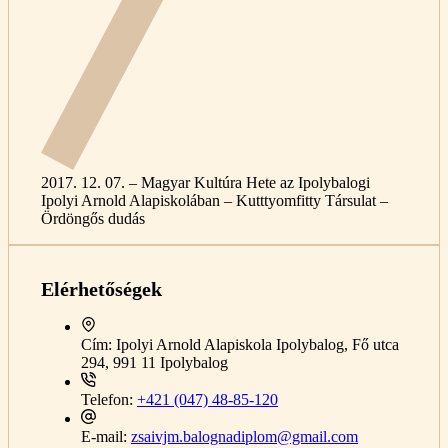
2017. 12. 07. – Magyar Kultúra Hete az Ipolybalogi
Ipolyi Arnold Alapiskolában – Kutttyomfitty Társulat –
Ördöngős dudás
Elérhetőségek
Cím:
Ipolyi Arnold Alapiskola Ipolybalog, Fő utca
294, 991 11 Ipolybalog
Telefon:
+421 (047) 48-85-120
E-mail:
zsaivjm.balognadiplom@gmail.com