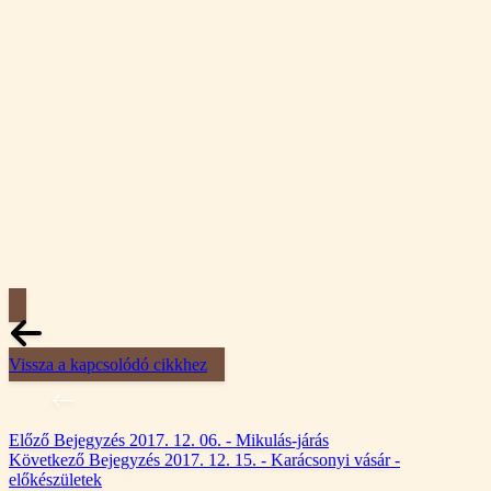
Vissza a kapcsolódó cikkhez
Előző
Bejegyzés
2017. 12. 06. - Mikulás-járás
Következő
Bejegyzés
2017. 12. 15. - Karácsonyi vásár -
előkészületek