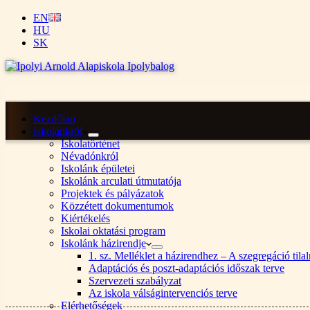
EN
HU
SK
Kezdőlap
Iskolánkról
Iskolatörténet
Névadónkról
Iskolánk épületei
Iskolánk arculati útmutatója
Projektek és pályázatok
Közzétett dokumentumok
Kiértékelés
Iskolai oktatási program
Iskolánk házirendje
1. sz. Melléklet a házirendhez – A szegregáció ti
Adaptációs és poszt-adaptációs időszak terve
Szervezeti szabályzat
Az iskola válságintervenciós terve
Elérhetőségek