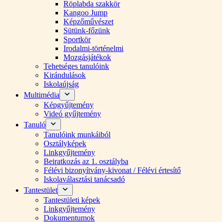
Röplabda szakkör
Kangoo Jump
Képzőművészet
Sütünk-főzünk
Sportkör
Irodalmi-történelmi
Mozgásjátékok
Tehetséges tanulóink
Kirándulások
Iskolaújság
Multimédia
Képgyűjtemény
Videó gyűjtemény
Tanuló
Tanulóink munkáiból
Osztályképek
Linkgyűjtemény
Beiratkozás az 1. osztályba
Félévi bizonyítvány-kivonat / Félévi értesítő
Iskolaválasztási tanácsadó
Tantestület
Tantestületi képek
Linkgyűjtemény
Dokumentumok