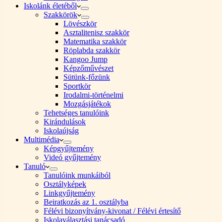
Iskolánk életéből
Szakkörök
Lövészkör
Asztalitenisz szakkör
Matematika szakkör
Röplabda szakkör
Kangoo Jump
Képzőművészet
Sütünk-főzünk
Sportkör
Irodalmi-történelmi
Mozgásjátékok
Tehetséges tanulóink
Kirándulások
Iskolaújság
Multimédia
Képgyűjtemény
Videó gyűjtemény
Tanuló
Tanulóink munkáiból
Osztályképek
Linkgyűjtemény
Beiratkozás az 1. osztályba
Félévi bizonyítvány-kivonat / Félévi értesítő
Iskolaválasztási tanácsadó