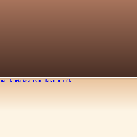
lalmának betartására vonatkozó normák