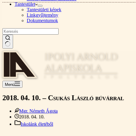
Tantestület
Tantestületi képek
Linkgyűjtemény
Dokumentumok
Nincs
találat
Menü
2018. 04. 10. – Csukás László búvárral
Mgr. Németh Ágota
2018. 04. 10.
Iskolánk életéből