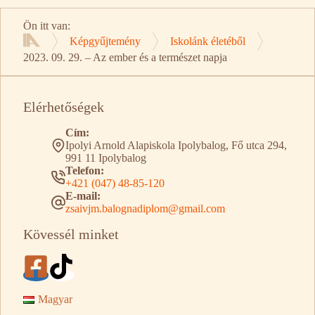
Ön itt van:
Képgyűjtemény
Iskolánk életéből
Kezdőlap
2023. 09. 29. – Az ember és a természet napja
Elérhetőségek
Cím:
Ipolyi Arnold Alapiskola Ipolybalog, Fő utca 294,
991 11 Ipolybalog
Telefon:
+421 (047) 48-85-120
E-mail:
zsaivjm.balognadiplom@gmail.com
Kövessél minket
Magyar