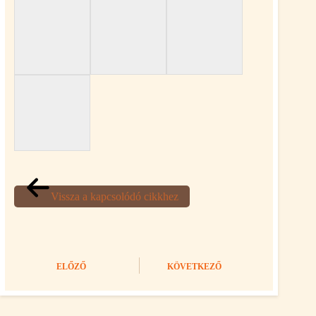
Vissza a kapcsolódó cikkhez
ELŐZŐ
KÖVETKEZŐ