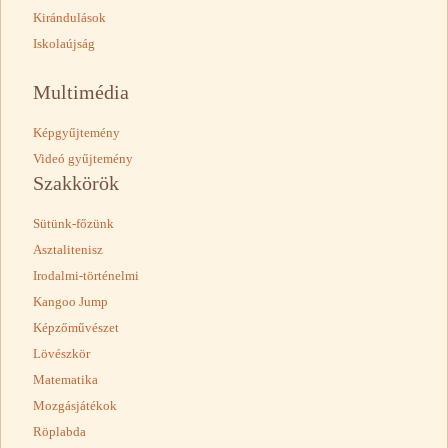
Kirándulások
Iskolaújság
Multimédia
Képgyűjtemény
Videó gyűjtemény
Szakkörök
Sütünk-főzünk
Asztalitenisz
Irodalmi-történelmi
Kangoo Jump
Képzőművészet
Lövészkör
Matematika
Mozgásjátékok
Röplabda