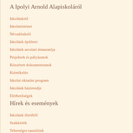
A Ipolyi Arnold Alapiskoláról
Iskolánkról
Iskolatörténet
Névadónkról
Iskolánk épületei
Iskolánk arculati útmutatója
Projektek és pályázatok
Közzétett dokumentumok
Kiértékelés
Iskolai oktatási program
Iskolánk házirendje
Elérhetőségek
Hírek és események
Iskolánk életéből
Szakkörök
Tehetséges tanulóink