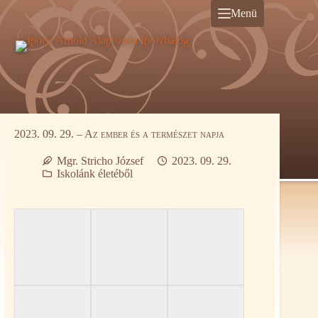
Ugrás
Menü
a
tartalomra
2023. 09. 29. – Az ember és a természet napja
Mgr. Stricho József
2023. 09. 29.
Iskolánk életéből