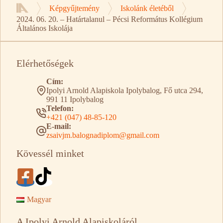
Képgyűjtemény
Iskolánk életéből
Kezdőlap
2024. 06. 20. – Határtalanul – Pécsi Református Kollégium
Általános Iskolája
Elérhetőségek
Cím:
Ipolyi Arnold Alapiskola Ipolybalog, Fő utca 294,
991 11 Ipolybalog
Telefon:
+421 (047) 48-85-120
E-mail:
zsaivjm.balognadiplom@gmail.com
Kövessél minket
Magyar
A Ipolyi Arnold Alapiskoláról