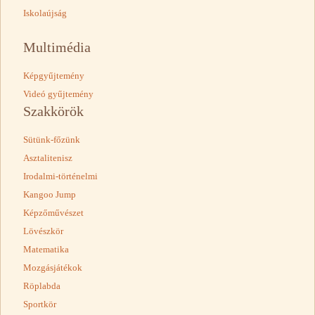
Iskolaújság
Multimédia
Képgyűjtemény
Videó gyűjtemény
Szakkörök
Sütünk-főzünk
Asztalitenisz
Irodalmi-történelmi
Kangoo Jump
Képzőművészet
Lövészkör
Matematika
Mozgásjátékok
Röplabda
Sportkör