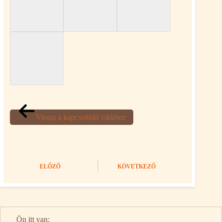
Vissza a kapcsolódó cikkhez
ELŐZŐ
KÖVETKEZŐ
Ön itt van: