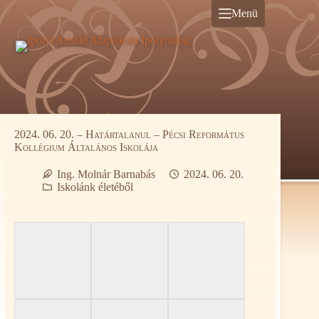
Ugrás
Menü
a
tartalomra
2024. 06. 20. – Határtalanul – Pécsi Református
Kollégium Általános Iskolája
Ing. Molnár Barnabás
2024. 06. 20.
Iskolánk életéből