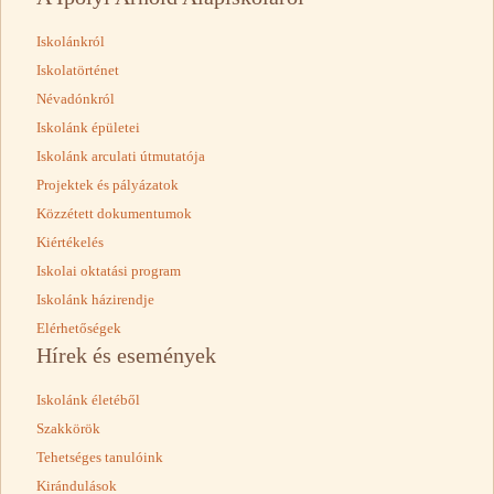
Iskolánkról
Iskolatörténet
Névadónkról
Iskolánk épületei
Iskolánk arculati útmutatója
Projektek és pályázatok
Közzétett dokumentumok
Kiértékelés
Iskolai oktatási program
Iskolánk házirendje
Elérhetőségek
Hírek és események
Iskolánk életéből
Szakkörök
Tehetséges tanulóink
Kirándulások