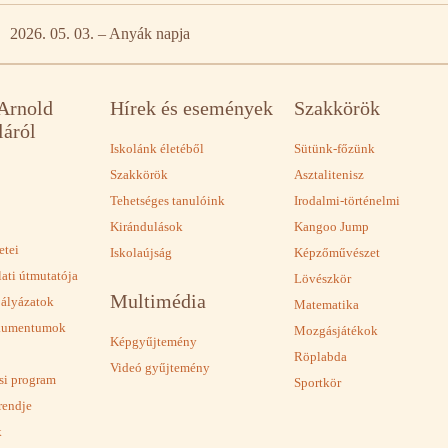
2026. 05. 03. – Anyák napja
 Arnold
Hírek és események
Szakkörök
láról
Iskolánk életéből
Sütünk-főzünk
Szakkörök
Asztalitenisz
Tehetséges tanulóink
Irodalmi-történelmi
Kirándulások
Kangoo Jump
etei
Iskolaújság
Képzőművészet
lati útmutatója
Lövészkör
Multimédia
pályázatok
Matematika
okumentumok
Mozgásjátékok
Képgyűjtemény
Röplabda
Videó gyűjtemény
ási program
Sportkör
rendje
k