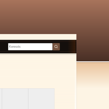
Nincs
találat