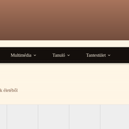
Multimédia
Tanuló
Tantestület
k életéből