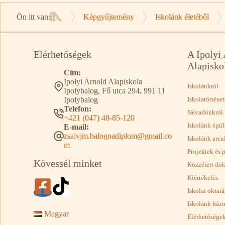
Ön itt van:
Képgyűjtemény
Iskolánk életéből
Kezdőlap
Elérhetőségek
A Ipolyi
Alapisko
Cím:
Ipolyi Arnold Alapiskola
Iskolánkról
Ipolybalog, Fő utca 294, 991 11
Ipolybalog
Iskolatörténet
Telefon:
Névadónkról
+421 (047) 48-85-120
Iskolánk épül
E-mail:
zsaivjm.balognadiplom@gmail.co
Iskolánk arcu
m
Projektek és 
Kövessél minket
Közzétett d
Kiértékelés
Iskolai oktat
Iskolánk házi
Magyar
Elérhetősége