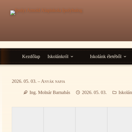
Ugrás
a
tartalomra
Kezdőlap
Iskolánkról
Iskolánk életéből
2026. 05. 03. – Anyák napja
Ing. Molnár Barnabás
2026. 05. 03.
Iskolán