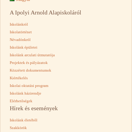
A Ipolyi Arnold Alapiskoláról
Iskolánkról
Iskolatörténet
Névadónkról
Iskolánk épületei
Iskolánk arculati útmutatója
Projektek és pályázatok
Közzétett dokumentumok
Kiértékelés
Iskolai oktatási program
Iskolánk házirendje
Elérhetőségek
Hírek és események
Iskolánk életéből
Szakkörök