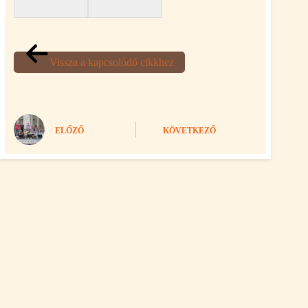
Vissza a kapcsolódó cikkhez
ELŐZŐ
KÖVETKEZŐ