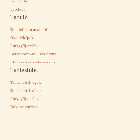
Röplabda
Sportkör
Tanuló
Tanulóink munkáiból
Osztályképek
Linkgyűjtemény
Beiratkozás az 1. osztályba
Iskolaválasztási tanácsadó
Tantestület
Tantestületi tagok
Tantestületi képek
Linkgyűjtemény
Dokumentumok