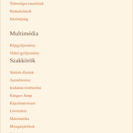
Tehetséges tanulóink
Kirándulások
Iskolaújság
Multimédia
Képgyűjtemény
Videó gyűjtemény
Szakkörök
Sütünk-főzünk
Asztalitenisz
Irodalmi-történelmi
Kangoo Jump
Képzőművészet
Lövészkör
Matematika
Mozgásjátékok