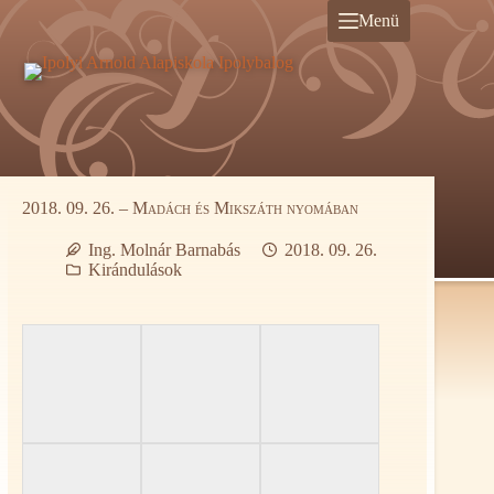
Ugrás
Menü
a
tartalomra
2018. 09. 26. – Madách és Mikszáth nyomában
Ing. Molnár Barnabás
2018. 09. 26.
Kirándulások