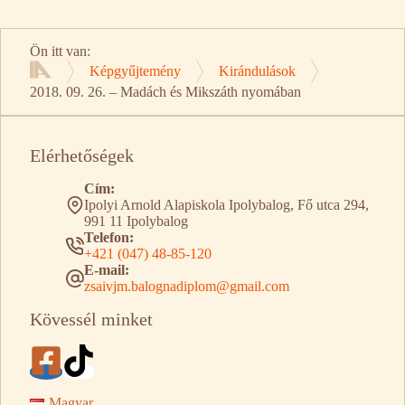
Ön itt van:
Képgyűjtemény
Kirándulások
Kezdőlap
2018. 09. 26. – Madách és Mikszáth nyomában
Elérhetőségek
Cím:
Ipolyi Arnold Alapiskola Ipolybalog, Fő utca 294,
991 11 Ipolybalog
Telefon:
+421 (047) 48-85-120
E-mail:
zsaivjm.balognadiplom@gmail.com
Kövessél minket
Magyar