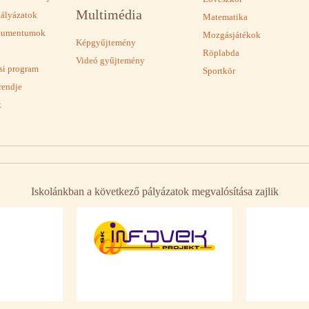
Multimédia
pályázatok
Matematika
okumentumok
Mozgásjátékok
Képgyűjtemény
Röplabda
Videó gyűjtemény
ási program
Sportkör
rendje
k
Iskolánkban a következő pályázatok megvalósítása zajlik