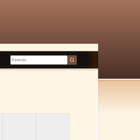
Nincs
találat