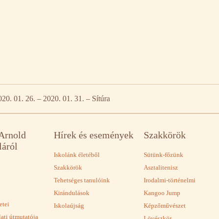
020. 01. 26. – 2020. 01. 31. – Sítúra
 Arnold
Hírek és események
Szakkörök
láról
Iskolánk életéből
Sütünk-főzünk
Szakkörök
Asztalitenisz
Tehetséges tanulóink
Irodalmi-történelmi
Kirándulások
Kangoo Jump
etei
Iskolaújság
Képzőművészet
lati útmutatója
Lövészkör