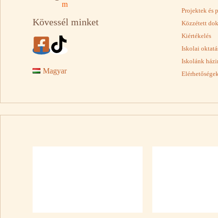
m
Projektek és 
Kövessél minket
Közzétett d
Kiértékelés
Iskolai oktat
Iskolánk házi
Magyar
Elérhetősége