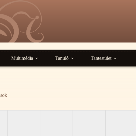
Multimédia
Tanuló
Tantestület
ások