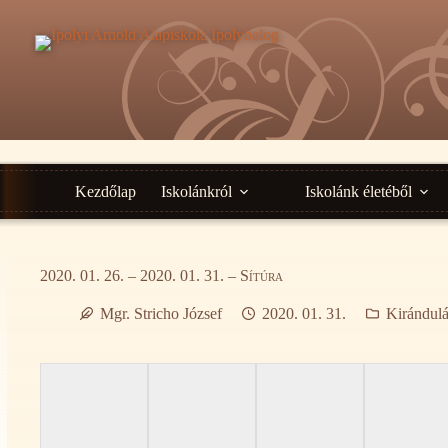
Ugrás
a
tartalomra
Kezdőlap
Iskolánkról
Iskolánk életéből
2020. 01. 26. – 2020. 01. 31. – Sítúra
Mgr. Stricho József
2020. 01. 31.
Kirándul