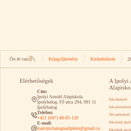
Ön itt van:
Képgyűjtemény
Kirándulások
2
Kezdőlap
Elérhetőségek
A Ipolyi
Alapisko
Cím:
Ipolyi Arnold Alapiskola
Iskolánkról
Ipolybalog, Fő utca 294, 991 11
Ipolybalog
Iskolatörténet
Telefon:
Névadónkról
+421 (047) 48-85-120
Iskolánk épül
E-mail:
zsaivjm.balognadiplom@gmail.co
Iskolánk arcu