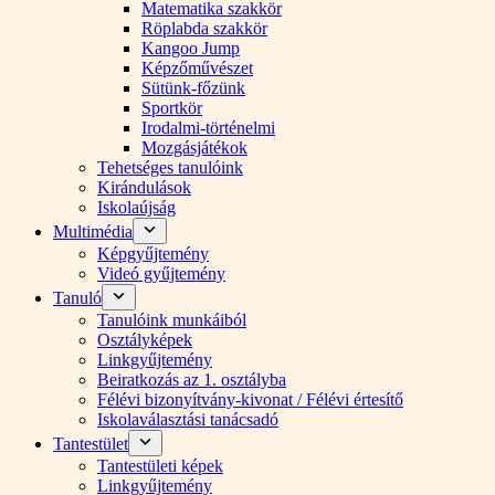
Matematika szakkör
Röplabda szakkör
Kangoo Jump
Képzőművészet
Sütünk-főzünk
Sportkör
Irodalmi-történelmi
Mozgásjátékok
Tehetséges tanulóink
Kirándulások
Iskolaújság
Multimédia
Képgyűjtemény
Videó gyűjtemény
Tanuló
Tanulóink munkáiból
Osztályképek
Linkgyűjtemény
Beiratkozás az 1. osztályba
Félévi bizonyítvány-kivonat / Félévi értesítő
Iskolaválasztási tanácsadó
Tantestület
Tantestületi képek
Linkgyűjtemény