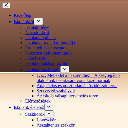
Ugrás
a
tartalomra
Kezdőlap
Iskolánkról
Iskolatörténet
Névadónkról
Iskolánk épületei
Iskolánk arculati útmutatója
Projektek és pályázatok
Közzétett dokumentumok
Kiértékelés
Iskolai oktatási program
Iskolánk házirendje
1. sz. Melléklet a házirendhez – A szegregáció
tilalmának betartására vonatkozó normák
Adaptációs és poszt-adaptációs időszak terve
Szervezeti szabályzat
Az iskola válságintervenciós terve
Elérhetőségek
Iskolánk életéből
Szakkörök
Lövészkör
Asztalitenisz szakkör