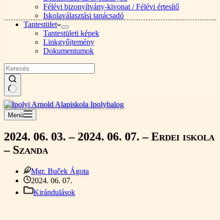
Félévi bizonyítvány-kivonat / Félévi értesítő
Iskolaválasztási tanácsadó
Tantestület
Tantestületi képek
Linkgyűjtemény
Dokumentumok
Nincs
találat
Menü
2024. 06. 03. – 2024. 06. 07. – Erdei iskola
– Szanda
Mgr. Buček Ágota
2024. 06. 07.
Kirándulások