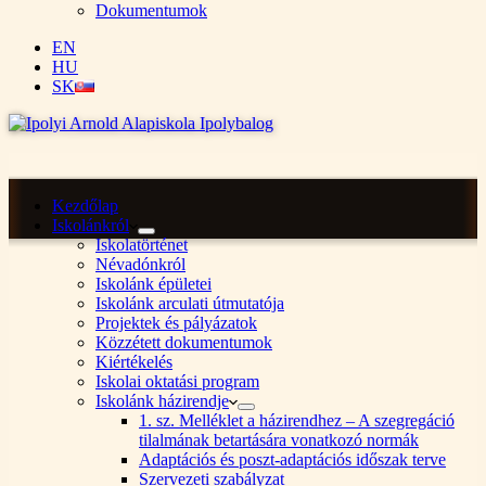
Dokumentumok
EN
HU
SK
Kezdőlap
Iskolánkról
Iskolatörténet
Névadónkról
Iskolánk épületei
Iskolánk arculati útmutatója
Projektek és pályázatok
Közzétett dokumentumok
Kiértékelés
Iskolai oktatási program
Iskolánk házirendje
1. sz. Melléklet a házirendhez – A szegregáció
tilalmának betartására vonatkozó normák
Adaptációs és poszt-adaptációs időszak terve
Szervezeti szabályzat