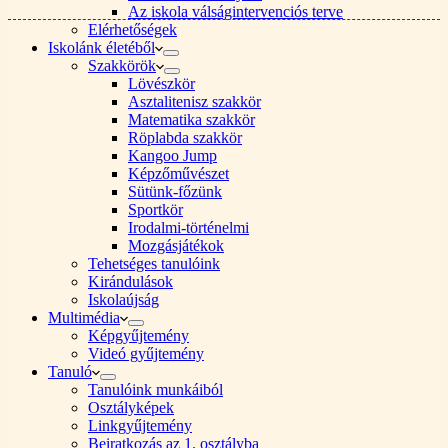
Az iskola válságintervenciós terve
Elérhetőségek
Iskolánk életéből
Szakkörök
Lövészkör
Asztalitenisz szakkör
Matematika szakkör
Röplabda szakkör
Kangoo Jump
Képzőművészet
Sütünk-főzünk
Sportkör
Irodalmi-történelmi
Mozgásjátékok
Tehetséges tanulóink
Kirándulások
Iskolaújság
Multimédia
Képgyűjtemény
Videó gyűjtemény
Tanuló
Tanulóink munkáiból
Osztályképek
Linkgyűjtemény
Beiratkozás az 1. osztályba