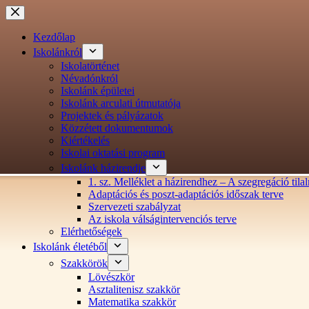
Ugrás
a
tartalomra
Kezdőlap
Iskolánkról
Iskolatörténet
Névadónkról
Iskolánk épületei
Iskolánk arculati útmutatója
Projektek és pályázatok
Közzétett dokumentumok
Kiértékelés
Iskolai oktatási program
Iskolánk házirendje
1. sz. Melléklet a házirendhez – A szegregáció ti
Adaptációs és poszt-adaptációs időszak terve
Szervezeti szabályzat
Az iskola válságintervenciós terve
Elérhetőségek
Iskolánk életéből
Szakkörök
Lövészkör
Asztalitenisz szakkör
Matematika szakkör