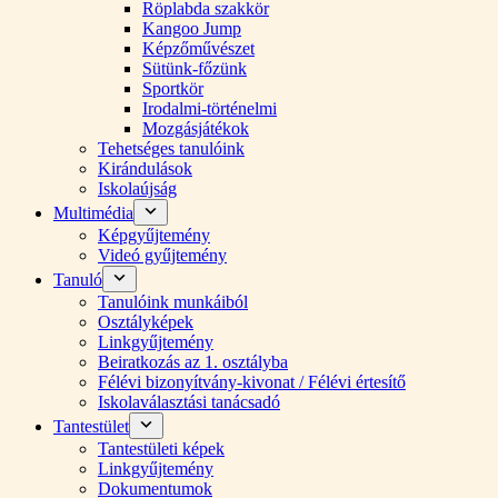
Röplabda szakkör
Kangoo Jump
Képzőművészet
Sütünk-főzünk
Sportkör
Irodalmi-történelmi
Mozgásjátékok
Tehetséges tanulóink
Kirándulások
Iskolaújság
Multimédia
Képgyűjtemény
Videó gyűjtemény
Tanuló
Tanulóink munkáiból
Osztályképek
Linkgyűjtemény
Beiratkozás az 1. osztályba
Félévi bizonyítvány-kivonat / Félévi értesítő
Iskolaválasztási tanácsadó
Tantestület
Tantestületi képek
Linkgyűjtemény
Dokumentumok