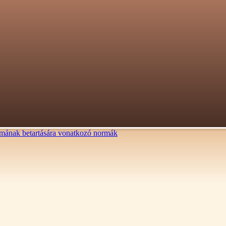
lalmának betartására vonatkozó normák