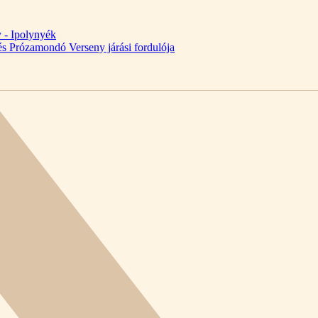
y - Ipolynyék
és Prózamondó Verseny járási fordulója