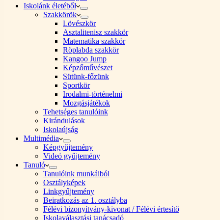
Iskolánk életéből
Szakkörök
Lövészkör
Asztalitenisz szakkör
Matematika szakkör
Röplabda szakkör
Kangoo Jump
Képzőművészet
Sütünk-főzünk
Sportkör
Irodalmi-történelmi
Mozgásjátékok
Tehetséges tanulóink
Kirándulások
Iskolaújság
Multimédia
Képgyűjtemény
Videó gyűjtemény
Tanuló
Tanulóink munkáiból
Osztályképek
Linkgyűjtemény
Beiratkozás az 1. osztályba
Félévi bizonyítvány-kivonat / Félévi értesítő
Iskolaválasztási tanácsadó