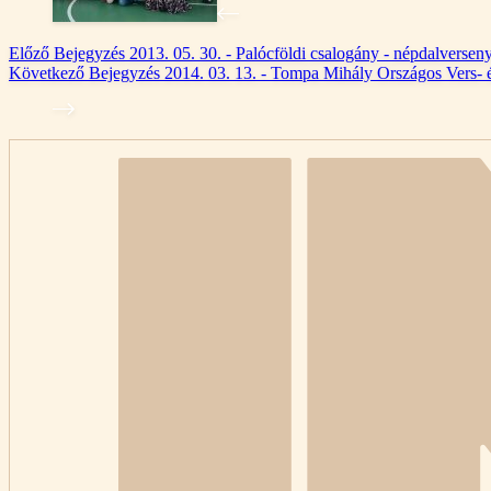
Előző
Bejegyzés
2013. 05. 30. - Palócföldi csalogány - népdalversen
Következő
Bejegyzés
2014. 03. 13. - Tompa Mihály Országos Vers- 