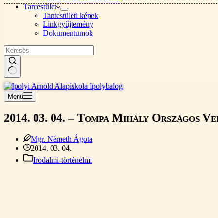
Tantestület
Tantestületi képek
Linkgyűjtemény
Dokumentumok
Nincs
találat
Menü
2014. 03. 04. – Tompa Mihály Országos Ve
Mgr. Németh Ágota
2014. 03. 04.
Irodalmi-történelmi