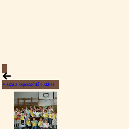
Vissza a kapcsolódó cikkhez