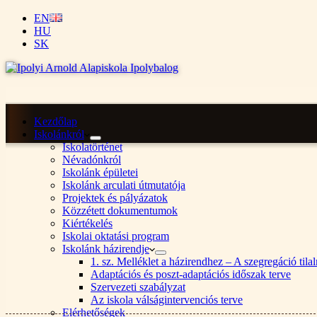
EN
HU
SK
Kezdőlap
Iskolánkról
Iskolatörténet
Névadónkról
Iskolánk épületei
Iskolánk arculati útmutatója
Projektek és pályázatok
Közzétett dokumentumok
Kiértékelés
Iskolai oktatási program
Iskolánk házirendje
1. sz. Melléklet a házirendhez – A szegregáció ti
Adaptációs és poszt-adaptációs időszak terve
Szervezeti szabályzat
Az iskola válságintervenciós terve
Elérhetőségek