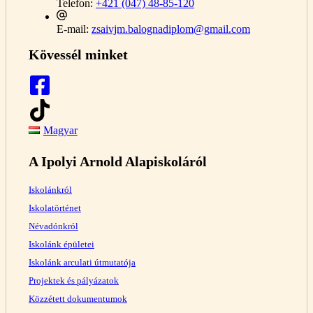
Telefon:
+421 (047) 48-85-120
E-mail:
zsaivjm.balognadiplom@gmail.com
Kövessél minket
Magyar
A Ipolyi Arnold Alapiskoláról
Iskolánkról
Iskolatörténet
Névadónkról
Iskolánk épületei
Iskolánk arculati útmutatója
Projektek és pályázatok
Közzétett dokumentumok