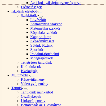
Az iskola válságintervenciós terve
Elérhetőségek
Iskolánk életéből
Szakkörök
Lövészkör
Asztalitenisz szakkör
Matematika szakkör
Röplabda szakkör
Kangoo Jump
Képzőművészet
Sütünk-főzünk
Sportkör
Irodalmi-történelmi
Mozgásjátékok
Tehetséges tanulóink
Kirándulások
Iskolaújság
Multimédia
Képgyűjtemény
Videó gyűjtemény
Tanuló
Tanulóink munkáiból
Osztályképek
Linkgyűjtemény
Beiratkozás az 1. osztályba