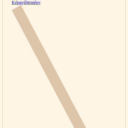
Képgyűjtemény