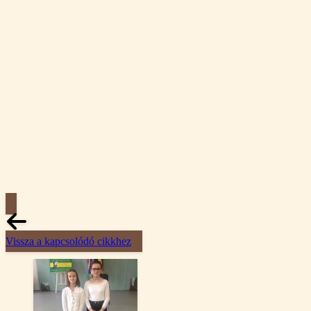
Vissza a kapcsolódó cikkhez