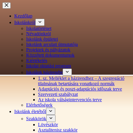
Ugrás
a
tartalomra
Kezdőlap
Iskolánkról
Iskolatörténet
Névadónkról
Iskolánk épületei
Iskolánk arculati útmutatója
Projektek és pályázatok
Közzétett dokumentumok
Kiértékelés
Iskolai oktatási program
Iskolánk házirendje
1. sz. Melléklet a házirendhez – A szegregáció
tilalmának betartására vonatkozó normák
Adaptációs és poszt-adaptációs időszak terve
Szervezeti szabályzat
Az iskola válságintervenciós terve
Elérhetőségek
Iskolánk életéből
Szakkörök
Lövészkör
Asztalitenisz szakkör