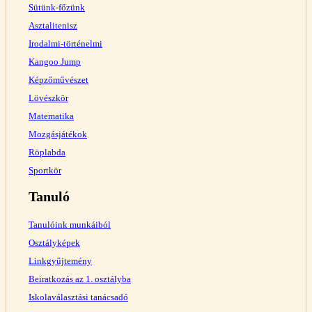
Sütünk-főzünk
Asztalitenisz
Irodalmi-történelmi
Kangoo Jump
Képzőművészet
Lövészkör
Matematika
Mozgásjátékok
Röplabda
Sportkör
Tanuló
Tanulóink munkáiból
Osztályképek
Linkgyűjtemény
Beiratkozás az 1. osztályba
Iskolaválasztási tanácsadó