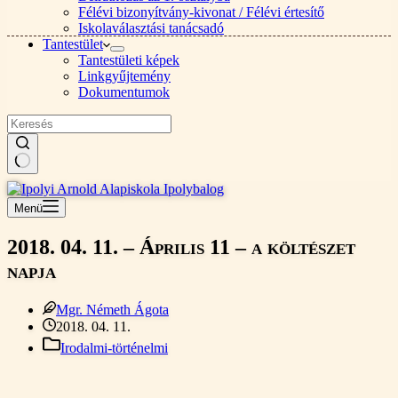
Félévi bizonyítvány-kivonat / Félévi értesítő
Iskolaválasztási tanácsadó
Tantestület
Tantestületi képek
Linkgyűjtemény
Dokumentumok
Nincs
találat
Menü
2018. 04. 11. – Április 11 – a költészet
napja
Mgr. Németh Ágota
2018. 04. 11.
Irodalmi-történelmi