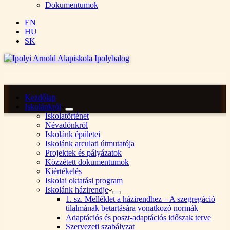
Dokumentumok
EN
HU
SK
Kezdőlap
Iskolánkról
Iskolatörténet
Névadónkról
Iskolánk épületei
Iskolánk arculati útmutatója
Projektek és pályázatok
Közzétett dokumentumok
Kiértékelés
Iskolai oktatási program
Iskolánk házirendje
1. sz. Melléklet a házirendhez – A szegregáció
tilalmának betartására vonatkozó normák
Adaptációs és poszt-adaptációs időszak terve
Szervezeti szabályzat