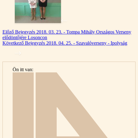
Előző
Bejegyzés
2018. 03. 23. - Tompa Mihály Országos Verseny
elődöntőjére Losoncon
Következő
Bejegyzés
2018. 04. 25. - Szavalóverseny - Ipolyság
Ön itt van:
Kezdő