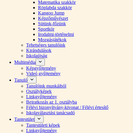
Matematika szakkör
Röplabda szakkör
Kangoo Jump
Képzőművészet
Sütünk-főzünk
Sportkör
Irodalmi-történelmi
Mozgásjátékok
Tehetséges tanulóink
Kirándulások
Iskolaújság
Multimédia
Képgyűjtemény
Videó gyűjtemény
Tanuló
Tanulóink munkáiból
Osztályképek
Linkgyűjtemény
Beiratkozás az 1. osztályba
Félévi bizonyítvány-kivonat / Félévi értesítő
Iskolaválasztási tanácsadó
Tantestület
Tantestületi képek
Linkgyűjtemény