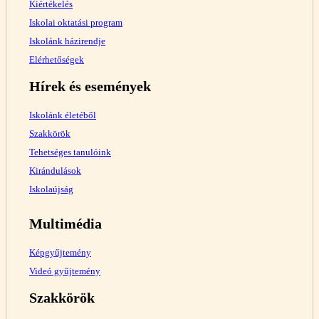
Kiértékelés
Iskolai oktatási program
Iskolánk házirendje
Elérhetőségek
Hírek és események
Iskolánk életéből
Szakkörök
Tehetséges tanulóink
Kirándulások
Iskolaújság
Multimédia
Képgyűjtemény
Videó gyűjtemény
Szakkörök