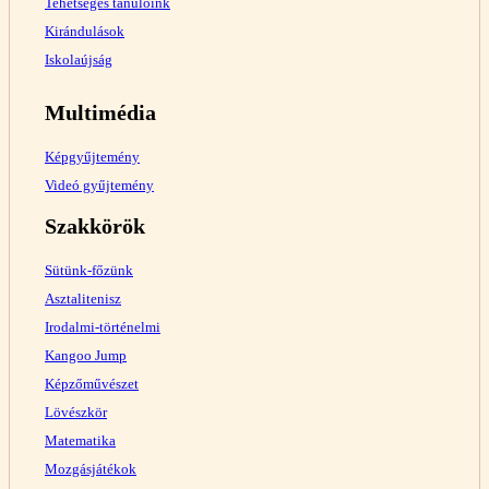
Tehetséges tanulóink
Kirándulások
Iskolaújság
Multimédia
Képgyűjtemény
Videó gyűjtemény
Szakkörök
Sütünk-főzünk
Asztalitenisz
Irodalmi-történelmi
Kangoo Jump
Képzőművészet
Lövészkör
Matematika
Mozgásjátékok