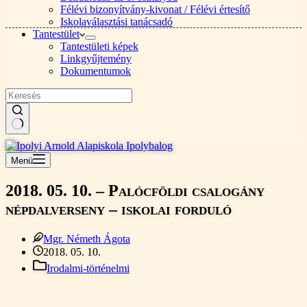
Félévi bizonyítvány-kivonat / Félévi értesítő
Iskolaválasztási tanácsadó
Tantestület
Tantestületi képek
Linkgyűjtemény
Dokumentumok
Nincs
találat
Menü
2018. 05. 10. – Palócföldi csalogány
népdalverseny – iskolai forduló
Mgr. Németh Ágota
2018. 05. 10.
Irodalmi-történelmi