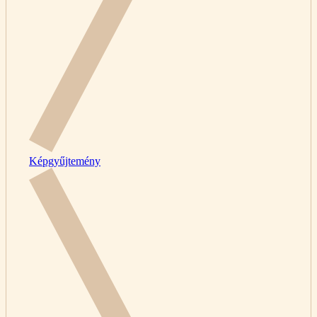
Képgyűjtemény