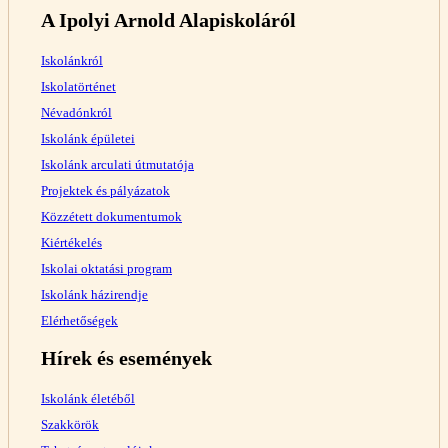
A Ipolyi Arnold Alapiskoláról
Iskolánkról
Iskolatörténet
Névadónkról
Iskolánk épületei
Iskolánk arculati útmutatója
Projektek és pályázatok
Közzétett dokumentumok
Kiértékelés
Iskolai oktatási program
Iskolánk házirendje
Elérhetőségek
Hírek és események
Iskolánk életéből
Szakkörök