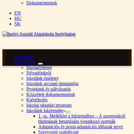
Dokumentumok
EN
HU
SK
Kezdőlap
Iskolánkról
Iskolatörténet
Névadónkról
Iskolánk épületei
Iskolánk arculati útmutatója
Projektek és pályázatok
Közzétett dokumentumok
Kiértékelés
Iskolai oktatási program
Iskolánk házirendje
1. sz. Melléklet a házirendhez – A szegregáció
tilalmának betartására vonatkozó normák
Adaptációs és poszt-adaptációs időszak terve
Szervezeti szabályzat