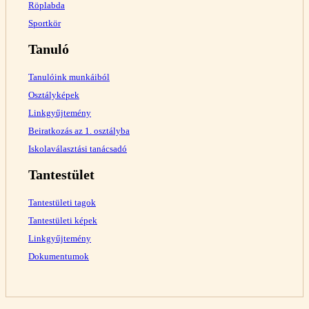
Röplabda
Sportkör
Tanuló
Tanulóink munkáiból
Osztályképek
Linkgyűjtemény
Beiratkozás az 1. osztályba
Iskolaválasztási tanácsadó
Tantestület
Tantestületi tagok
Tantestületi képek
Linkgyűjtemény
Dokumentumok