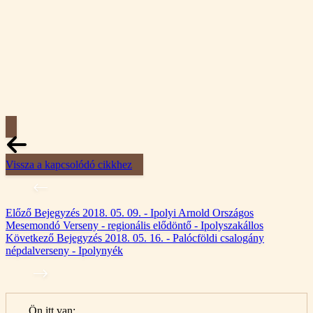
Vissza a kapcsolódó cikkhez
Előző
Bejegyzés
2018. 05. 09. - Ipolyi Arnold Országos
Mesemondó Verseny - regionális elődöntő - Ipolyszakállos
Következő
Bejegyzés
2018. 05. 16. - Palócföldi csalogány
népdalverseny - Ipolynyék
Ön itt van: