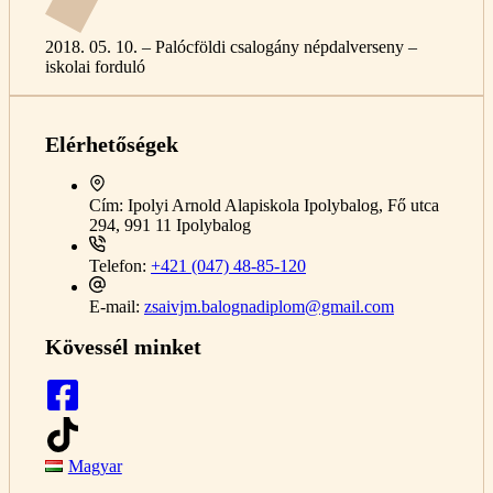
2018. 05. 10. – Palócföldi csalogány népdalverseny –
iskolai forduló
Elérhetőségek
Cím:
Ipolyi Arnold Alapiskola Ipolybalog, Fő utca
294, 991 11 Ipolybalog
Telefon:
+421 (047) 48-85-120
E-mail:
zsaivjm.balognadiplom@gmail.com
Kövessél minket
Magyar