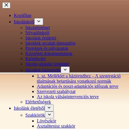
Ugrás
a
tartalomra
Kezdőlap
Iskolánkról
Iskolatörténet
Névadónkról
Iskolánk épületei
Iskolánk arculati útmutatója
Projektek és pályázatok
Közzétett dokumentumok
Kiértékelés
Iskolai oktatási program
Iskolánk házirendje
1. sz. Melléklet a házirendhez – A szegregáció
tilalmának betartására vonatkozó normák
Adaptációs és poszt-adaptációs időszak terve
Szervezeti szabályzat
Az iskola válságintervenciós terve
Elérhetőségek
Iskolánk életéből
Szakkörök
Lövészkör
Asztalitenisz szakkör