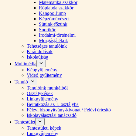
Matematika szakkör
Röplabda szakkör
Kangoo Jump
Képzőművészet
Sütünk-főzünk
Sportkör
Irodalmi-történelmi
Mozgásjátékok
Tehetséges tanulóink
Kirándulások
Iskolaújság
Multimédia
Képgyűjtemény
Videó gyűjtemény
Tanuló
Tanulóink munkáiból
Osztályképek
Linkgyűjtemény
Beiratkozás az 1. osztályba
Félévi bizonyítvány-kivonat / Félévi értesítő
Iskolaválasztási tanácsadó
Tantestület
Tantestületi képek
Linkgyűjtemény