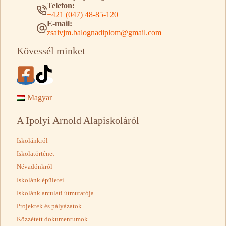
Telefon:
+421 (047) 48-85-120
E-mail:
zsaivjm.balognadiplom@gmail.com
Kövessél minket
Magyar
A Ipolyi Arnold Alapiskoláról
Iskolánkról
Iskolatörténet
Névadónkról
Iskolánk épületei
Iskolánk arculati útmutatója
Projektek és pályázatok
Közzétett dokumentumok