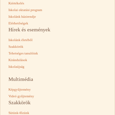
Kiértékelés
Iskolai oktatási program
Iskolánk házirendje
Elérhetőségek
Hírek és események
Iskolánk életéből
Szakkörök
Tehetséges tanulóink
Kirándulások
Iskolaújság
Multimédia
Képgyűjtemény
Videó gyűjtemény
Szakkörök
Sütünk-főzünk