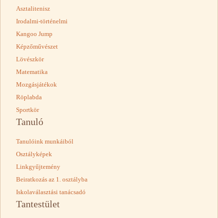
Asztalitenisz
Irodalmi-történelmi
Kangoo Jump
Képzőművészet
Lövészkör
Matematika
Mozgásjátékok
Röplabda
Sportkör
Tanuló
Tanulóink munkáiból
Osztályképek
Linkgyűjtemény
Beiratkozás az 1. osztályba
Iskolaválasztási tanácsadó
Tantestület