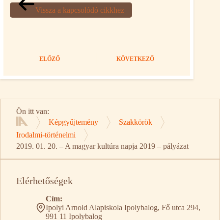
Vissza a kapcsolódó cikkhez
ELŐZŐ
KÖVETKEZŐ
Ön itt van:
Képgyűjtemény
Szakkörök
Kezdőlap
Irodalmi-történelmi
2019. 01. 20. – A magyar kultúra napja 2019 – pályázat
Elérhetőségek
Cím:
Ipolyi Arnold Alapiskola Ipolybalog, Fő utca 294,
991 11 Ipolybalog