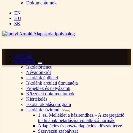
Dokumentumok
EN
HU
SK
Kezdőlap
Iskolánkról
Iskolatörténet
Névadónkról
Iskolánk épületei
Iskolánk arculati útmutatója
Projektek és pályázatok
Közzétett dokumentumok
Kiértékelés
Iskolai oktatási program
Iskolánk házirendje
1. sz. Melléklet a házirendhez – A szegregáció
tilalmának betartására vonatkozó normák
Adaptációs és poszt-adaptációs időszak terve
Szervezeti szabályzat