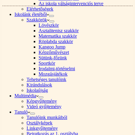
Az iskola válságintervenciós terve
Elérhetőségek
Iskolánk életéből
Szakkörök
Lövészkör
Asztalitenisz szakkör
Matematika szakkör
Röplabda szakkör
Kangoo Jump
Képzőművészet
Sütünk-főzünk
Sportkör
Irodalmi-történelmi
Mozgásjátékok
Tehetséges tanulóink
Kirándulások
Iskolaújság
Multimédia
Képgyűjtemény
Videó gyűjtemény
Tanuló
Tanulóink munkáiból
Osztályképek
Linkgyűjtemény
Beiratkozás az 1. osztályba