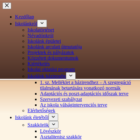
Ugrás
a
tartalomra
Kezdőlap
Iskolánkról
Iskolatörténet
Névadónkról
Iskolánk épületei
Iskolánk arculati útmutatója
Projektek és pályázatok
Közzétett dokumentumok
Kiértékelés
Iskolai oktatási program
Iskolánk házirendje
1. sz. Melléklet a házirendhez – A szegregáció
tilalmának betartására vonatkozó normák
Adaptációs és poszt-adaptációs időszak terve
Szervezeti szabályzat
Az iskola válságintervenciós terve
Elérhetőségek
Iskolánk életéből
Szakkörök
Lövészkör
Asztalitenisz szakkör