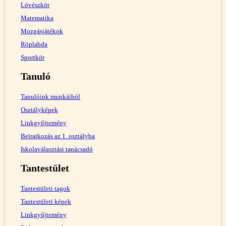
Lövészkör
Matematika
Mozgásjátékok
Röplabda
Sportkör
Tanuló
Tanulóink munkáiból
Osztályképek
Linkgyűjtemény
Beiratkozás az 1. osztályba
Iskolaválasztási tanácsadó
Tantestület
Tantestületi tagok
Tantestületi képek
Linkgyűjtemény