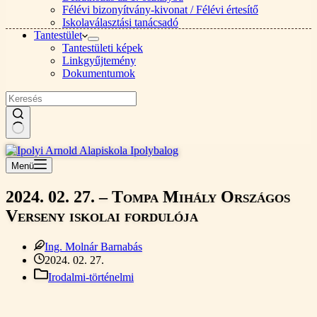
Félévi bizonyítvány-kivonat / Félévi értesítő
Iskolaválasztási tanácsadó
Tantestület
Tantestületi képek
Linkgyűjtemény
Dokumentumok
Nincs
találat
Menü
2024. 02. 27. – Tompa Mihály Országos
Verseny iskolai fordulója
Ing. Molnár Barnabás
2024. 02. 27.
Irodalmi-történelmi