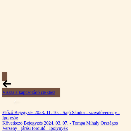
Vissza a kapcsolódó cikkhez
Előző
Bejegyzés
2023. 11. 10. - Sajó Sándor - szavalóverseny -
Ipolyság
Következő
Bejegyzés
2024. 03. 07. - Tompa Mihály Országos
Verseny - járási forduló - Ipolynyék