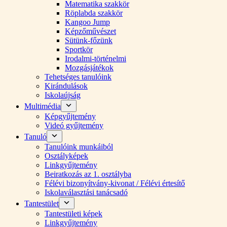
Matematika szakkör
Röplabda szakkör
Kangoo Jump
Képzőművészet
Sütünk-főzünk
Sportkör
Irodalmi-történelmi
Mozgásjátékok
Tehetséges tanulóink
Kirándulások
Iskolaújság
Multimédia
Képgyűjtemény
Videó gyűjtemény
Tanuló
Tanulóink munkáiból
Osztályképek
Linkgyűjtemény
Beiratkozás az 1. osztályba
Félévi bizonyítvány-kivonat / Félévi értesítő
Iskolaválasztási tanácsadó
Tantestület
Tantestületi képek
Linkgyűjtemény