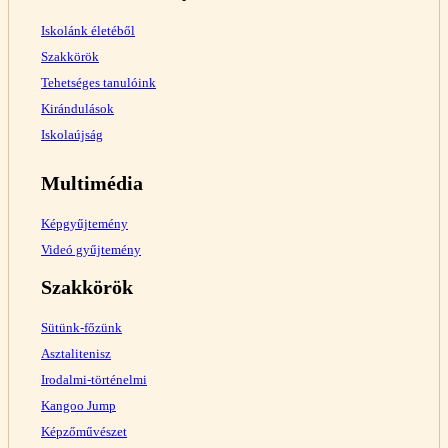
Iskolánk életéből
Szakkörök
Tehetséges tanulóink
Kirándulások
Iskolaújság
Multimédia
Képgyűjtemény
Videó gyűjtemény
Szakkörök
Sütünk-főzünk
Asztalitenisz
Irodalmi-történelmi
Kangoo Jump
Képzőművészet