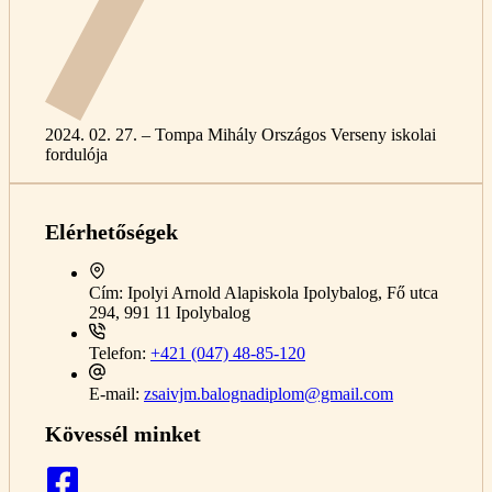
2024. 02. 27. – Tompa Mihály Országos Verseny iskolai
fordulója
Elérhetőségek
Cím:
Ipolyi Arnold Alapiskola Ipolybalog, Fő utca
294, 991 11 Ipolybalog
Telefon:
+421 (047) 48-85-120
E-mail:
zsaivjm.balognadiplom@gmail.com
Kövessél minket