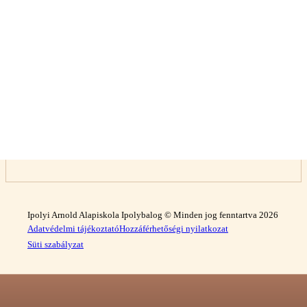
Ipolyi Arnold Alapiskola Ipolybalog © Minden jog fenntartva 2026
Adatvédelmi tájékoztató
Hozzáférhetőségi nyilatkozat
Süti szabályzat