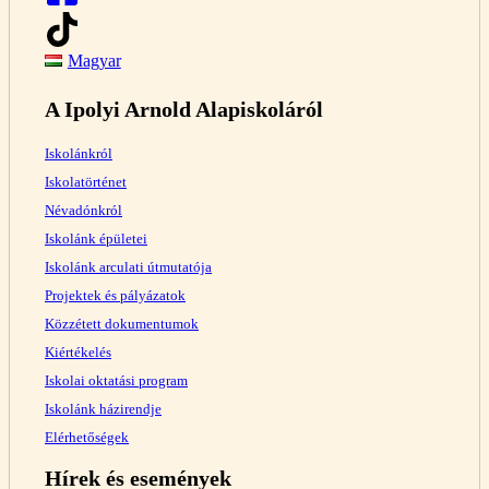
Magyar
A Ipolyi Arnold Alapiskoláról
Iskolánkról
Iskolatörténet
Névadónkról
Iskolánk épületei
Iskolánk arculati útmutatója
Projektek és pályázatok
Közzétett dokumentumok
Kiértékelés
Iskolai oktatási program
Iskolánk házirendje
Elérhetőségek
Hírek és események