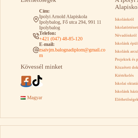
Alapisko
Cím:
Ipolyi Arnold Alapiskola
Iskolánkról
Ipolybalog, Fő utca 294, 991 11
Ipolybalog
Iskolatörténet
Telefon:
Névadónkról
+421 (047) 48-85-120
Iskolánk épül
E-mail:
zsaivjm.balognadiplom@gmail.co
Iskolánk arcu
m
Projektek és 
Kövessél minket
Közzétett d
Kiértékelés
Iskolai oktat
Iskolánk házi
Magyar
Elérhetősége