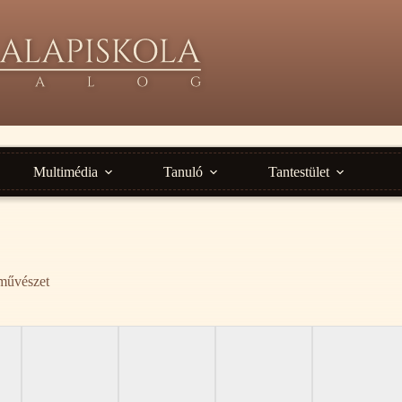
Multimédia
Tanuló
Tantestület
művészet