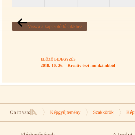
Vissza a kapcsolódó cikkhez
ELŐZŐ
BEJEGYZÉS
2018. 10. 26. - Kreatív őszi munkáinkból
Ön itt van:
Képgyűjtemény
Szakkörök
Kép
Kezdőlap
Elérhetőségek
A Ipolyi