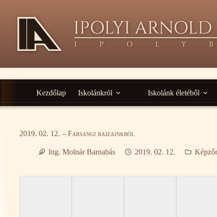
Ugrás
a
tartalomra
Kezdőlap
Iskolánkról
Iskolánk életéből
2019. 02. 12. – Farsangi rajzainkból
Ing. Molnár Barnabás
2019. 02. 12.
Képző