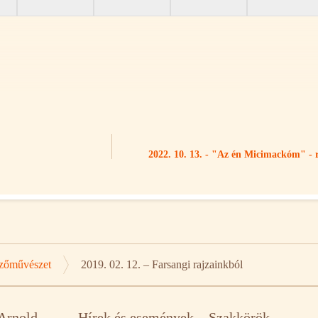
2022. 10. 13. - "Az én Micimackóm" - 
zőművészet
2019. 02. 12. – Farsangi rajzainkból
 Arnold
Hírek és események
Szakkörök