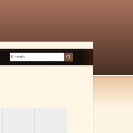
Nincs
találat