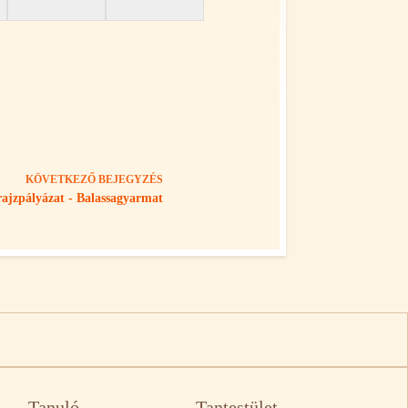
KÖVETKEZŐ
BEJEGYZÉS
rajzpályázat - Balassagyarmat
Tanuló
Tantestület