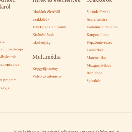
láról
Iskolánk életéből
Sütünk-főzünk
Szakkörök
Asztalitenisz
Tehetséges tanulóink
Irodalmi-történelmi
Kirándulások
Kangoo Jump
etei
Iskolaújság
Képzőművészet
lati útmutatója
Lövészkör
Multimédia
pályázatok
Matematika
okumentumok
Mozgásjátékok
Képgyűjtemény
Röplabda
Videó gyűjtemény
ási program
Sportkör
rendje
k