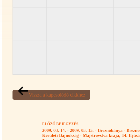
Vissza a kapcsolódó cikkhez
ELŐZŐ
BEJEGYZÉS
2009. 03. 14. - 2009. 03. 15. - Breznóbánya - Brezn
Kerületi Bajnokság - Majstrovstva kraja; 14. Ifjúság