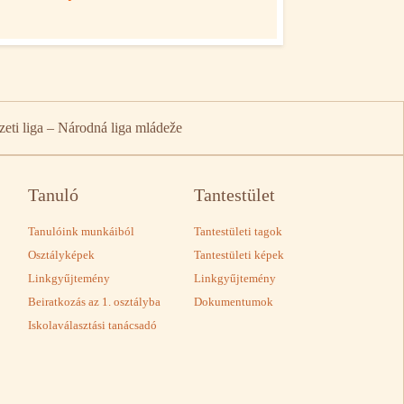
eti liga – Národná liga mládeže
Tanuló
Tantestület
Tanulóink munkáiból
Tantestületi tagok
Osztályképek
Tantestületi képek
Linkgyűjtemény
Linkgyűjtemény
Beiratkozás az 1. osztályba
Dokumentumok
Iskolaválasztási tanácsadó