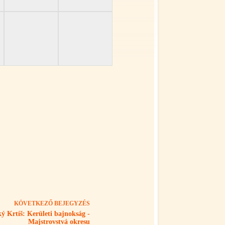
KÖVETKEZŐ
BEJEGYZÉS
ký Krtíš: Kerületi bajnokság -
Majstrovstvá okresu