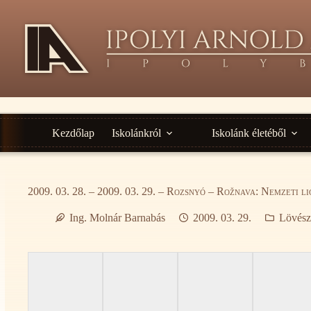
Ugrás
a
tartalomra
Kezdőlap
Iskolánkról
Iskolánk életéből
2009. 03. 28. – 2009. 03. 29. – Rozsnyó – Rožnava: Nemzeti 
Ing. Molnár Barnabás
2009. 03. 29.
Lövész