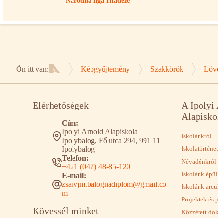
Národná liga mládeže
Ön itt van:
Képgyűjtemény
Szakkörök
Löv
Kezdőlap
Elérhetőségek
A Ipolyi
Alapisko
Cím:
Ipolyi Arnold Alapiskola
Iskolánkról
Ipolybalog, Fő utca 294, 991 11
Ipolybalog
Iskolatörténet
Telefon:
Névadónkról
+421 (047) 48-85-120
Iskolánk épül
E-mail:
zsaivjm.balognadiplom@gmail.co
Iskolánk arcu
m
Projektek és 
Kövessél minket
Közzétett d