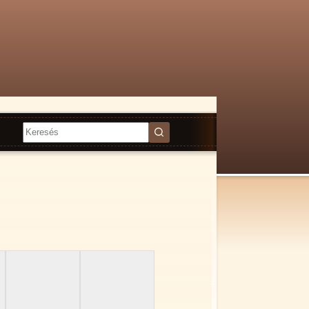
Nincs
találat