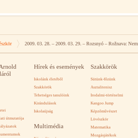
észkör
2009. 03. 28. – 2009. 03. 29. – Rozsnyó – Rožnava: Nemz
 Arnold
Hírek és események
Szakkörök
láról
Iskolánk életéből
Sütünk-főzünk
Szakkörök
Asztalitenisz
Tehetséges tanulóink
Irodalmi-történelmi
Kirándulások
Kangoo Jump
etei
Iskolaújság
Képzőművészet
lati útmutatója
Lövészkör
Multimédia
pályázatok
Matematika
okumentumok
Mozgásjátékok