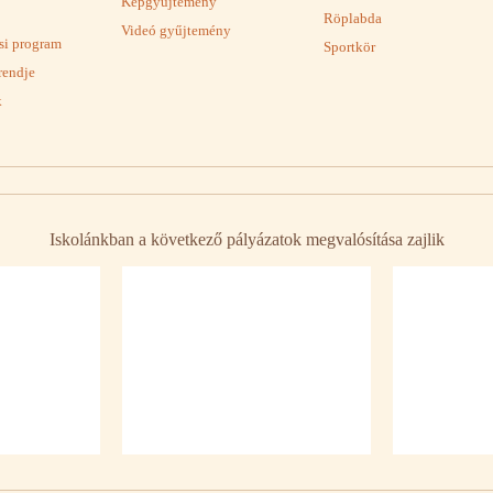
Képgyűjtemény
Röplabda
Videó gyűjtemény
ási program
Sportkör
rendje
k
Iskolánkban a következő pályázatok megvalósítása zajlik