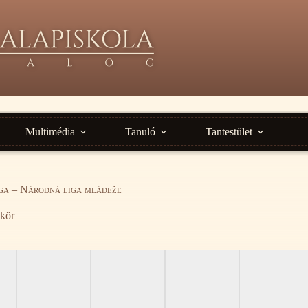
Multimédia
Tanuló
Tantestület
liga – Národná liga mládeže
kör