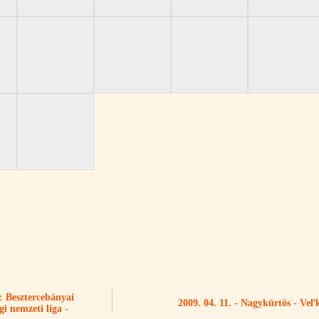
o: Besztercebányai
2009. 04. 11. - Nagykürtös - Veľ
i nemzeti liga -