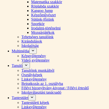
Matematika szakkör
Röplabda szakkör
Kangoo Jump
Képzőművészet
Sütünk-főzünk
Sportkör
Irodalmi-történelmi
Mozgásjátékok
Tehetséges tanulóink
Kirándulások
Iskolaújság
Multimédia
Képgyűjtemény
Videó gyűjtemény
Tanuló
Tanulóink munkáiból
Osztályképek
Linkgyűjtemény
Beiratkozás az 1. osztályba
Félévi bizonyítvány-kivonat / Félévi értesítő
Iskolaválasztási tanácsadó
Tantestület
Tantestületi képek
Linkgyűjtemény