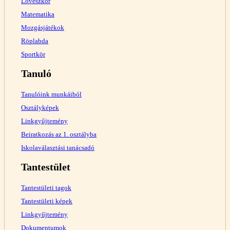
Lövészkör
Matematika
Mozgásjátékok
Röplabda
Sportkör
Tanuló
Tanulóink munkáiból
Osztályképek
Linkgyűjtemény
Beiratkozás az 1. osztályba
Iskolaválasztási tanácsadó
Tantestület
Tantestületi tagok
Tantestületi képek
Linkgyűjtemény
Dokumentumok