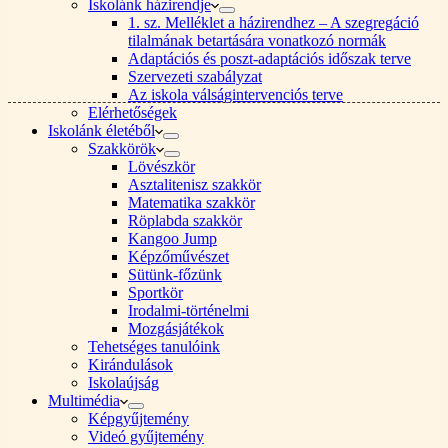
Iskolánk házirendje
1. sz. Melléklet a házirendhez – A szegregáció
tilalmának betartására vonatkozó normák
Adaptációs és poszt-adaptációs időszak terve
Szervezeti szabályzat
Az iskola válságintervenciós terve
Elérhetőségek
Iskolánk életéből
Szakkörök
Lövészkör
Asztalitenisz szakkör
Matematika szakkör
Röplabda szakkör
Kangoo Jump
Képzőművészet
Sütünk-főzünk
Sportkör
Irodalmi-történelmi
Mozgásjátékok
Tehetséges tanulóink
Kirándulások
Iskolaújság
Multimédia
Képgyűjtemény
Videó gyűjtemény