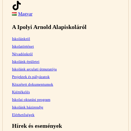
Magyar
A Ipolyi Arnold Alapiskoláról
Iskolánkról
Iskolatörténet
Névadónkról
Iskolánk épületei
Iskolánk arculati útmutatója
Projektek és pályázatok
Közzétett dokumentumok
Kiértékelés
Iskolai oktatási program
Iskolánk házirendje
Elérhetőségek
Hírek és események