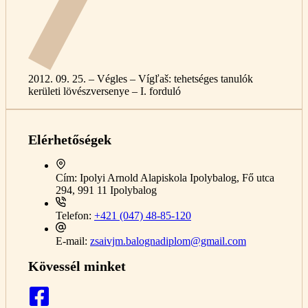
2012. 09. 25. – Végles – Vígľaš: tehetséges tanulók
kerületi lövészversenye – I. forduló
Elérhetőségek
Cím:
Ipolyi Arnold Alapiskola Ipolybalog, Fő utca
294, 991 11 Ipolybalog
Telefon:
+421 (047) 48-85-120
E-mail:
zsaivjm.balognadiplom@gmail.com
Kövessél minket