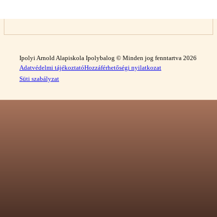
Ipolyi Arnold Alapiskola Ipolybalog © Minden jog fenntartva 2026
Adatvédelmi tájékoztató
Hozzáférhetőségi nyilatkozat
Süti szabályzat