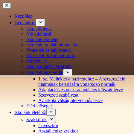
Ugrás
a
tartalomra
Kezdőlap
Iskolánkról
Iskolatörténet
Névadónkról
Iskolánk épületei
Iskolánk arculati útmutatója
Projektek és pályázatok
Közzétett dokumentumok
Kiértékelés
Iskolai oktatási program
Iskolánk házirendje
1. sz. Melléklet a házirendhez – A szegregáció
tilalmának betartására vonatkozó normák
Adaptációs és poszt-adaptációs időszak terve
Szervezeti szabályzat
Az iskola válságintervenciós terve
Elérhetőségek
Iskolánk életéből
Szakkörök
Lövészkör
Asztalitenisz szakkör