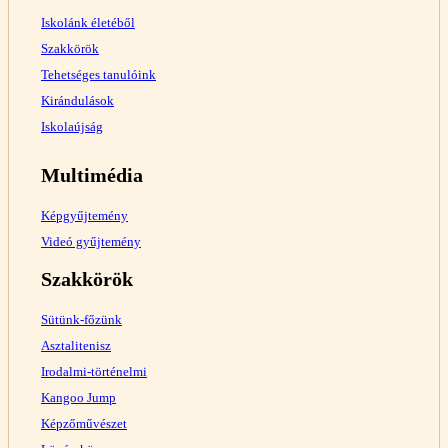
Iskolánk életéből
Szakkörök
Tehetséges tanulóink
Kirándulások
Iskolaújság
Multimédia
Képgyűjtemény
Videó gyűjtemény
Szakkörök
Sütünk-főzünk
Asztalitenisz
Irodalmi-történelmi
Kangoo Jump
Képzőművészet