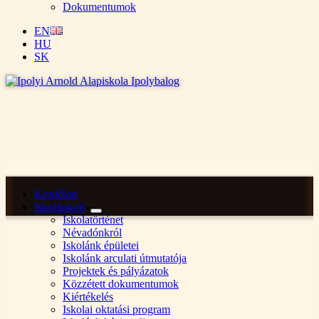
Dokumentumok
EN
HU
SK
Kezdőlap
Iskolánkról
Iskolatörténet
Névadónkról
Iskolánk épületei
Iskolánk arculati útmutatója
Projektek és pályázatok
Közzétett dokumentumok
Kiértékelés
Iskolai oktatási program