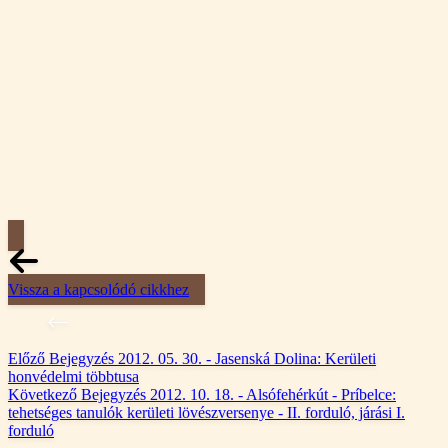
Vissza a kapcsolódó cikkhez
Előző
Bejegyzés
2012. 05. 30. - Jasenská Dolina: Kerületi
honvédelmi többtusa
Következő
Bejegyzés
2012. 10. 18. - Alsófehérkút - Príbelce:
tehetséges tanulók kerületi lövészversenye - II. forduló, járási I.
forduló