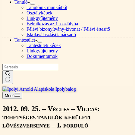
Tanuló
Tanulóink munkáiból
Osztályképek
Linkgyűjtemény
Beiratkozás az 1. osztályba
Félévi bizonyítvány-kivonat / Félévi értesítő
Iskolaválasztási tanácsadó
Tantestület
Tantestületi képek
Linkgyűjtemény
Dokumentumok
Nincs
találat
Menü
2012. 09. 25. – Végles – Vígľaš:
tehetséges tanulók kerületi
lövészversenye – I. forduló