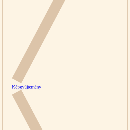
Képgyűjtemény