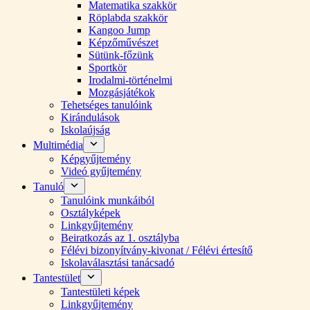
Matematika szakkör
Röplabda szakkör
Kangoo Jump
Képzőművészet
Sütünk-főzünk
Sportkör
Irodalmi-történelmi
Mozgásjátékok
Tehetséges tanulóink
Kirándulások
Iskolaújság
Multimédia
Képgyűjtemény
Videó gyűjtemény
Tanuló
Tanulóink munkáiból
Osztályképek
Linkgyűjtemény
Beiratkozás az 1. osztályba
Félévi bizonyítvány-kivonat / Félévi értesítő
Iskolaválasztási tanácsadó
Tantestület
Tantestületi képek
Linkgyűjtemény