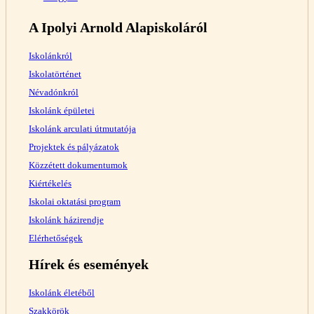
A Ipolyi Arnold Alapiskoláról
Iskolánkról
Iskolatörténet
Névadónkról
Iskolánk épületei
Iskolánk arculati útmutatója
Projektek és pályázatok
Közzétett dokumentumok
Kiértékelés
Iskolai oktatási program
Iskolánk házirendje
Elérhetőségek
Hírek és események
Iskolánk életéből
Szakkörök