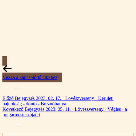
Vissza a kapcsolódó cikkhez
Előző
Bejegyzés
2023. 02. 17. - Lövészverseny - Kerületi
bajnokság - döntő - Breznóbánya
Következő
Bejegyzés
2023. 05. 11. - Lövészverseny - Végles - a
polgármester díjáért