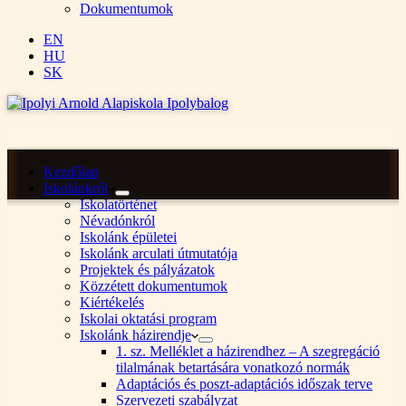
Dokumentumok
EN
HU
SK
Kezdőlap
Iskolánkról
Iskolatörténet
Névadónkról
Iskolánk épületei
Iskolánk arculati útmutatója
Projektek és pályázatok
Közzétett dokumentumok
Kiértékelés
Iskolai oktatási program
Iskolánk házirendje
1. sz. Melléklet a házirendhez – A szegregáció
tilalmának betartására vonatkozó normák
Adaptációs és poszt-adaptációs időszak terve
Szervezeti szabályzat