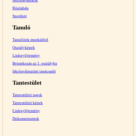
Mozgásjátékok
Röplabda
Sportkör
Tanuló
Tanulóink munkáiból
Osztályképek
Linkgyűjtemény
Beiratkozás az 1. osztályba
Iskolaválasztási tanácsadó
Tantestület
Tantestületi tagok
Tantestületi képek
Linkgyűjtemény
Dokumentumok