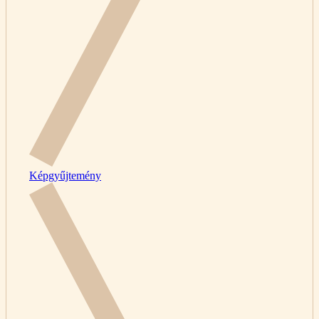
Képgyűjtemény