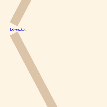
Lövészkör