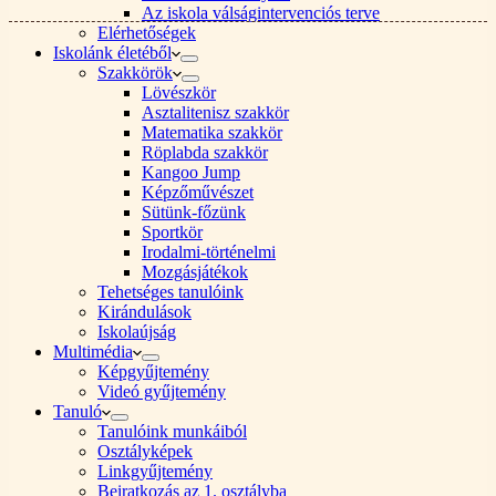
Az iskola válságintervenciós terve
Elérhetőségek
Iskolánk életéből
Szakkörök
Lövészkör
Asztalitenisz szakkör
Matematika szakkör
Röplabda szakkör
Kangoo Jump
Képzőművészet
Sütünk-főzünk
Sportkör
Irodalmi-történelmi
Mozgásjátékok
Tehetséges tanulóink
Kirándulások
Iskolaújság
Multimédia
Képgyűjtemény
Videó gyűjtemény
Tanuló
Tanulóink munkáiból
Osztályképek
Linkgyűjtemény
Beiratkozás az 1. osztályba