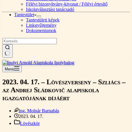
Félévi bizonyítvány-kivonat / Félévi értesítő
Iskolaválasztási tanácsadó
Tantestület
Tantestületi képek
Linkgyűjtemény
Dokumentumok
Nincs
találat
Menü
2023. 04. 17. – Lövészverseny – Szliács –
az Andrej Sládkovič alapiskola
igazgatójának díjáért
Ing. Molnár Barnabás
2023. 04. 17.
Lövészkör