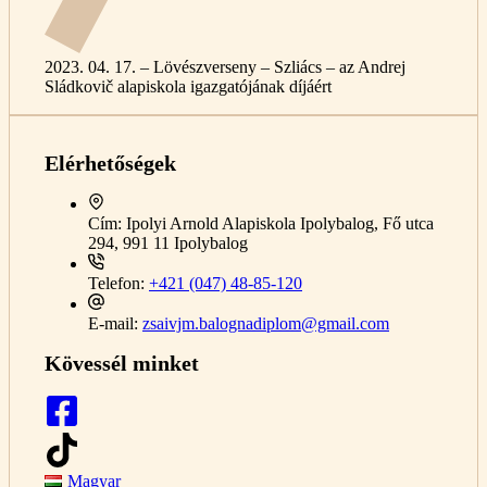
2023. 04. 17. – Lövészverseny – Szliács – az Andrej
Sládkovič alapiskola igazgatójának díjáért
Elérhetőségek
Cím:
Ipolyi Arnold Alapiskola Ipolybalog, Fő utca
294, 991 11 Ipolybalog
Telefon:
+421 (047) 48-85-120
E-mail:
zsaivjm.balognadiplom@gmail.com
Kövessél minket
Magyar