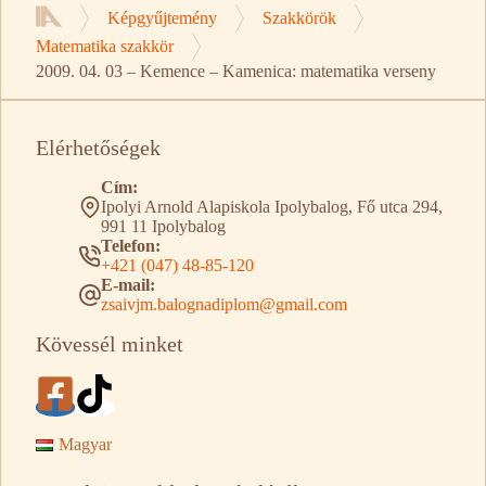
Képgyűjtemény
Szakkörök
Kezdőlap
Matematika szakkör
2009. 04. 03 – Kemence – Kamenica: matematika verseny
Elérhetőségek
Cím:
Ipolyi Arnold Alapiskola Ipolybalog, Fő utca 294,
991 11 Ipolybalog
Telefon:
+421 (047) 48-85-120
E-mail:
zsaivjm.balognadiplom@gmail.com
Kövessél minket
Magyar