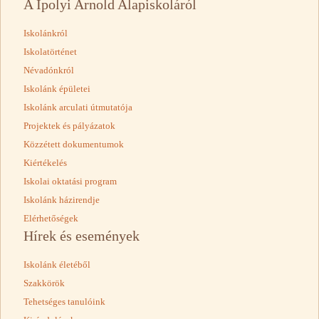
A Ipolyi Arnold Alapiskoláról
Iskolánkról
Iskolatörténet
Névadónkról
Iskolánk épületei
Iskolánk arculati útmutatója
Projektek és pályázatok
Közzétett dokumentumok
Kiértékelés
Iskolai oktatási program
Iskolánk házirendje
Elérhetőségek
Hírek és események
Iskolánk életéből
Szakkörök
Tehetséges tanulóink