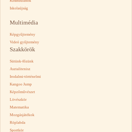
Kirándulások
Iskolaújság
Multimédia
Képgyűjtemény
Videó gyűjtemény
Szakkörök
Sütünk-főzünk
Asztalitenisz
Irodalmi-történelmi
Kangoo Jump
Képzőművészet
Lövészkör
Matematika
Mozgásjátékok
Röplabda
Sportkör