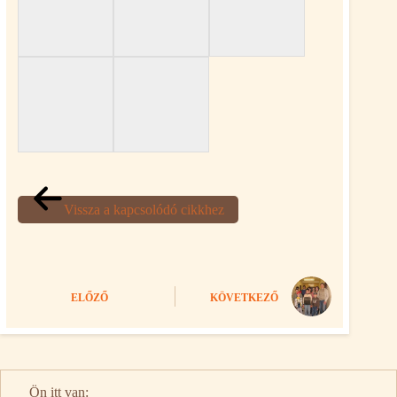
Vissza a kapcsolódó cikkhez
ELŐZŐ
KÖVETKEZŐ
Ön itt van: