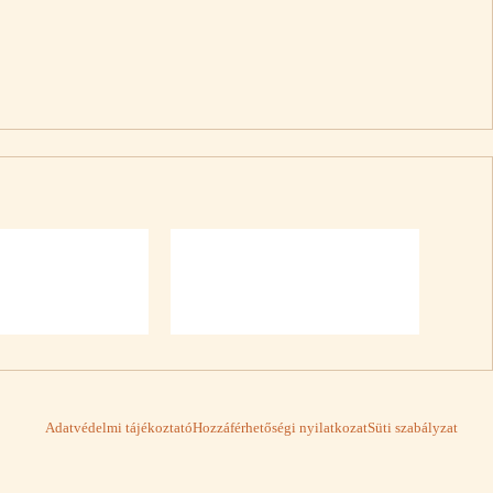
Adatvédelmi tájékoztató
Hozzáférhetőségi nyilatkozat
Süti szabályzat