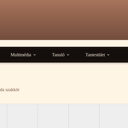
Multimédia
Tanuló
Tantestület
da szakkör