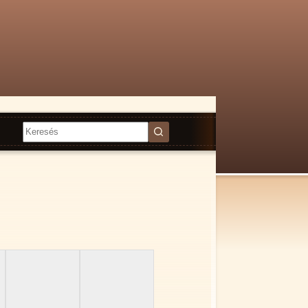
Nincs
találat