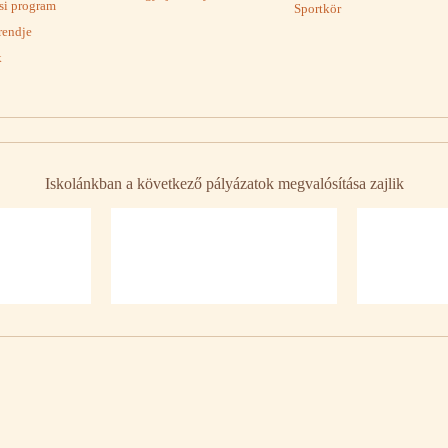
ási program
Sportkör
rendje
k
Iskolánkban a következő pályázatok megvalósítása zajlik