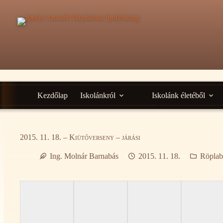
Ugrás
a
tartalomra
Kezdőlap
Iskolánkról
Iskolánk életéből
2015. 11. 18. – Kiütőverseny – járási
Ing. Molnár Barnabás
2015. 11. 18.
Röplab