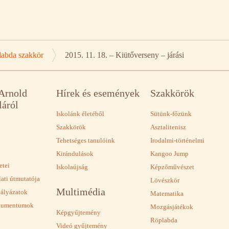
abda szakkör
2015. 11. 18. – Kiütőverseny – járási
 Arnold
Hírek és események
Szakkörök
láról
Iskolánk életéből
Sütünk-főzünk
Szakkörök
Asztalitenisz
Tehetséges tanulóink
Irodalmi-történelmi
Kirándulások
Kangoo Jump
etei
Iskolaújság
Képzőművészet
lati útmutatója
Lövészkör
Multimédia
pályázatok
Matematika
okumentumok
Mozgásjátékok
Képgyűjtemény
Röplabda
Videó gyűjtemény