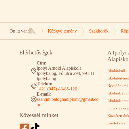
Ön itt van:
Képgyűjtemény
Szakkörök
Röpl
Kezdőlap
Elérhetőségek
A Ipolyi
Alapisko
Cím:
Ipolyi Arnold Alapiskola
Iskolánkról
Ipolybalog, Fő utca 294, 991 11
Ipolybalog
Iskolatörténet
Telefon:
Névadónkról
+421 (047) 48-85-120
Iskolánk épül
E-mail:
zsaivjm.balognadiplom@gmail.co
Iskolánk arcu
m
Projektek és 
Kövessél minket
Közzétett d
Kiértékelés