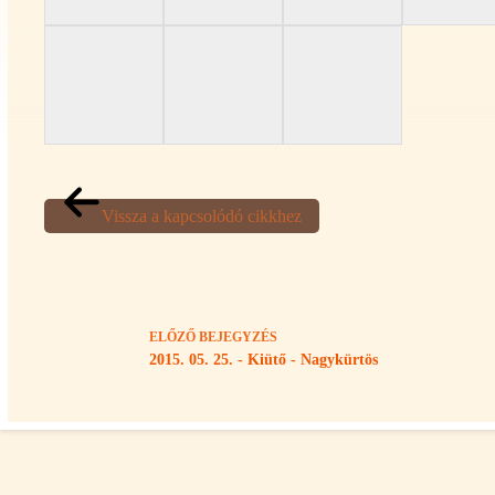
Vissza a kapcsolódó cikkhez
ELŐZŐ
BEJEGYZÉS
2015. 05. 25. - Kiütő - Nagykürtös