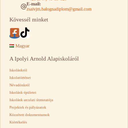
E-mail:
zsaivjm.balognadiplom@gmail.com
Kövessél minket
Magyar
A Ipolyi Arnold Alapiskoláról
Iskolánkról
Iskolatörténet
Névadónkról
Iskolánk épületei
Iskolánk arculati útmutatója
Projektek és pályázatok
Közzétett dokumentumok
Kiértékelés