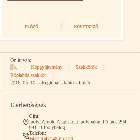
ELŐZŐ
KÖVETKEZŐ
Ön itt van:
Képgyűjtemény
Szakkörök
Kezdőlap
Röplabda szakkör
2016. 05. 10. – Regionális kiütő – Poltár
Elérhetőségek
Cím:
Ipolyi Arnold Alapiskola Ipolybalog, Fő utca 294,
991 11 Ipolybalog
Telefon:
+421 (047) 48-85-120