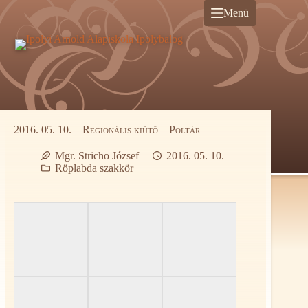
Ugrás
Menü
a
tartalomra
2016. 05. 10. – Regionális kiütő – Poltár
Mgr. Stricho József
2016. 05. 10.
Röplabda szakkör