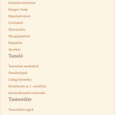
Irodalmi-történelmi
Kangoo Jump
Képzőművészet
Lövészkör
Matematika
Mozgásjátékok
Röplabda
Sportkör
Tanuló
Tanulóink munkáiból
Osztályképek
Linkgyűjtemény
Beiratkozás az 1. osztályba
Iskolaválasztási tanácsadó
Tantestület
Tantestületi tagok