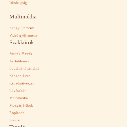
Iskolaújság
Multimédia
Képgyűjtemény
Videó gyűjtemény
Szakkörök
Sütünk-főzünk
Asztalitenisz
Irodalmi-történelmi
Kangoo Jump
Képzőművészet
Lövészkör
Matematika
Mozgásjátékok
Röplabda
Sportkör