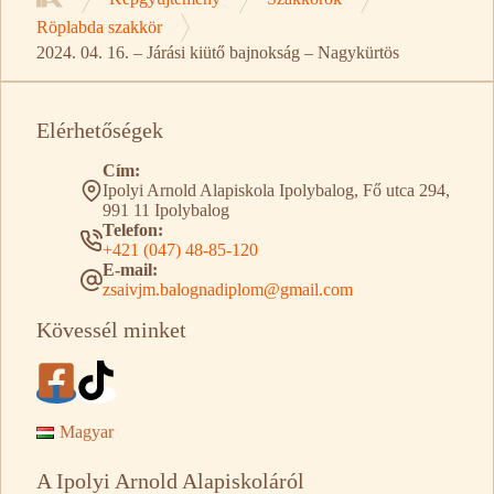
Kezdőlap
Röplabda szakkör
2024. 04. 16. – Járási kiütő bajnokság – Nagykürtös
Elérhetőségek
Cím:
Ipolyi Arnold Alapiskola Ipolybalog, Fő utca 294,
991 11 Ipolybalog
Telefon:
+421 (047) 48-85-120
E-mail:
zsaivjm.balognadiplom@gmail.com
Kövessél minket
Magyar
A Ipolyi Arnold Alapiskoláról