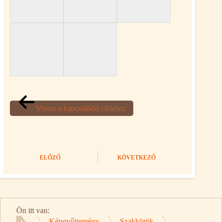
Vissza a kapcsolódó cikkhez
ELŐZŐ
KÖVETKEZŐ
Ön itt van:
Képgyűjtemény
Szakkörök