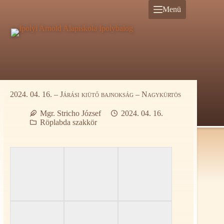
Ugrás
Menü
a
tartalomra
2024. 04. 16. – Járási kiütő bajnokság – Nagykürtös
Mgr. Stricho József
2024. 04. 16.
Röplabda szakkör