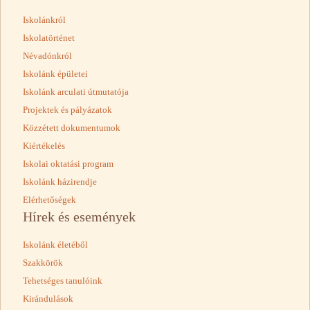
Iskolánkról
Iskolatörténet
Névadónkról
Iskolánk épületei
Iskolánk arculati útmutatója
Projektek és pályázatok
Közzétett dokumentumok
Kiértékelés
Iskolai oktatási program
Iskolánk házirendje
Elérhetőségek
Hírek és események
Iskolánk életéből
Szakkörök
Tehetséges tanulóink
Kirándulások