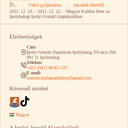
Videó gyűjtemény
Iskolánk életéből
Kezdőlap
2011. 12. 19. – 2011. 12. 22. – Magyar Kultúra Hete az
Ipolybalogi Ipolyi Arnold Alapiskolában
Elérhetőségek
Cím:
Ipolyi Arnold Alapiskola Ipolybalog, Fő utca 294,
991 11 Ipolybalog
Telefon:
+421 (047) 48-85-120
E-mail:
zsaivjm.balognadiplom@gmail.com
Kövessél minket
Magyar
A Ipolyi Arnold Alapiskoláról