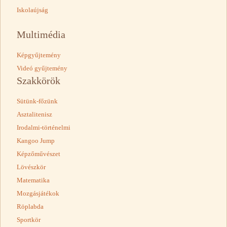
Iskolaújság
Multimédia
Képgyűjtemény
Videó gyűjtemény
Szakkörök
Sütünk-főzünk
Asztalitenisz
Irodalmi-történelmi
Kangoo Jump
Képzőművészet
Lövészkör
Matematika
Mozgásjátékok
Röplabda
Sportkör