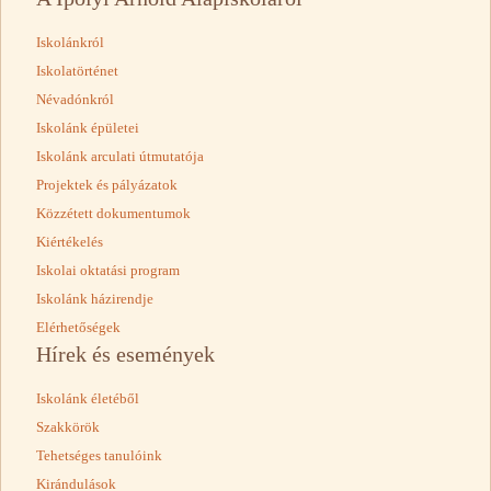
Iskolánkról
Iskolatörténet
Névadónkról
Iskolánk épületei
Iskolánk arculati útmutatója
Projektek és pályázatok
Közzétett dokumentumok
Kiértékelés
Iskolai oktatási program
Iskolánk házirendje
Elérhetőségek
Hírek és események
Iskolánk életéből
Szakkörök
Tehetséges tanulóink
Kirándulások