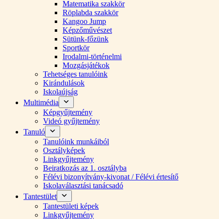
Matematika szakkör
Röplabda szakkör
Kangoo Jump
Képzőművészet
Sütünk-főzünk
Sportkör
Irodalmi-történelmi
Mozgásjátékok
Tehetséges tanulóink
Kirándulások
Iskolaújság
Multimédia
Képgyűjtemény
Videó gyűjtemény
Tanuló
Tanulóink munkáiból
Osztályképek
Linkgyűjtemény
Beiratkozás az 1. osztályba
Félévi bizonyítvány-kivonat / Félévi értesítő
Iskolaválasztási tanácsadó
Tantestület
Tantestületi képek
Linkgyűjtemény