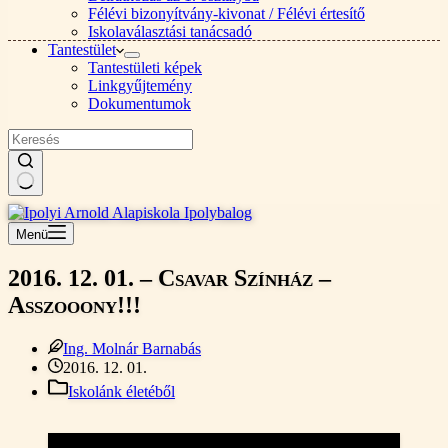
Félévi bizonyítvány-kivonat / Félévi értesítő
Iskolaválasztási tanácsadó
Tantestület
Tantestületi képek
Linkgyűjtemény
Dokumentumok
Nincs
találat
Menü
2016. 12. 01. – Csavar Színház –
Asszooony!!!
Ing. Molnár Barnabás
2016. 12. 01.
Iskolánk életéből