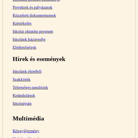
Projektek és pályázatok
Közzétett dokumentumok
Kiértékelés
Iskolai oktatási program
Iskolánk házirendje
Elérhetőségek
Hírek és események
Iskolánk életéből
Szakkörök
Tehetséges tanulóink
Kirándulások
Iskolaújság
Multimédia
Képgyűjtemény