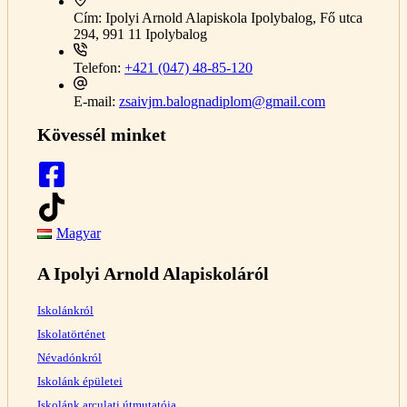
Cím:
Ipolyi Arnold Alapiskola Ipolybalog, Fő utca
294, 991 11 Ipolybalog
Telefon:
+421 (047) 48-85-120
E-mail:
zsaivjm.balognadiplom@gmail.com
Kövessél minket
Magyar
A Ipolyi Arnold Alapiskoláról
Iskolánkról
Iskolatörténet
Névadónkról
Iskolánk épületei
Iskolánk arculati útmutatója