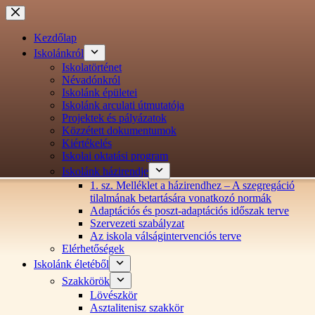
Ugrás
a
tartalomra
Kezdőlap
Iskolánkról
Iskolatörténet
Névadónkról
Iskolánk épületei
Iskolánk arculati útmutatója
Projektek és pályázatok
Közzétett dokumentumok
Kiértékelés
Iskolai oktatási program
Iskolánk házirendje
1. sz. Melléklet a házirendhez – A szegregáció
tilalmának betartására vonatkozó normák
Adaptációs és poszt-adaptációs időszak terve
Szervezeti szabályzat
Az iskola válságintervenciós terve
Elérhetőségek
Iskolánk életéből
Szakkörök
Lövészkör
Asztalitenisz szakkör