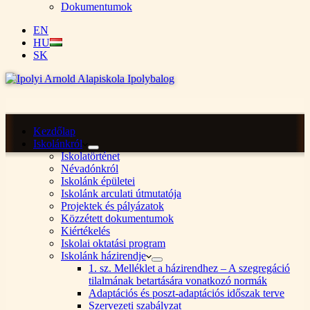
Dokumentumok
EN
HU
SK
Kezdőlap
Iskolánkról
Iskolatörténet
Névadónkról
Iskolánk épületei
Iskolánk arculati útmutatója
Projektek és pályázatok
Közzétett dokumentumok
Kiértékelés
Iskolai oktatási program
Iskolánk házirendje
1. sz. Melléklet a házirendhez – A szegregáció
tilalmának betartására vonatkozó normák
Adaptációs és poszt-adaptációs időszak terve
Szervezeti szabályzat