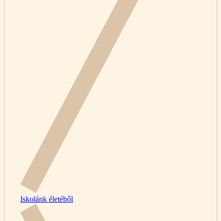
Iskolánk életéből