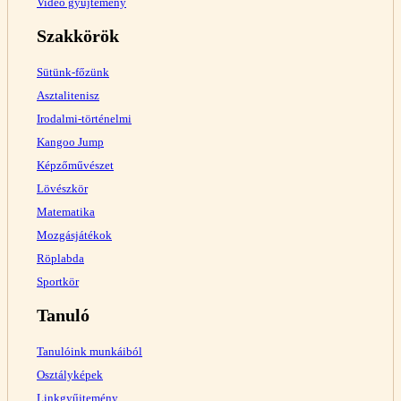
Videó gyűjtemény
Szakkörök
Sütünk-főzünk
Asztalitenisz
Irodalmi-történelmi
Kangoo Jump
Képzőművészet
Lövészkör
Matematika
Mozgásjátékok
Röplabda
Sportkör
Tanuló
Tanulóink munkáiból
Osztályképek
Linkgyűjtemény