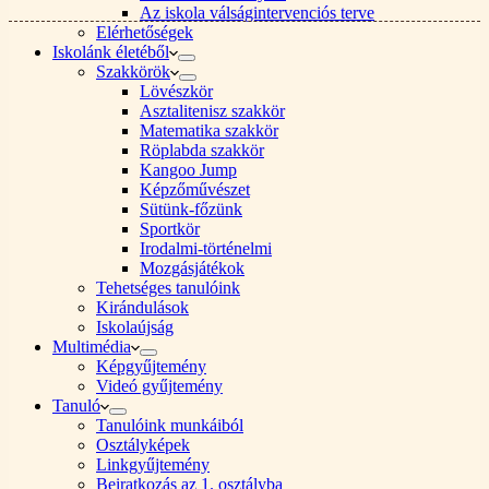
Az iskola válságintervenciós terve
Elérhetőségek
Iskolánk életéből
Szakkörök
Lövészkör
Asztalitenisz szakkör
Matematika szakkör
Röplabda szakkör
Kangoo Jump
Képzőművészet
Sütünk-főzünk
Sportkör
Irodalmi-történelmi
Mozgásjátékok
Tehetséges tanulóink
Kirándulások
Iskolaújság
Multimédia
Képgyűjtemény
Videó gyűjtemény
Tanuló
Tanulóink munkáiból
Osztályképek
Linkgyűjtemény
Beiratkozás az 1. osztályba