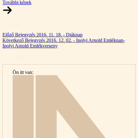
További képek
Előző
Bejegyzés
2016. 11. 18. - Diáknap
Következő
Bejegyzés
2016. 12. 02. - Ipolyi Arnold Emléknap-
Ipolyi Arnold Emlékverseny
Ön itt van:
Kezdő