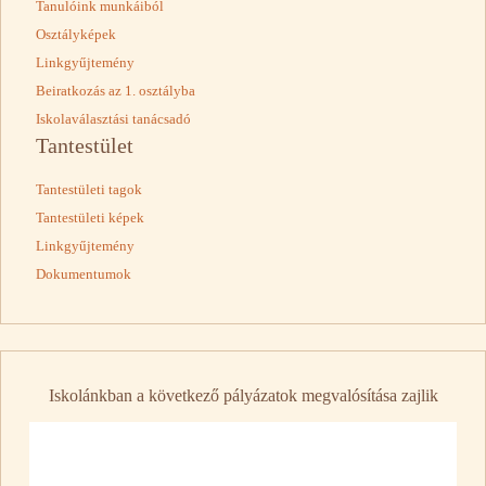
Tanulóink munkáiból
Osztályképek
Linkgyűjtemény
Beiratkozás az 1. osztályba
Iskolaválasztási tanácsadó
Tantestület
Tantestületi tagok
Tantestületi képek
Linkgyűjtemény
Dokumentumok
Iskolánkban a következő pályázatok megvalósítása zajlik