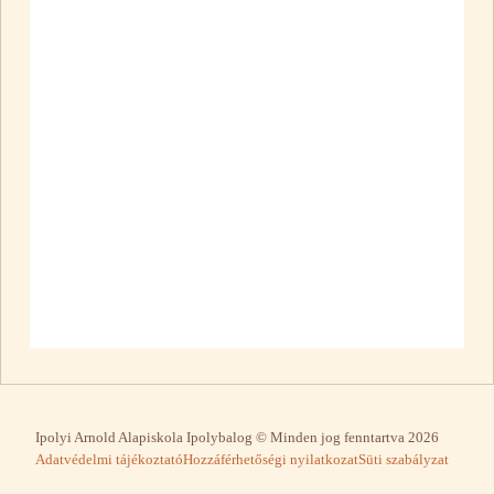
Ipolyi Arnold Alapiskola Ipolybalog © Minden jog fenntartva 2026
Adatvédelmi tájékoztató
Hozzáférhetőségi nyilatkozat
Süti szabályzat