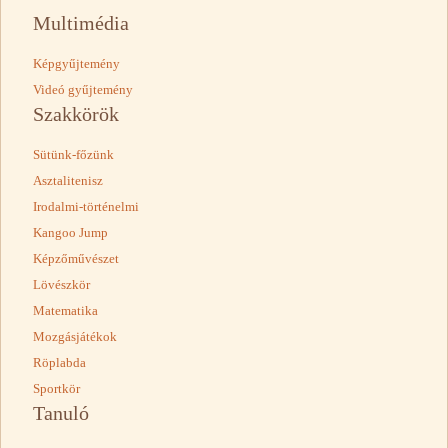
Multimédia
Képgyűjtemény
Videó gyűjtemény
Szakkörök
Sütünk-főzünk
Asztalitenisz
Irodalmi-történelmi
Kangoo Jump
Képzőművészet
Lövészkör
Matematika
Mozgásjátékok
Röplabda
Sportkör
Tanuló