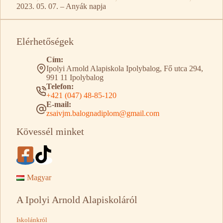
Kezdőlap
2023. 05. 07. – Anyák napja
Elérhetőségek
Cím:
Ipolyi Arnold Alapiskola Ipolybalog, Fő utca 294,
991 11 Ipolybalog
Telefon:
+421 (047) 48-85-120
E-mail:
zsaivjm.balognadiplom@gmail.com
Kövessél minket
Magyar
A Ipolyi Arnold Alapiskoláról
Iskolánkról