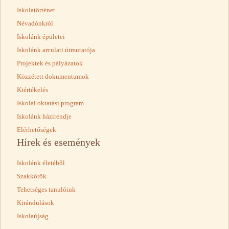
Iskolatörténet
Névadónkról
Iskolánk épületei
Iskolánk arculati útmutatója
Projektek és pályázatok
Közzétett dokumentumok
Kiértékelés
Iskolai oktatási program
Iskolánk házirendje
Elérhetőségek
Hírek és események
Iskolánk életéből
Szakkörök
Tehetséges tanulóink
Kirándulások
Iskolaújság