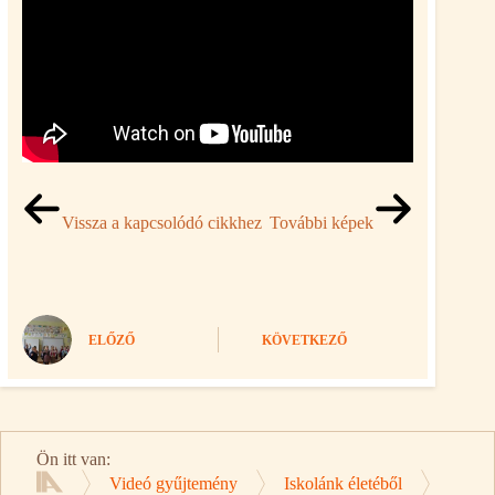
Vissza a kapcsolódó cikkhez
További képek
ELŐZŐ
KÖVETKEZŐ
Ön itt van:
Videó gyűjtemény
Iskolánk életéből