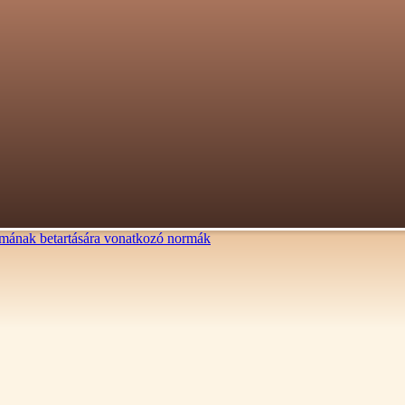
lalmának betartására vonatkozó normák