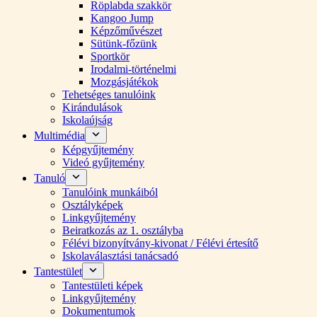
Röplabda szakkör
Kangoo Jump
Képzőművészet
Sütünk-főzünk
Sportkör
Irodalmi-történelmi
Mozgásjátékok
Tehetséges tanulóink
Kirándulások
Iskolaújság
Multimédia
Képgyűjtemény
Videó gyűjtemény
Tanuló
Tanulóink munkáiból
Osztályképek
Linkgyűjtemény
Beiratkozás az 1. osztályba
Félévi bizonyítvány-kivonat / Félévi értesítő
Iskolaválasztási tanácsadó
Tantestület
Tantestületi képek
Linkgyűjtemény
Dokumentumok