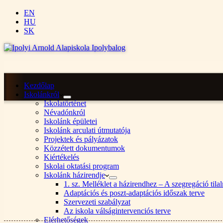
EN
HU
SK
Kezdőlap
Iskolánkról
Iskolatörténet
Névadónkról
Iskolánk épületei
Iskolánk arculati útmutatója
Projektek és pályázatok
Közzétett dokumentumok
Kiértékelés
Iskolai oktatási program
Iskolánk házirendje
1. sz. Melléklet a házirendhez – A szegregáció ti
Adaptációs és poszt-adaptációs időszak terve
Szervezeti szabályzat
Az iskola válságintervenciós terve
Elérhetőségek