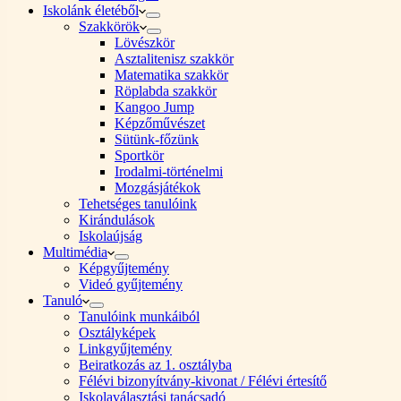
Iskolánk életéből
Szakkörök
Lövészkör
Asztalitenisz szakkör
Matematika szakkör
Röplabda szakkör
Kangoo Jump
Képzőművészet
Sütünk-főzünk
Sportkör
Irodalmi-történelmi
Mozgásjátékok
Tehetséges tanulóink
Kirándulások
Iskolaújság
Multimédia
Képgyűjtemény
Videó gyűjtemény
Tanuló
Tanulóink munkáiból
Osztályképek
Linkgyűjtemény
Beiratkozás az 1. osztályba
Félévi bizonyítvány-kivonat / Félévi értesítő
Iskolaválasztási tanácsadó