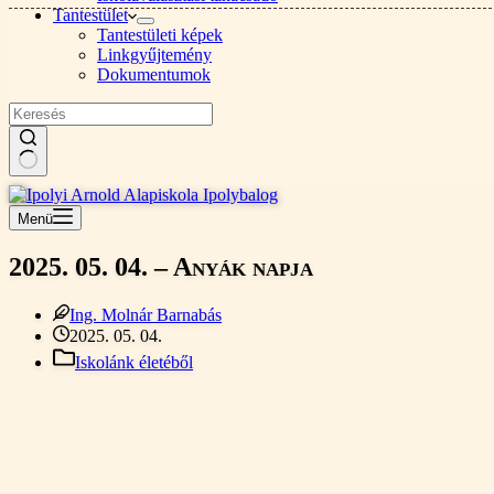
Tantestület
Tantestületi képek
Linkgyűjtemény
Dokumentumok
Nincs
találat
Menü
2025. 05. 04. – Anyák napja
Ing. Molnár Barnabás
2025. 05. 04.
Iskolánk életéből