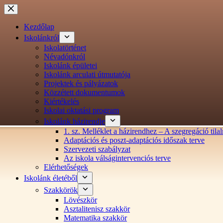
Ugrás
a
tartalomra
Kezdőlap
Iskolánkról
Iskolatörténet
Névadónkról
Iskolánk épületei
Iskolánk arculati útmutatója
Projektek és pályázatok
Közzétett dokumentumok
Kiértékelés
Iskolai oktatási program
Iskolánk házirendje
1. sz. Melléklet a házirendhez – A szegregáció ti
Adaptációs és poszt-adaptációs időszak terve
Szervezeti szabályzat
Az iskola válságintervenciós terve
Elérhetőségek
Iskolánk életéből
Szakkörök
Lövészkör
Asztalitenisz szakkör
Matematika szakkör