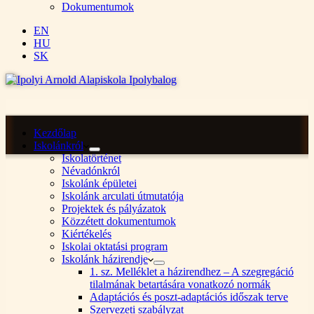
Dokumentumok
EN
HU
SK
Kezdőlap
Iskolánkról
Iskolatörténet
Névadónkról
Iskolánk épületei
Iskolánk arculati útmutatója
Projektek és pályázatok
Közzétett dokumentumok
Kiértékelés
Iskolai oktatási program
Iskolánk házirendje
1. sz. Melléklet a házirendhez – A szegregáció
tilalmának betartására vonatkozó normák
Adaptációs és poszt-adaptációs időszak terve
Szervezeti szabályzat