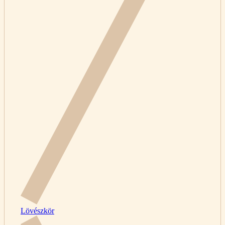
Lövészkör