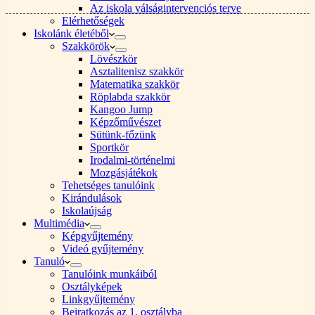
Az iskola válságintervenciós terve
Elérhetőségek
Iskolánk életéből
Szakkörök
Lövészkör
Asztalitenisz szakkör
Matematika szakkör
Röplabda szakkör
Kangoo Jump
Képzőművészet
Sütünk-főzünk
Sportkör
Irodalmi-történelmi
Mozgásjátékok
Tehetséges tanulóink
Kirándulások
Iskolaújság
Multimédia
Képgyűjtemény
Videó gyűjtemény
Tanuló
Tanulóink munkáiból
Osztályképek
Linkgyűjtemény
Beiratkozás az 1. osztályba