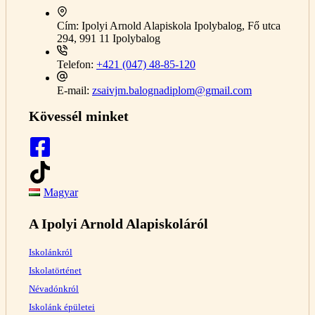
Cím:
Ipolyi Arnold Alapiskola Ipolybalog, Fő utca
294, 991 11 Ipolybalog
Telefon:
+421 (047) 48-85-120
E-mail:
zsaivjm.balognadiplom@gmail.com
Kövessél minket
Magyar
A Ipolyi Arnold Alapiskoláról
Iskolánkról
Iskolatörténet
Névadónkról
Iskolánk épületei