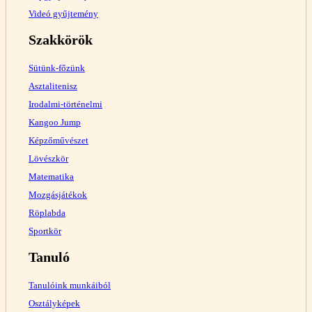
Videó gyűjtemény
Szakkörök
Sütünk-főzünk
Asztalitenisz
Irodalmi-történelmi
Kangoo Jump
Képzőművészet
Lövészkör
Matematika
Mozgásjátékok
Röplabda
Sportkör
Tanuló
Tanulóink munkáiból
Osztályképek