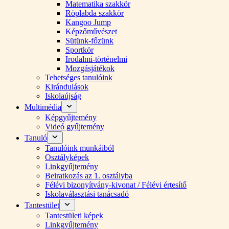
Matematika szakkör
Röplabda szakkör
Kangoo Jump
Képzőművészet
Sütünk-főzünk
Sportkör
Irodalmi-történelmi
Mozgásjátékok
Tehetséges tanulóink
Kirándulások
Iskolaújság
Multimédia
Képgyűjtemény
Videó gyűjtemény
Tanuló
Tanulóink munkáiból
Osztályképek
Linkgyűjtemény
Beiratkozás az 1. osztályba
Félévi bizonyítvány-kivonat / Félévi értesítő
Iskolaválasztási tanácsadó
Tantestület
Tantestületi képek
Linkgyűjtemény