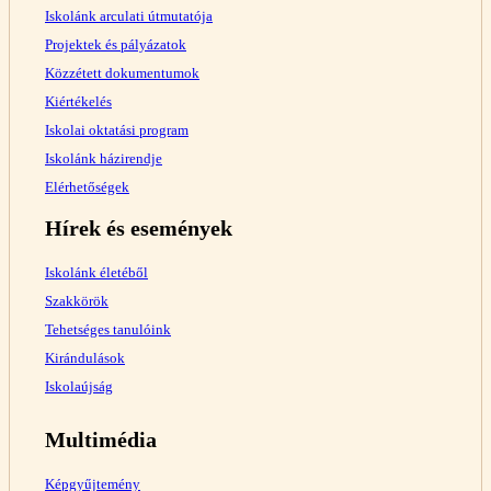
Iskolánk arculati útmutatója
Projektek és pályázatok
Közzétett dokumentumok
Kiértékelés
Iskolai oktatási program
Iskolánk házirendje
Elérhetőségek
Hírek és események
Iskolánk életéből
Szakkörök
Tehetséges tanulóink
Kirándulások
Iskolaújság
Multimédia
Képgyűjtemény