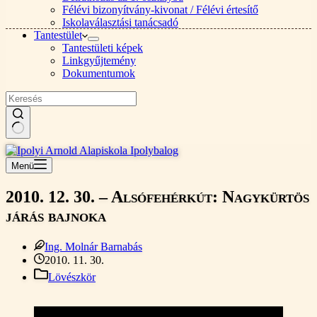
Félévi bizonyítvány-kivonat / Félévi értesítő
Iskolaválasztási tanácsadó
Tantestület
Tantestületi képek
Linkgyűjtemény
Dokumentumok
Nincs
találat
Menü
2010. 12. 30. – Alsófehérkút: Nagykürtös
járás bajnoka
Ing. Molnár Barnabás
2010. 11. 30.
Lövészkör