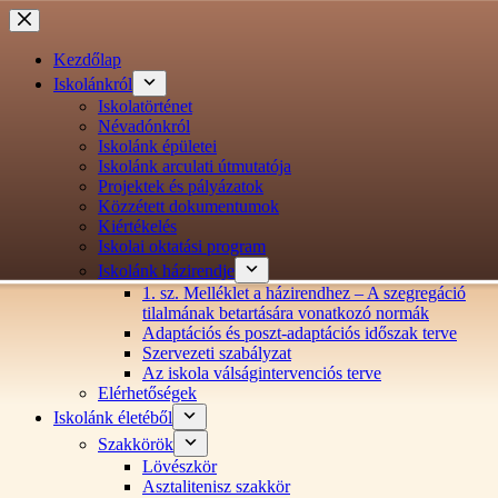
Ugrás
a
tartalomra
Kezdőlap
Iskolánkról
Iskolatörténet
Névadónkról
Iskolánk épületei
Iskolánk arculati útmutatója
Projektek és pályázatok
Közzétett dokumentumok
Kiértékelés
Iskolai oktatási program
Iskolánk házirendje
1. sz. Melléklet a házirendhez – A szegregáció
tilalmának betartására vonatkozó normák
Adaptációs és poszt-adaptációs időszak terve
Szervezeti szabályzat
Az iskola válságintervenciós terve
Elérhetőségek
Iskolánk életéből
Szakkörök
Lövészkör
Asztalitenisz szakkör