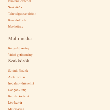
Iskolánk életéből
Szakkörök
Tehetséges tanulóink
Kirándulások
Iskolaújság
Multimédia
Képgyűjtemény
Videó gyűjtemény
Szakkörök
Sütünk-főzünk
Asztalitenisz
Irodalmi-történelmi
Kangoo Jump
Képzőművészet
Lövészkör
Matematika