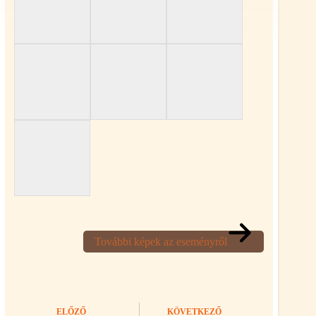
További képek az eseményről
ELŐZŐ
KÖVETKEZŐ