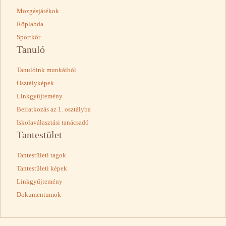
Mozgásjátékok
Röplabda
Sportkör
Tanuló
Tanulóink munkáiból
Osztályképek
Linkgyűjtemény
Beiratkozás az 1. osztályba
Iskolaválasztási tanácsadó
Tantestület
Tantestületi tagok
Tantestületi képek
Linkgyűjtemény
Dokumentumok