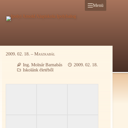
Ugrás
Menü
a
tartalomra
2009. 02. 18. – Maszkabál
Ing. Molnár Barnabás
2009. 02. 18.
Iskolánk életéből