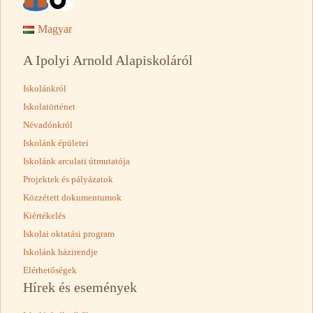
Magyar
A Ipolyi Arnold Alapiskoláról
Iskolánkról
Iskolatörténet
Névadónkról
Iskolánk épületei
Iskolánk arculati útmutatója
Projektek és pályázatok
Közzétett dokumentumok
Kiértékelés
Iskolai oktatási program
Iskolánk házirendje
Elérhetőségek
Hírek és események