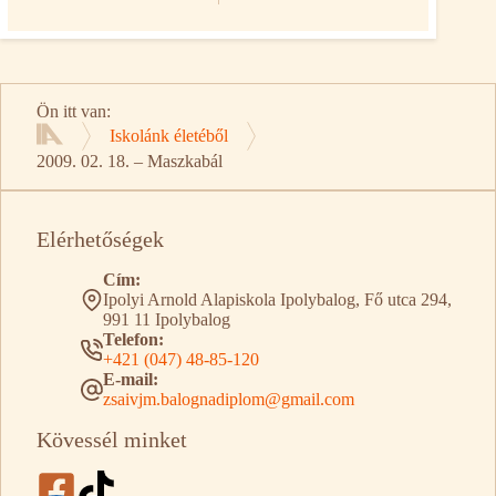
Ön itt van:
Iskolánk életéből
Kezdőlap
2009. 02. 18. – Maszkabál
Elérhetőségek
Cím:
Ipolyi Arnold Alapiskola Ipolybalog, Fő utca 294,
991 11 Ipolybalog
Telefon:
+421 (047) 48-85-120
E-mail:
zsaivjm.balognadiplom@gmail.com
Kövessél minket