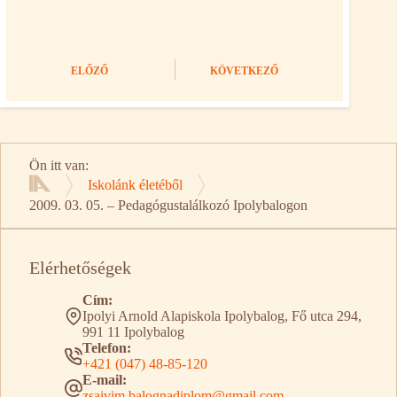
ELŐZŐ
KÖVETKEZŐ
Ön itt van:
Iskolánk életéből
Kezdőlap
2009. 03. 05. – Pedagógustalálkozó Ipolybalogon
Elérhetőségek
Cím:
Ipolyi Arnold Alapiskola Ipolybalog, Fő utca 294,
991 11 Ipolybalog
Telefon:
+421 (047) 48-85-120
E-mail:
zsaivjm.balognadiplom@gmail.com