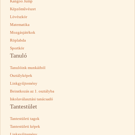
Kangoo Jump
Képzőművészet
Lövészkör
Matematika
Mozgásjátékok
Röplabda
Sportkör
Tanuló
Tanulóink munkáiból
Osztályképek
Linkgyűjtemény
Beiratkozás az 1. osztályba
Iskolaválasztási tanácsadó
Tantestület
Tantestületi tagok
Tantestületi képek
Linkgyűjtemény