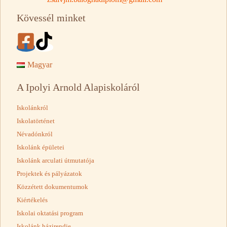
Kövessél minket
Magyar
A Ipolyi Arnold Alapiskoláról
Iskolánkról
Iskolatörténet
Névadónkról
Iskolánk épületei
Iskolánk arculati útmutatója
Projektek és pályázatok
Közzétett dokumentumok
Kiértékelés
Iskolai oktatási program
Iskolánk házirendje