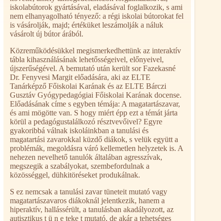
iskolabútorok gyártásával, eladásával foglalkozik, s ami
nem elhanyagolható tényező: a régi iskolai bútorokat fel
is vásárolják, majd; értéküket leszámolják a náluk
vásárolt új bútor árából.
Közreműködésükkel megismerkedhettünk az interaktív
tábla kihasználásának lehetősségeivel, előnyeivel,
újszerűségével. A bemutató után került sor Fazekasné
Dr. Fenyvesi Margit előadására, aki az ELTE
Tanárképző Főiskolai Karának és az ELTE Bárczi
Gusztáv Gyógypedagógiai Főiskolai Karának docense.
Előadásának címe s egyben témája: A magatartászavar,
és ami mögötte van. S hogy miért épp ezt a témát járta
körül a pedagógustalálkozó résztvevőivel? Egyre
gyakoribbá válnak iskoláinkban a tanulási és
magatartási zavarokkal küzdő diákok, s velük együtt a
problémák, megoldásra váró kellemetlen helyzetek is. A
nehezen nevelhető tanulók általában agresszívak,
megszegik a szabályokat, szembefordulnak a
közösséggel, dühkitöréseket produkálnak.
S ez nemcsak a tanulási zavar tüneteit mutató vagy
magatartászavaros diákoknál jelentkezik, hanem a
hiperaktív, hallássérült, a tanulásban akadályozott, az
autisztikus t ü n e teke t mutató, de akár a tehetséges