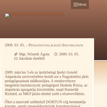
Ugrás
Menü
a
tartalomra
2009. 03. 05. – Pedagógustalálkozó Ipolybalogon
Mgr. Németh Ágota
2009. 03. 05.
Iskolánk életéből
2009. március 5-én az ipolybalogi Ipolyi Arnold
Alapiskola szervezésében került sor a Nagykürtösi járás
pedagógusainak találkozójára. A rendezvényen
megjelent harmincnyolc pedagógust Skabela Rózsa, az
alapiskola igazgatója köszöntötte, majd Hamerlik
Richárd, az MKP járási elnöké szólt a résztvevőkhöz.
Őket a naszvadi székhelyű DORTUN cég bemutatója
követte, amely tansegédeszközök forgalmazásával,