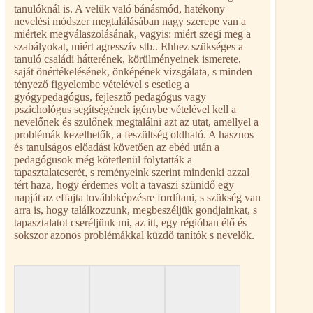
tanulóknál is. A velük való bánásmód, hatékony
nevelési módszer megtalálásában nagy szerepe van a
miértek megválaszolásának, vagyis: miért szegi meg a
szabályokat, miért agresszív stb.. Ehhez szükséges a
tanuló családi hátterének, körülményeinek ismerete,
saját önértékelésének, önképének vizsgálata, s minden
tényező figyelembe vételével s esetleg a
gyógypedagógus, fejlesztő pedagógus vagy
pszichológus segítségének igénybe vételével kell a
nevelőnek és szülőnek megtalálni azt az utat, amellyel a
problémák kezelhetők, a feszültség oldható. A hasznos
és tanulságos előadást követően az ebéd után a
pedagógusok még kötetlenül folytatták a
tapasztalatcserét, s reményeink szerint mindenki azzal
tért haza, hogy érdemes volt a tavaszi szünidő egy
napját az effajta továbbképzésre fordítani, s szükség van
arra is, hogy találkozzunk, megbeszéljük gondjainkat, s
tapasztalatot cseréljünk mi, az itt, egy régióban élő és
sokszor azonos problémákkal küzdő tanítók s nevelők.