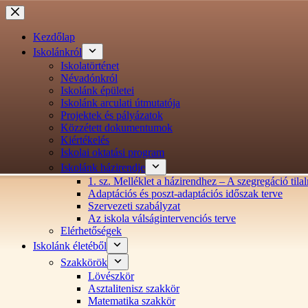
Ugrás
a
tartalomra
Kezdőlap
Iskolánkról
Iskolatörténet
Névadónkról
Iskolánk épületei
Iskolánk arculati útmutatója
Projektek és pályázatok
Közzétett dokumentumok
Kiértékelés
Iskolai oktatási program
Iskolánk házirendje
1. sz. Melléklet a házirendhez – A szegregáció ti
Adaptációs és poszt-adaptációs időszak terve
Szervezeti szabályzat
Az iskola válságintervenciós terve
Elérhetőségek
Iskolánk életéből
Szakkörök
Lövészkör
Asztalitenisz szakkör
Matematika szakkör