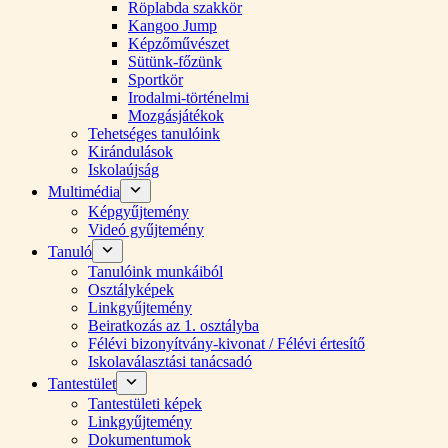
Röplabda szakkör
Kangoo Jump
Képzőművészet
Sütünk-főzünk
Sportkör
Irodalmi-történelmi
Mozgásjátékok
Tehetséges tanulóink
Kirándulások
Iskolaújság
Multimédia
Képgyűjtemény
Videó gyűjtemény
Tanuló
Tanulóink munkáiból
Osztályképek
Linkgyűjtemény
Beiratkozás az 1. osztályba
Félévi bizonyítvány-kivonat / Félévi értesítő
Iskolaválasztási tanácsadó
Tantestület
Tantestületi képek
Linkgyűjtemény
Dokumentumok