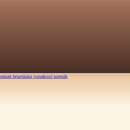
lalmának betartására vonatkozó normák