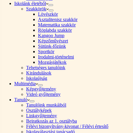
Iskolánk életéből
Szakkörök
Lövészkör
Asztalitenisz szakkör
Matematika szakkör
Röplabda szakkör
Kangoo Jump
Képzőművészet
Sütünk-főzünk
Sportkör
Irodalmi-történelmi
Mozgásjátékok
Tehetséges tanulóink
Kirándulások
Iskolaújság
Multimédia
Képgyűjtemény
Videó gyűjtemény
Tanuló
Tanulóink munkáiból
Osztályképek
Linkgyűjtemény
Beiratkozás az 1. osztályba
Félévi bizonyítvány-kivonat / Félévi értesítő
Iskolaválasztási tanácsadó