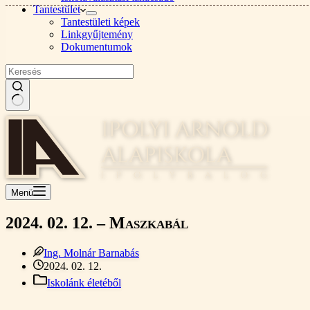
Tantestület
Tantestületi képek
Linkgyűjtemény
Dokumentumok
Nincs
találat
Menü
2024. 02. 12. – Maszkabál
Ing. Molnár Barnabás
2024. 02. 12.
Iskolánk életéből