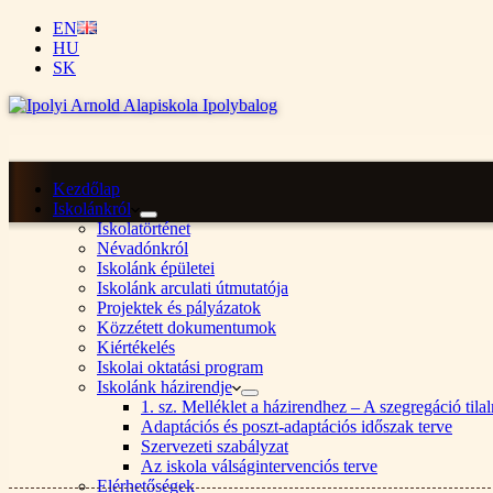
EN
HU
SK
Kezdőlap
Iskolánkról
Iskolatörténet
Névadónkról
Iskolánk épületei
Iskolánk arculati útmutatója
Projektek és pályázatok
Közzétett dokumentumok
Kiértékelés
Iskolai oktatási program
Iskolánk házirendje
1. sz. Melléklet a házirendhez – A szegregáció ti
Adaptációs és poszt-adaptációs időszak terve
Szervezeti szabályzat
Az iskola válságintervenciós terve
Elérhetőségek