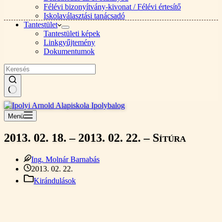
Félévi bizonyítvány-kivonat / Félévi értesítő
Iskolaválasztási tanácsadó
Tantestület
Tantestületi képek
Linkgyűjtemény
Dokumentumok
Nincs
találat
Menü
2013. 02. 18. – 2013. 02. 22. – Sítúra
Ing. Molnár Barnabás
2013. 02. 22.
Kirándulások