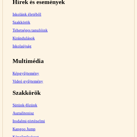
Hírek és események
Iskolánk életéből
Szakkörök
Tehetséges tanulóink
Kirándulások
Iskolaújság
Multimédia
Képgyűjtemény
Videó gyűjtemény
Szakkörök
Sütünk-főzünk
Asztalitenisz
Irodalmi-történelmi
Kangoo Jump
Képzőművészet