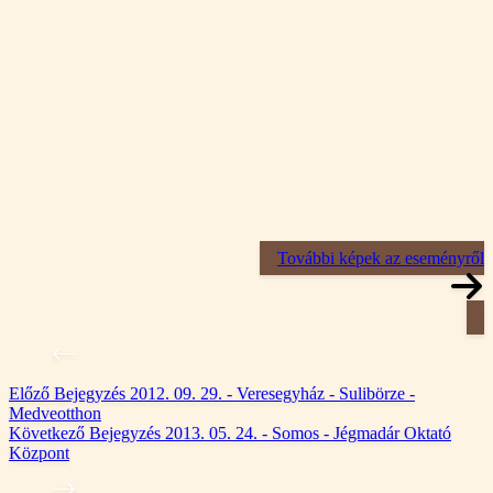
További képek az eseményről
Előző
Bejegyzés
2012. 09. 29. - Veresegyház - Sulibörze -
Medveotthon
Következő
Bejegyzés
2013. 05. 24. - Somos - Jégmadár Oktató
Központ