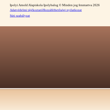
Ipolyi Arnold Alapiskola Ipolybalog © Minden jog fenntartva 2026
Adatvédelmi tájékoztató
Hozzáférhetőségi nyilatkozat
Süti szabályzat