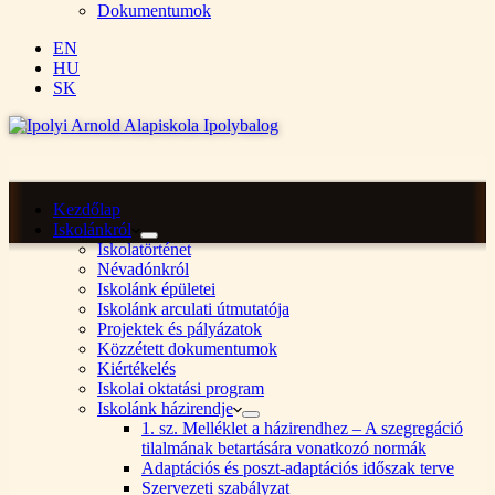
Dokumentumok
EN
HU
SK
Kezdőlap
Iskolánkról
Iskolatörténet
Névadónkról
Iskolánk épületei
Iskolánk arculati útmutatója
Projektek és pályázatok
Közzétett dokumentumok
Kiértékelés
Iskolai oktatási program
Iskolánk házirendje
1. sz. Melléklet a házirendhez – A szegregáció
tilalmának betartására vonatkozó normák
Adaptációs és poszt-adaptációs időszak terve
Szervezeti szabályzat