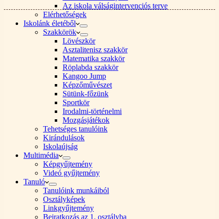
Az iskola válságintervenciós terve
Elérhetőségek
Iskolánk életéből
Szakkörök
Lövészkör
Asztalitenisz szakkör
Matematika szakkör
Röplabda szakkör
Kangoo Jump
Képzőművészet
Sütünk-főzünk
Sportkör
Irodalmi-történelmi
Mozgásjátékok
Tehetséges tanulóink
Kirándulások
Iskolaújság
Multimédia
Képgyűjtemény
Videó gyűjtemény
Tanuló
Tanulóink munkáiból
Osztályképek
Linkgyűjtemény
Beiratkozás az 1. osztályba