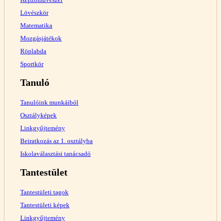
Lövészkör
Matematika
Mozgásjátékok
Röplabda
Sportkör
Tanuló
Tanulóink munkáiból
Osztályképek
Linkgyűjtemény
Beiratkozás az 1. osztályba
Iskolaválasztási tanácsadó
Tantestület
Tantestületi tagok
Tantestületi képek
Linkgyűjtemény