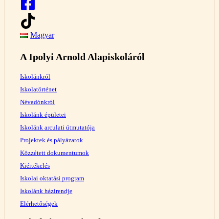
Magyar
A Ipolyi Arnold Alapiskoláról
Iskolánkról
Iskolatörténet
Névadónkról
Iskolánk épületei
Iskolánk arculati útmutatója
Projektek és pályázatok
Közzétett dokumentumok
Kiértékelés
Iskolai oktatási program
Iskolánk házirendje
Elérhetőségek