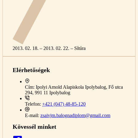
2013. 02. 18. – 2013. 02. 22. – Sítúra
Elérhetőségek
Cím:
Ipolyi Arnold Alapiskola Ipolybalog, Fő utca
294, 991 11 Ipolybalog
Telefon:
+421 (047) 48-85-120
E-mail:
zsaivjm.balognadiplom@gmail.com
Kövessél minket