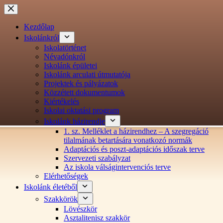
Ugrás
a
tartalomra
Kezdőlap
Iskolánkról
Iskolatörténet
Névadónkról
Iskolánk épületei
Iskolánk arculati útmutatója
Projektek és pályázatok
Közzétett dokumentumok
Kiértékelés
Iskolai oktatási program
Iskolánk házirendje
1. sz. Melléklet a házirendhez – A szegregáció
tilalmának betartására vonatkozó normák
Adaptációs és poszt-adaptációs időszak terve
Szervezeti szabályzat
Az iskola válságintervenciós terve
Elérhetőségek
Iskolánk életéből
Szakkörök
Lövészkör
Asztalitenisz szakkör