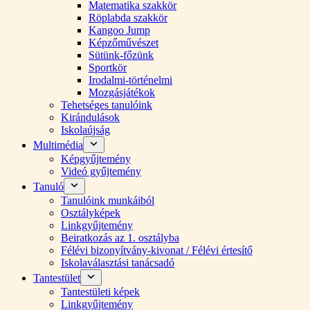
Matematika szakkör
Röplabda szakkör
Kangoo Jump
Képzőművészet
Sütünk-főzünk
Sportkör
Irodalmi-történelmi
Mozgásjátékok
Tehetséges tanulóink
Kirándulások
Iskolaújság
Multimédia
Képgyűjtemény
Videó gyűjtemény
Tanuló
Tanulóink munkáiból
Osztályképek
Linkgyűjtemény
Beiratkozás az 1. osztályba
Félévi bizonyítvány-kivonat / Félévi értesítő
Iskolaválasztási tanácsadó
Tantestület
Tantestületi képek
Linkgyűjtemény