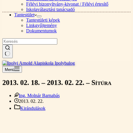
Félévi bizonyítvány-kivonat / Félévi értesítő
Iskolaválasztási tanácsadó
Tantestület
Tantestületi képek
Linkgyűjtemény
Dokumentumok
Nincs
találat
Menü
2013. 02. 18. – 2013. 02. 22. – Sítúra
Ing. Molnár Barnabás
2013. 02. 22.
Kirándulások