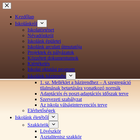
Ugrás
a
tartalomra
Kezdőlap
Iskolánkról
Iskolatörténet
Névadónkról
Iskolánk épületei
Iskolánk arculati útmutatója
Projektek és pályázatok
Közzétett dokumentumok
Kiértékelés
Iskolai oktatási program
Iskolánk házirendje
1. sz. Melléklet a házirendhez – A szegregáció
tilalmának betartására vonatkozó normák
Adaptációs és poszt-adaptációs időszak terve
Szervezeti szabályzat
Az iskola válságintervenciós terve
Elérhetőségek
Iskolánk életéből
Szakkörök
Lövészkör
Asztalitenisz szakkör