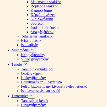
Matematika szakkör
Röplabda szakkör
Kangoo Jump
Képzőművészet
Sütünk-főzünk
Sportkör
Irodalmi-történelmi
Mozgásjátékok
Tehetséges tanulóink
Kirándulások
Iskolaújság
Multimédia
Képgyűjtemény
Videó gyűjtemény
Tanuló
Tanulóink munkáiból
Osztályképek
Linkgyűjtemény
Beiratkozás az 1. osztályba
Félévi bizonyítvány-kivonat / Félévi értesítő
Iskolaválasztási tanácsadó
Tantestület
Tantestületi képek
Linkgyűjtemény