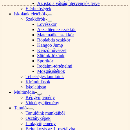
Az iskola válságintervenciós terve
Elérhetőségek
Iskolánk életéből
Szakkörök
Lövészkör
Asztalitenisz szakkör
Matematika szakkör
Röplabda szakkör
Kangoo Jump
Képzőművészet
Sütünk-főzünk
Sportkör
Irodalmi-történelmi
Mozgásjátékok
Tehetséges tanulóink
Kirándulások
Iskolaújság
Multimédia
Képgyűjtemény
Videó gyűjtemény
Tanuló
Tanulóink munkáiból
Osztályképek
Linkgyűjtemény
Beiratkozás az 1. osztályba