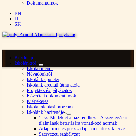
Dokumentumok
EN
HU
SK
Kezdőlap
Iskolánkról
Iskolatörténet
Névadónkról
Iskolánk épületei
Iskolánk arculati útmutatója
Projektek és pályázatok
Közzétett dokumentumok
Kiértékelés
Iskolai oktatási program
Iskolánk házirendje
1. sz. Melléklet a házirendhez – A szegregáció
tilalmának betartására vonatkozó normák
Adaptációs és poszt-adaptációs időszak terve
Szervezeti szabályzat