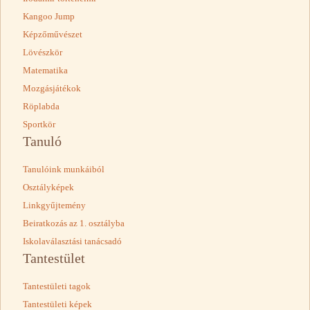
Kangoo Jump
Képzőművészet
Lövészkör
Matematika
Mozgásjátékok
Röplabda
Sportkör
Tanuló
Tanulóink munkáiból
Osztályképek
Linkgyűjtemény
Beiratkozás az 1. osztályba
Iskolaválasztási tanácsadó
Tantestület
Tantestületi tagok
Tantestületi képek