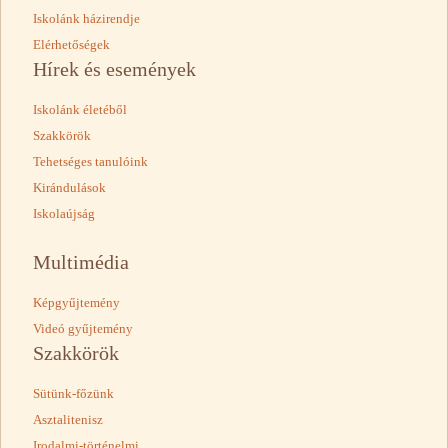
Iskolánk házirendje
Elérhetőségek
Hírek és események
Iskolánk életéből
Szakkörök
Tehetséges tanulóink
Kirándulások
Iskolaújság
Multimédia
Képgyűjtemény
Videó gyűjtemény
Szakkörök
Sütünk-főzünk
Asztalitenisz
Irodalmi-történelmi