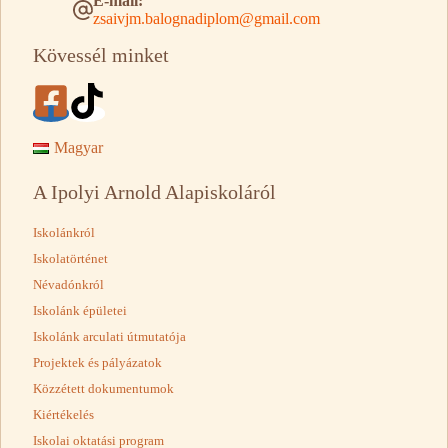
E-mail:
zsaivjm.balognadiplom@gmail.com
Kövessél minket
Magyar
A Ipolyi Arnold Alapiskoláról
Iskolánkról
Iskolatörténet
Névadónkról
Iskolánk épületei
Iskolánk arculati útmutatója
Projektek és pályázatok
Közzétett dokumentumok
Kiértékelés
Iskolai oktatási program