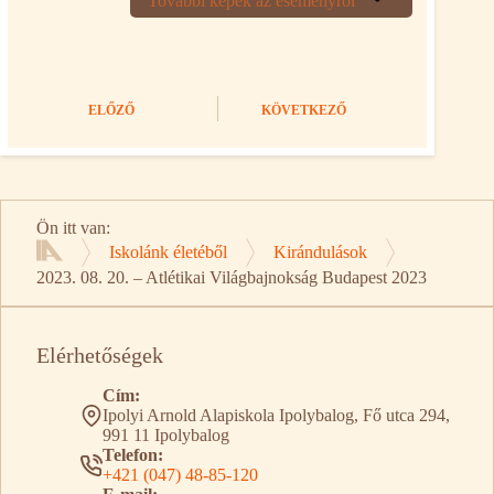
További képek az eseményről
ELŐZŐ
KÖVETKEZŐ
Ön itt van:
Iskolánk életéből
Kirándulások
Kezdőlap
2023. 08. 20. – Atlétikai Világbajnokság Budapest 2023
Elérhetőségek
Cím:
Ipolyi Arnold Alapiskola Ipolybalog, Fő utca 294,
991 11 Ipolybalog
Telefon:
+421 (047) 48-85-120