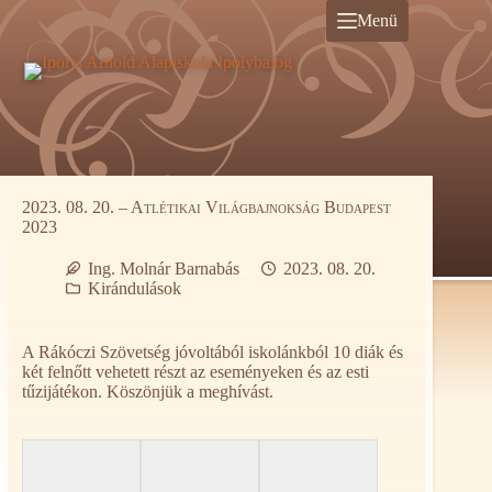
Ugrás
Menü
a
tartalomra
2023. 08. 20. – Atlétikai Világbajnokság Budapest
2023
Ing. Molnár Barnabás
2023. 08. 20.
Kirándulások
A Rákóczi Szövetség jóvoltából iskolánkból 10 diák és
két felnőtt vehetett részt az eseményeken és az esti
tűzijátékon. Köszönjük a meghívást.