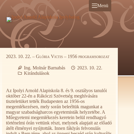
Ugrás
Menü
a
tartalomra
2023. 10. 22. – Glória Victis – 1956 programsorozat
Ing. Molnár Barnabás
2023. 10. 22.
Kirándulások
Az Ipolyi Arnold Alapiskola 8. és 9. osztályos tanulói
október 22-én a Rákóczi Szövetség meghívására
tiszteletüket tették Budapesten az 1956-os
megemlékezésen, mely során beleéltük magunkat a
magyar szabadságharcos egyetemisták helyzetébe. A
Műegyetemi megemlékezés keretein belül rendhagyó
történelmi órán vettünk részt, melynek alapjait az előadó
átélt élményei nyújtották. Innen fáklyás felvonulás
indult a Bem térre, ahol az ünnepi beszéd után kulturális