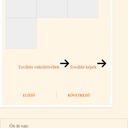
További videófelvéltek
További képek
ELŐZŐ
KÖVETKEZŐ
Ön itt van: