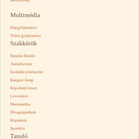
Multimédia
Képgyűjtemény
Videó gyűjtemény
Szakkörök
Sütünk-főzünk
Asztalitenisz
Irodalmi-történelmi
Kangoo Jump
Képzőművészet
Lövészkör
Matematika
Mozgásjátékok
Röplabda
Sportkör
Tanuló