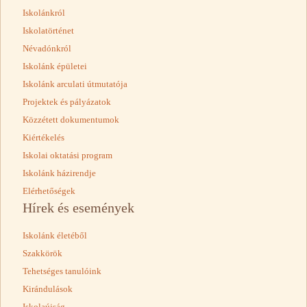
Iskolánkról
Iskolatörténet
Névadónkról
Iskolánk épületei
Iskolánk arculati útmutatója
Projektek és pályázatok
Közzétett dokumentumok
Kiértékelés
Iskolai oktatási program
Iskolánk házirendje
Elérhetőségek
Hírek és események
Iskolánk életéből
Szakkörök
Tehetséges tanulóink
Kirándulások
Iskolaújság