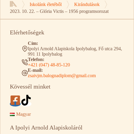
Iskolánk életéből
Kirándulások
Kezdőlap
2023. 10. 22. – Glória Victis – 1956 programsorozat
Elérhetőségek
Cím:
Ipolyi Arnold Alapiskola Ipolybalog, Fő utca 294,
991 11 Ipolybalog
Telefon:
+421 (047) 48-85-120
E-mail:
zsaivjm.balognadiplom@gmail.com
Kövessél minket
Magyar
A Ipolyi Arnold Alapiskoláról