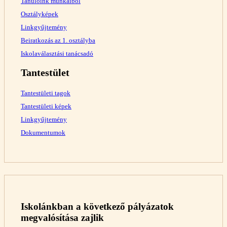
Tanulóink munkáiból
Osztályképek
Linkgyűjtemény
Beiratkozás az 1. osztályba
Iskolaválasztási tanácsadó
Tantestület
Tantestületi tagok
Tantestületi képek
Linkgyűjtemény
Dokumentumok
Iskolánkban a következő pályázatok
megvalósítása zajlik