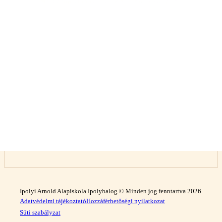
Ipolyi Arnold Alapiskola Ipolybalog © Minden jog fenntartva 2026
Adatvédelmi tájékoztató
Hozzáférhetőségi nyilatkozat
Süti szabályzat