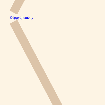
Képgyűjtemény