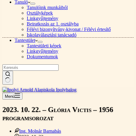
Tanuló
Tanulóink munkáiból
Osztályképek
Linkgyűjtemény
Beiratkozás az 1. osztályba
Félévi bizonyítvány-kivonat / Félévi értesítő
Iskolaválasztási tanácsadó
Tantestület
Tantestületi képek
Linkgyűjtemény
Dokumentumok
Nincs
találat
Menü
2023. 10. 22. – Glória Victis – 1956
programsorozat
Ing. Molnár Barnabás