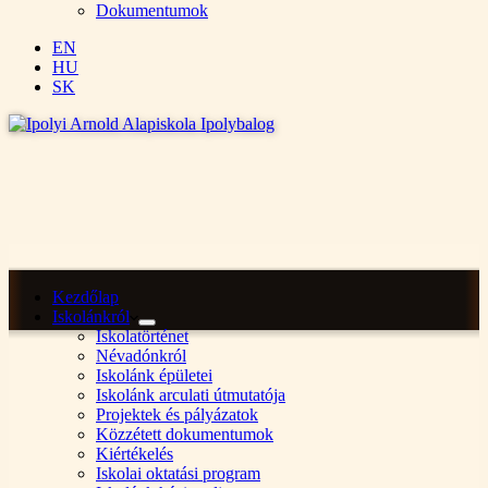
Dokumentumok
EN
HU
SK
Kezdőlap
Iskolánkról
Iskolatörténet
Névadónkról
Iskolánk épületei
Iskolánk arculati útmutatója
Projektek és pályázatok
Közzétett dokumentumok
Kiértékelés
Iskolai oktatási program