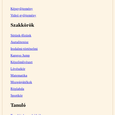
Képgyűjtemény
Videó gyűjtemény
Szakkörök
Sütünk-főzünk
Asztalitenisz
Irodalmi-történelmi
Kangoo Jump
Képzőművészet
Lövészkör
Matematika
Mozgásjátékok
Röplabda
Sportkör
Tanuló