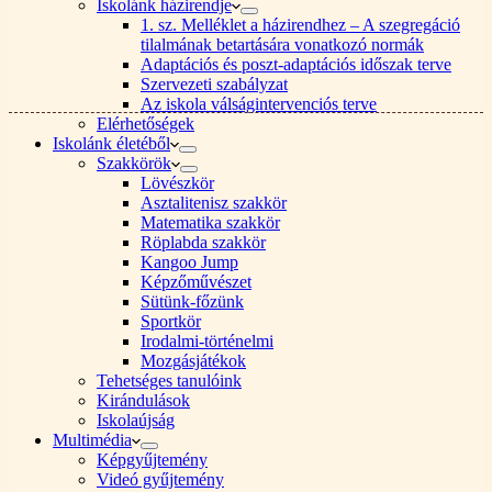
Iskolánk házirendje
1. sz. Melléklet a házirendhez – A szegregáció
tilalmának betartására vonatkozó normák
Adaptációs és poszt-adaptációs időszak terve
Szervezeti szabályzat
Az iskola válságintervenciós terve
Elérhetőségek
Iskolánk életéből
Szakkörök
Lövészkör
Asztalitenisz szakkör
Matematika szakkör
Röplabda szakkör
Kangoo Jump
Képzőművészet
Sütünk-főzünk
Sportkör
Irodalmi-történelmi
Mozgásjátékok
Tehetséges tanulóink
Kirándulások
Iskolaújság
Multimédia
Képgyűjtemény
Videó gyűjtemény