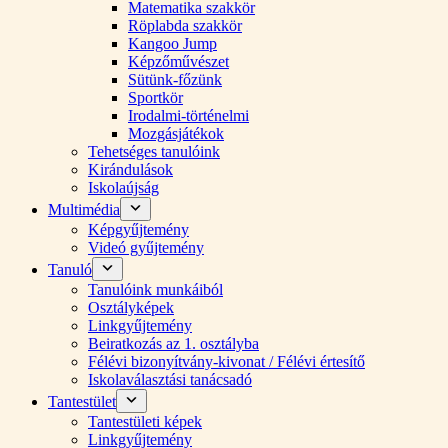
Matematika szakkör
Röplabda szakkör
Kangoo Jump
Képzőművészet
Sütünk-főzünk
Sportkör
Irodalmi-történelmi
Mozgásjátékok
Tehetséges tanulóink
Kirándulások
Iskolaújság
Multimédia
Képgyűjtemény
Videó gyűjtemény
Tanuló
Tanulóink munkáiból
Osztályképek
Linkgyűjtemény
Beiratkozás az 1. osztályba
Félévi bizonyítvány-kivonat / Félévi értesítő
Iskolaválasztási tanácsadó
Tantestület
Tantestületi képek
Linkgyűjtemény