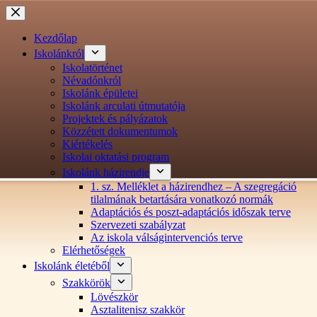
Ugrás
a
tartalomra
Kezdőlap
Iskolánkról
Iskolatörténet
Névadónkról
Iskolánk épületei
Iskolánk arculati útmutatója
Projektek és pályázatok
Közzétett dokumentumok
Kiértékelés
Iskolai oktatási program
Iskolánk házirendje
1. sz. Melléklet a házirendhez – A szegregáció
tilalmának betartására vonatkozó normák
Adaptációs és poszt-adaptációs időszak terve
Szervezeti szabályzat
Az iskola válságintervenciós terve
Elérhetőségek
Iskolánk életéből
Szakkörök
Lövészkör
Asztalitenisz szakkör