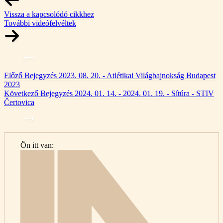
Vissza a kapcsolódó cikkhez
További videófelvéltek
Előző
Bejegyzés
2023. 08. 20. - Atlétikai Világbajnokság Budapest
2023
Következő
Bejegyzés
2024. 01. 14. - 2024. 01. 19. - Sítúra - STIV
Čertovica
Ön itt van:
Kezdő