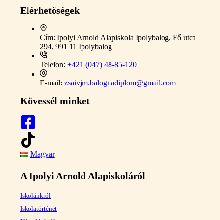
Elérhetőségek
Cím:
Ipolyi Arnold Alapiskola Ipolybalog, Fő utca
294, 991 11 Ipolybalog
Telefon:
+421 (047) 48-85-120
E-mail:
zsaivjm.balognadiplom@gmail.com
Kövessél minket
Magyar
A Ipolyi Arnold Alapiskoláról
Iskolánkról
Iskolatörténet