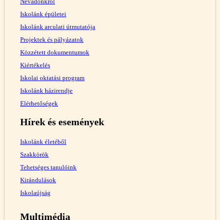
Névadónkról
Iskolánk épületei
Iskolánk arculati útmutatója
Projektek és pályázatok
Közzétett dokumentumok
Kiértékelés
Iskolai oktatási program
Iskolánk házirendje
Elérhetőségek
Hírek és események
Iskolánk életéből
Szakkörök
Tehetséges tanulóink
Kirándulások
Iskolaújság
Multimédia