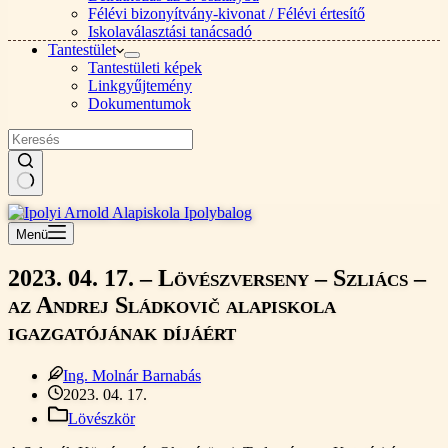
Félévi bizonyítvány-kivonat / Félévi értesítő
Iskolaválasztási tanácsadó
Tantestület
Tantestületi képek
Linkgyűjtemény
Dokumentumok
Nincs
találat
Menü
2023. 04. 17. – Lövészverseny – Szliács –
az Andrej Sládkovič alapiskola
igazgatójának díjáért
Ing. Molnár Barnabás
2023. 04. 17.
Lövészkör