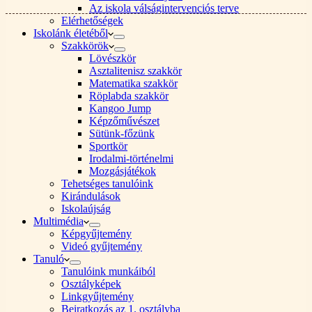
Az iskola válságintervenciós terve
Elérhetőségek
Iskolánk életéből
Szakkörök
Lövészkör
Asztalitenisz szakkör
Matematika szakkör
Röplabda szakkör
Kangoo Jump
Képzőművészet
Sütünk-főzünk
Sportkör
Irodalmi-történelmi
Mozgásjátékok
Tehetséges tanulóink
Kirándulások
Iskolaújság
Multimédia
Képgyűjtemény
Videó gyűjtemény
Tanuló
Tanulóink munkáiból
Osztályképek
Linkgyűjtemény
Beiratkozás az 1. osztályba