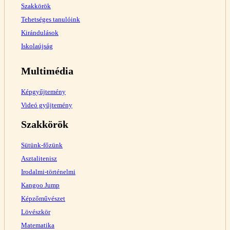
Szakkörök
Tehetséges tanulóink
Kirándulások
Iskolaújság
Multimédia
Képgyűjtemény
Videó gyűjtemény
Szakkörök
Sütünk-főzünk
Asztalitenisz
Irodalmi-történelmi
Kangoo Jump
Képzőművészet
Lövészkör
Matematika