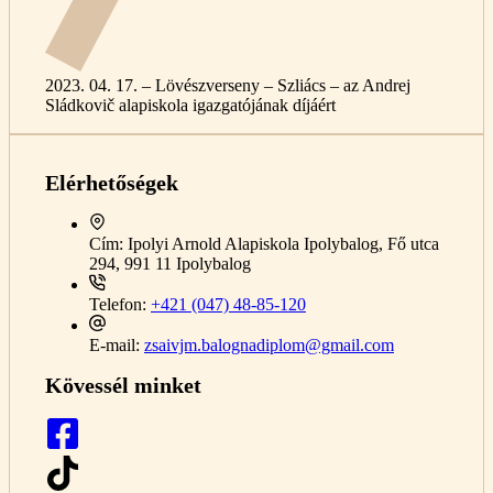
2023. 04. 17. – Lövészverseny – Szliács – az Andrej
Sládkovič alapiskola igazgatójának díjáért
Elérhetőségek
Cím:
Ipolyi Arnold Alapiskola Ipolybalog, Fő utca
294, 991 11 Ipolybalog
Telefon:
+421 (047) 48-85-120
E-mail:
zsaivjm.balognadiplom@gmail.com
Kövessél minket