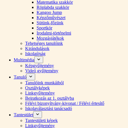
Matematika szakkör
Röplabda szakkör
Kangoo Jump
Képzőművészet
Sütünk-főzünk
Sportkör
Irodalmi-történelmi
Mozgásjátékok
Tehetséges tanulóink
Kirándulások
Iskolaújság
Multimédia
Képgyűjtemény
Videó gyűjtemény
Tanuló
Tanulóink munkáiból
Osztályképek
Linkgyűjtemény
Beiratkozás az 1. osztályba
Félévi bizonyítvány-kivonat / Félévi értesítő
Iskolaválasztási tanácsadó
Tantestület
Tantestületi képek
Linkgyűjtemény