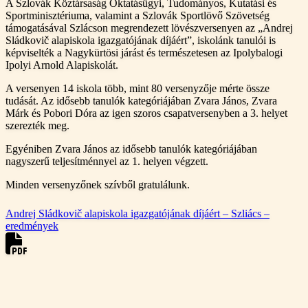
A Szlovák Köztársaság Oktatásügyi, Tudományos, Kutatási és
Sportminisztériuma, valamint a Szlovák Sportlövő Szövetség
támogatásával Szlácson megrendezett lövészversenyen az „Andrej
Sládkovič alapiskola igazgatójának díjáért”, iskolánk tanulói is
képviselték a Nagykürtösi járást és természetesen az Ipolybalogi
Ipolyi Arnold Alapiskolát.
A versenyen 14 iskola több, mint 80 versenyzője mérte össze
tudását. Az idősebb tanulók kategóriájában Zvara János, Zvara
Márk és Pobori Dóra az igen szoros csapatversenyben a 3. helyet
szerezték meg.
Egyéniben Zvara János az idősebb tanulók kategóriájában
nagyszerű teljesítménnyel az 1. helyen végzett.
Minden versenyzőnek szívből gratulálunk.
Andrej Sládkovič alapiskola igazgatójának díjáért – Szliács –
eredmények