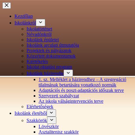
Ugrás
a
tartalomra
Kezdőlap
Iskolánkról
Iskolatörténet
Névadónkról
Iskolánk épületei
Iskolánk arculati útmutatója
Projektek és pályázatok
Közzétett dokumentumok
Kiértékelés
Iskolai oktatási program
Iskolánk házirendje
1. sz. Melléklet a házirendhez – A szegregáció
tilalmának betartására vonatkozó normák
Adaptációs és poszt-adaptációs időszak terve
Szervezeti szabályzat
Az iskola válságintervenciós terve
Elérhetőségek
Iskolánk életéből
Szakkörök
Lövészkör
Asztalitenisz szakkör