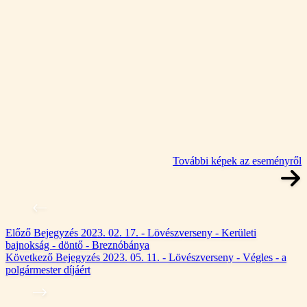
További képek az eseményről
Előző
Bejegyzés
2023. 02. 17. - Lövészverseny - Kerületi
bajnokság - döntő - Breznóbánya
Következő
Bejegyzés
2023. 05. 11. - Lövészverseny - Végles - a
polgármester díjáért