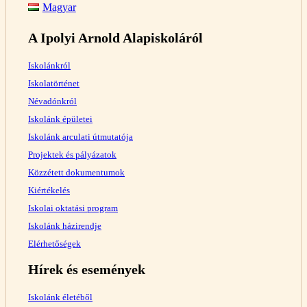
Magyar
A Ipolyi Arnold Alapiskoláról
Iskolánkról
Iskolatörténet
Névadónkról
Iskolánk épületei
Iskolánk arculati útmutatója
Projektek és pályázatok
Közzétett dokumentumok
Kiértékelés
Iskolai oktatási program
Iskolánk házirendje
Elérhetőségek
Hírek és események
Iskolánk életéből