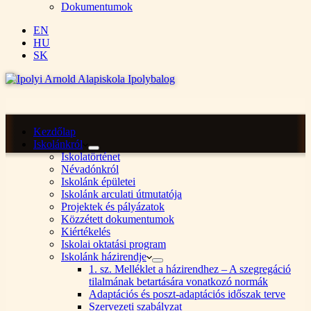
Dokumentumok
EN
HU
SK
Kezdőlap
Iskolánkról
Iskolatörténet
Névadónkról
Iskolánk épületei
Iskolánk arculati útmutatója
Projektek és pályázatok
Közzétett dokumentumok
Kiértékelés
Iskolai oktatási program
Iskolánk házirendje
1. sz. Melléklet a házirendhez – A szegregáció
tilalmának betartására vonatkozó normák
Adaptációs és poszt-adaptációs időszak terve
Szervezeti szabályzat