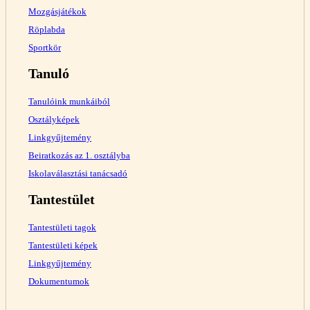
Mozgásjátékok
Röplabda
Sportkör
Tanuló
Tanulóink munkáiból
Osztályképek
Linkgyűjtemény
Beiratkozás az 1. osztályba
Iskolaválasztási tanácsadó
Tantestület
Tantestületi tagok
Tantestületi képek
Linkgyűjtemény
Dokumentumok