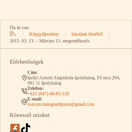
Ön itt van:
Képgyűjtemény
Iskolánk életéből
Kezdőlap
2015. 03. 13. – Március 15. megemlékezés
Elérhetőségek
Cím:
Ipolyi Arnold Alapiskola Ipolybalog, Fő utca 294,
991 11 Ipolybalog
Telefon:
+421 (047) 48-85-120
E-mail:
zsaivjm.balognadiplom@gmail.com
Kövessél minket