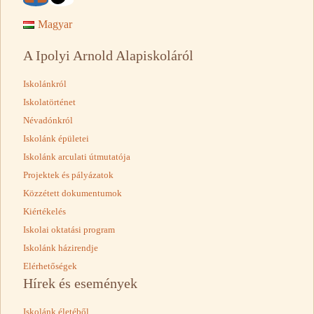
Magyar
A Ipolyi Arnold Alapiskoláról
Iskolánkról
Iskolatörténet
Névadónkról
Iskolánk épületei
Iskolánk arculati útmutatója
Projektek és pályázatok
Közzétett dokumentumok
Kiértékelés
Iskolai oktatási program
Iskolánk házirendje
Elérhetőségek
Hírek és események
Iskolánk életéből