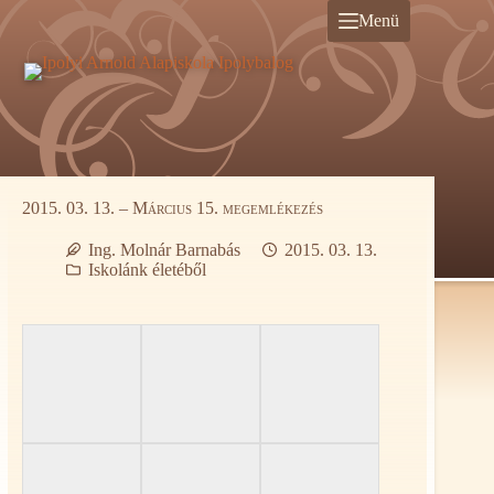
Ugrás
Menü
a
tartalomra
2015. 03. 13. – Március 15. megemlékezés
Ing. Molnár Barnabás
2015. 03. 13.
Iskolánk életéből