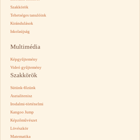
Szakkörök
Tehetséges tanulóink
Kirándulások
Iskolaújság
Multimédia
Képgyűjtemény
Videó gyűjtemény
Szakkörök
Sütünk-főzünk
Asztalitenisz
Irodalmi-történelmi
Kangoo Jump
Képzőművészet
Lövészkör
Matematika