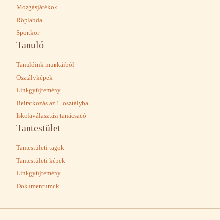
Mozgásjátékok
Röplabda
Sportkör
Tanuló
Tanulóink munkáiból
Osztályképek
Linkgyűjtemény
Beiratkozás az 1. osztályba
Iskolaválasztási tanácsadó
Tantestület
Tantestületi tagok
Tantestületi képek
Linkgyűjtemény
Dokumentumok