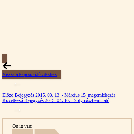
Vissza a kapcsolódó cikkhez
Előző
Bejegyzés
2015. 03. 13. - Március 15. megemlékezés
Következő
Bejegyzés
2015. 04. 10. - Solymászbemutató
Ön itt van:
Kezdő