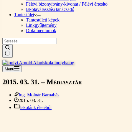
Félévi bizonyítvány-kivonat / Félévi értesítő
Iskolaválasztási tanácsadó
Tantestület
Tantestületi képek
Linkgyűjtemény
Dokumentumok
Nincs
találat
Menü
2015. 03. 31. – Médiasztár
Ing. Molnár Barnabás
2015. 03. 31.
Iskolánk életéből