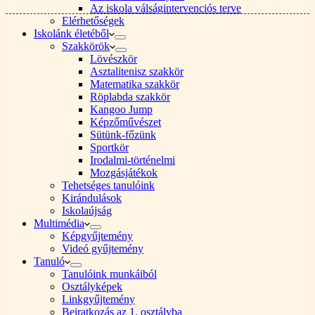
Az iskola válságintervenciós terve
Elérhetőségek
Iskolánk életéből
Szakkörök
Lövészkör
Asztalitenisz szakkör
Matematika szakkör
Röplabda szakkör
Kangoo Jump
Képzőművészet
Sütünk-főzünk
Sportkör
Irodalmi-történelmi
Mozgásjátékok
Tehetséges tanulóink
Kirándulások
Iskolaújság
Multimédia
Képgyűjtemény
Videó gyűjtemény
Tanuló
Tanulóink munkáiból
Osztályképek
Linkgyűjtemény
Beiratkozás az 1. osztályba