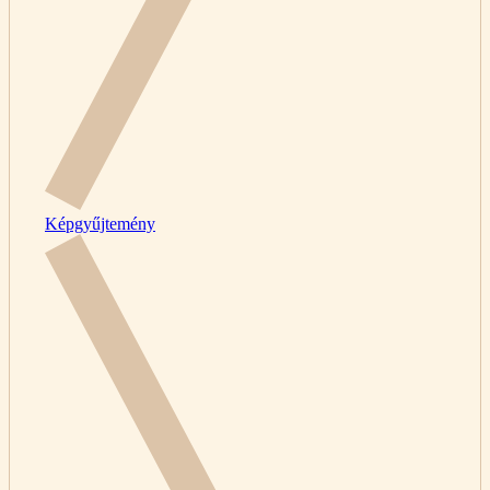
Képgyűjtemény