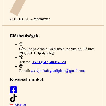
2015. 03. 31. – Médiasztár
Elérhetőségek
Cím:
Ipolyi Arnold Alapiskola Ipolybalog, Fő utca
294, 991 11 Ipolybalog
Telefon:
+421 (047) 48-85-120
E-mail:
zsaivjm.balognadiplom@gmail.com
Kövessél minket
Magyar