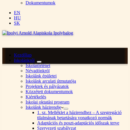
Dokumentumok
EN
HU
SK
Kezdőlap
Iskolánkról
Iskolatörténet
Névadónkról
Iskolánk épületei
Iskolánk arculati útmutatója
Projektek és pályázatok
Közzétett dokumentumok
Kiértékelés
Iskolai oktatási program
Iskolánk házirendje
1. sz. Melléklet a házirendhez – A szegregáció
tilalmának betartására vonatkozó normák
Adaptációs és poszt-adaptációs időszak terve
Szervezeti szabályzat