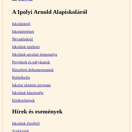
A Ipolyi Arnold Alapiskoláról
Iskolánkról
Iskolatörténet
Névadónkról
Iskolánk épületei
Iskolánk arculati útmutatója
Projektek és pályázatok
Közzétett dokumentumok
Kiértékelés
Iskolai oktatási program
Iskolánk házirendje
Elérhetőségek
Hírek és események
Iskolánk életéből
Szakkörök