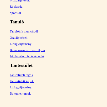
Mozgásjátékok
Röplabda
Sportkör
Tanuló
Tanulóink munkáiból
Osztályképek
Linkgyűjtemény
Beiratkozás az 1. osztályba
Iskolaválasztási tanácsadó
Tantestület
Tantestületi tagok
Tantestületi képek
Linkgyűjtemény
Dokumentumok