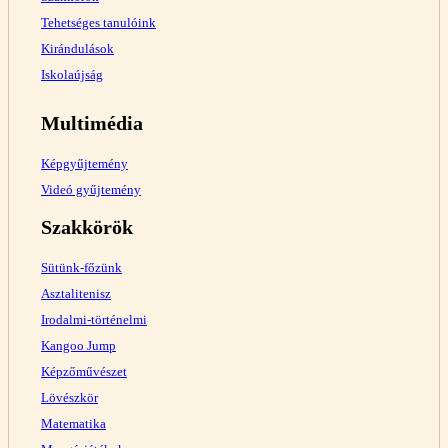
Tehetséges tanulóink
Kirándulások
Iskolaújság
Multimédia
Képgyűjtemény
Videó gyűjtemény
Szakkörök
Sütünk-főzünk
Asztalitenisz
Irodalmi-történelmi
Kangoo Jump
Képzőművészet
Lövészkör
Matematika