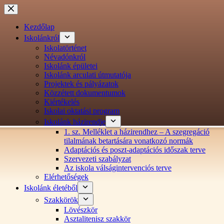
Ugrás
a
tartalomra
Kezdőlap
Iskolánkról
Iskolatörténet
Névadónkról
Iskolánk épületei
Iskolánk arculati útmutatója
Projektek és pályázatok
Közzétett dokumentumok
Kiértékelés
Iskolai oktatási program
Iskolánk házirendje
1. sz. Melléklet a házirendhez – A szegregáció
tilalmának betartására vonatkozó normák
Adaptációs és poszt-adaptációs időszak terve
Szervezeti szabályzat
Az iskola válságintervenciós terve
Elérhetőségek
Iskolánk életéből
Szakkörök
Lövészkör
Asztalitenisz szakkör