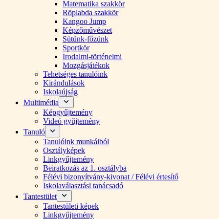
Matematika szakkör
Röplabda szakkör
Kangoo Jump
Képzőművészet
Sütünk-főzünk
Sportkör
Irodalmi-történelmi
Mozgásjátékok
Tehetséges tanulóink
Kirándulások
Iskolaújság
Multimédia
Képgyűjtemény
Videó gyűjtemény
Tanuló
Tanulóink munkáiból
Osztályképek
Linkgyűjtemény
Beiratkozás az 1. osztályba
Félévi bizonyítvány-kivonat / Félévi értesítő
Iskolaválasztási tanácsadó
Tantestület
Tantestületi képek
Linkgyűjtemény