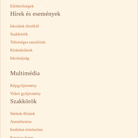
Elérhetőségek
Hírek és események
Iskolánk életéből
Szakkörök
Tehetséges tanulóink
Kirándulások
Iskolaújság
Multimédia
Képgyűjtemény
Videó gyűjtemény
Szakkörök
Sütünk-főzünk
Asztalitenisz
Irodalmi-történelmi
Kangoo Jump