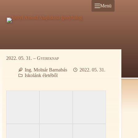
Ugrás
Menü
a
tartalomra
2022. 05. 31. – Gyereknap
Ing. Molnár Barnabás
2022. 05. 31.
Iskolánk életéből