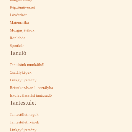
Képzőművészet
Lövészkör
Matematika
Mozgásjátékok
Röplabda
Sportkör
Tanuló
Tanulóink munkáiból
Osztályképek
Linkgyűjtemény
Beiratkozás az 1. osztályba
Iskolaválasztási tanácsadó
Tantestület
Tantestületi tagok
Tantestületi képek
Linkgyűjtemény