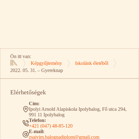
Ön itt van:
Képgyűjtemény
Iskolánk életéből
Kezdőlap
2022. 05. 31. – Gyereknap
Elérhetőségek
Cím:
Ipolyi Arnold Alapiskola Ipolybalog, Fő utca 294,
991 11 Ipolybalog
Telefon:
+421 (047) 48-85-120
E-mail:
zsaivjm.balognadiplom@gmail.com