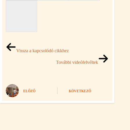
Vissza a kapcsolódó cikkhez
További videófelvéltek
ELŐZŐ
KÖVETKEZŐ