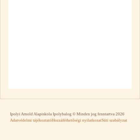
Ipolyi Arnold Alapiskola Ipolybalog © Minden jog fenntartva 2026
Adatvédelmi tájékoztató
Hozzáférhetőségi nyilatkozat
Süti szabályzat