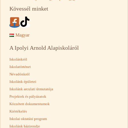
Kövessél minket
Magyar
A Ipolyi Arnold Alapiskoláról
Iskolánkról
Iskolatörténet
Névadónkról
Iskolánk épületei
Iskolánk arculati útmutatója
Projektek és pályázatok
Közzétett dokumentumok
Kiértékelés
Iskolai oktatási program
Iskolánk házirendje