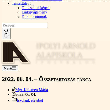
Tantestület
Tantestületi képek
Linkgyűjtemény
Dokumentumok
Nincs
találat
Menü
2022. 06. 04. – Összetartozás tánca
Mgr. Kelemen Mária
2022. 06. 04.
Iskolánk életéből