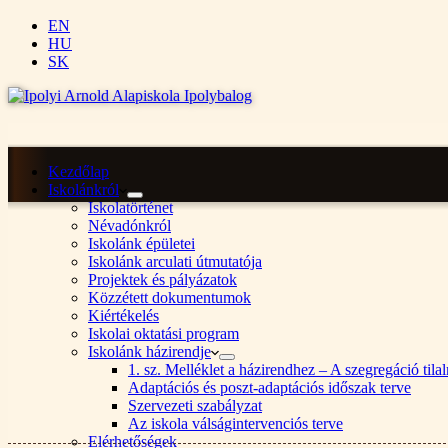
EN
HU
SK
Kezdőlap
Iskolánkról
Iskolatörténet
Névadónkról
Iskolánk épületei
Iskolánk arculati útmutatója
Projektek és pályázatok
Közzétett dokumentumok
Kiértékelés
Iskolai oktatási program
Iskolánk házirendje
1. sz. Melléklet a házirendhez – A szegregáció ti
Adaptációs és poszt-adaptációs időszak terve
Szervezeti szabályzat
Az iskola válságintervenciós terve
Elérhetőségek