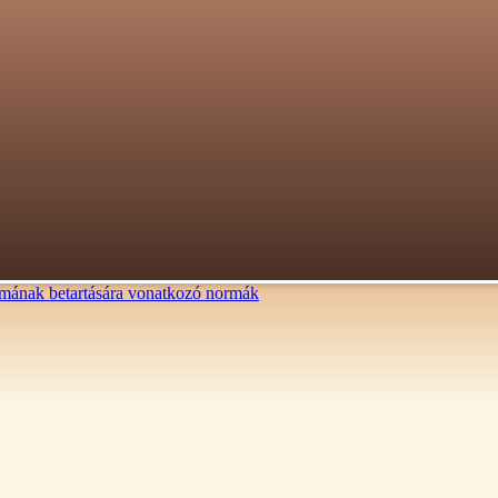
lalmának betartására vonatkozó normák