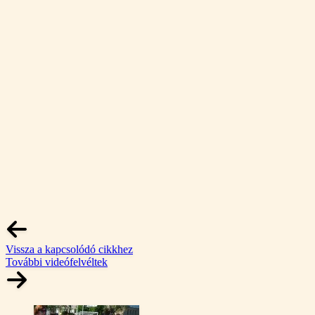
Vissza a kapcsolódó cikkhez
További videófelvéltek