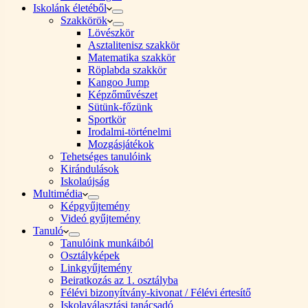
Iskolánk életéből
Szakkörök
Lövészkör
Asztalitenisz szakkör
Matematika szakkör
Röplabda szakkör
Kangoo Jump
Képzőművészet
Sütünk-főzünk
Sportkör
Irodalmi-történelmi
Mozgásjátékok
Tehetséges tanulóink
Kirándulások
Iskolaújság
Multimédia
Képgyűjtemény
Videó gyűjtemény
Tanuló
Tanulóink munkáiból
Osztályképek
Linkgyűjtemény
Beiratkozás az 1. osztályba
Félévi bizonyítvány-kivonat / Félévi értesítő
Iskolaválasztási tanácsadó