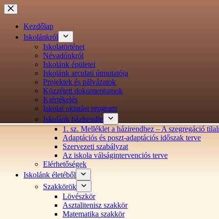
Ugrás
a
tartalomra
Kezdőlap
Iskolánkról
Iskolatörténet
Névadónkról
Iskolánk épületei
Iskolánk arculati útmutatója
Projektek és pályázatok
Közzétett dokumentumok
Kiértékelés
Iskolai oktatási program
Iskolánk házirendje
1. sz. Melléklet a házirendhez – A szegregáció ti
Adaptációs és poszt-adaptációs időszak terve
Szervezeti szabályzat
Az iskola válságintervenciós terve
Elérhetőségek
Iskolánk életéből
Szakkörök
Lövészkör
Asztalitenisz szakkör
Matematika szakkör