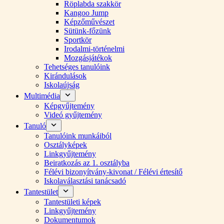
Röplabda szakkör
Kangoo Jump
Képzőművészet
Sütünk-főzünk
Sportkör
Irodalmi-történelmi
Mozgásjátékok
Tehetséges tanulóink
Kirándulások
Iskolaújság
Multimédia
Képgyűjtemény
Videó gyűjtemény
Tanuló
Tanulóink munkáiból
Osztályképek
Linkgyűjtemény
Beiratkozás az 1. osztályba
Félévi bizonyítvány-kivonat / Félévi értesítő
Iskolaválasztási tanácsadó
Tantestület
Tantestületi képek
Linkgyűjtemény
Dokumentumok