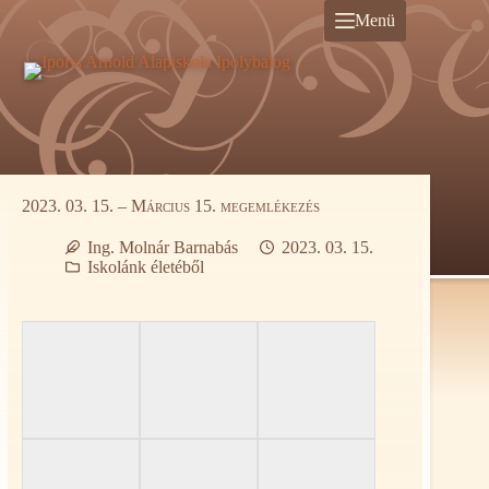
Ugrás
Menü
a
tartalomra
2023. 03. 15. – Március 15. megemlékezés
Ing. Molnár Barnabás
2023. 03. 15.
Iskolánk életéből