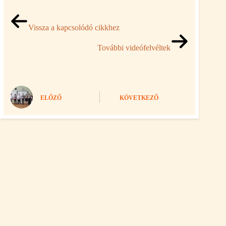
Vissza a kapcsolódó cikkhez
További videófelvéltek
ELŐZŐ
KÖVETKEZŐ