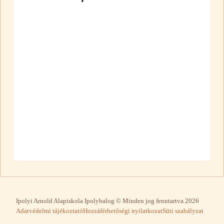
Ipolyi Arnold Alapiskola Ipolybalog © Minden jog fenntartva 2026
Adatvédelmi tájékoztató
Hozzáférhetőségi nyilatkozat
Süti szabályzat