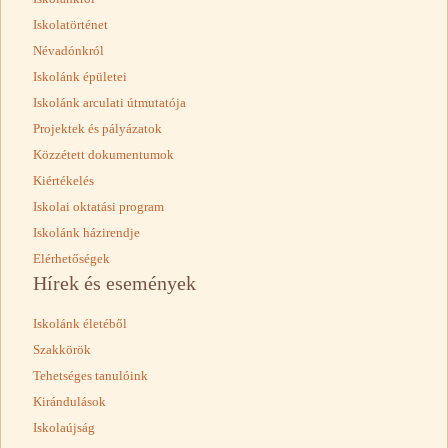
Iskolatörténet
Névadónkról
Iskolánk épületei
Iskolánk arculati útmutatója
Projektek és pályázatok
Közzétett dokumentumok
Kiértékelés
Iskolai oktatási program
Iskolánk házirendje
Elérhetőségek
Hírek és események
Iskolánk életéből
Szakkörök
Tehetséges tanulóink
Kirándulások
Iskolaújság