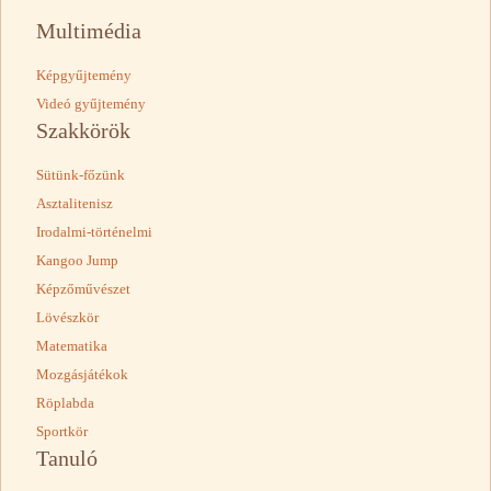
Multimédia
Képgyűjtemény
Videó gyűjtemény
Szakkörök
Sütünk-főzünk
Asztalitenisz
Irodalmi-történelmi
Kangoo Jump
Képzőművészet
Lövészkör
Matematika
Mozgásjátékok
Röplabda
Sportkör
Tanuló