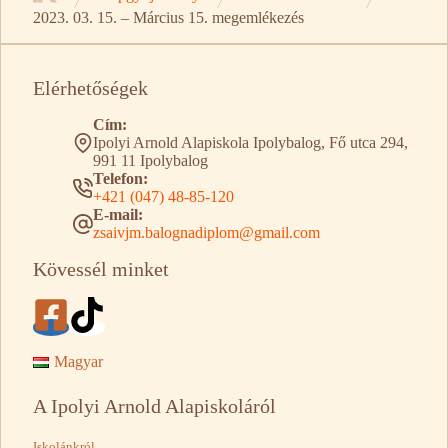
Kezdőlap
2023. 03. 15. – Március 15. megemlékezés
Elérhetőségek
Cím:
Ipolyi Arnold Alapiskola Ipolybalog, Fő utca 294,
991 11 Ipolybalog
Telefon:
+421 (047) 48-85-120
E-mail:
zsaivjm.balognadiplom@gmail.com
Kövessél minket
Magyar
A Ipolyi Arnold Alapiskoláról
Iskolánkról