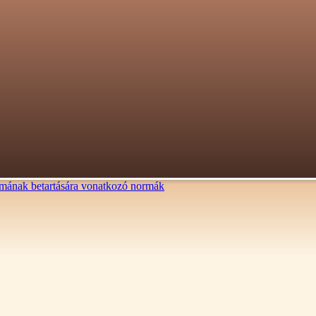
lalmának betartására vonatkozó normák