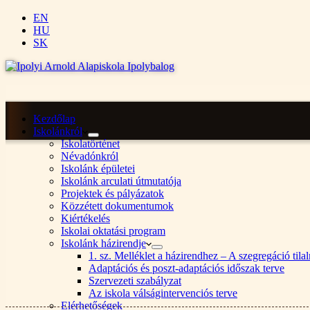
EN
HU
SK
Kezdőlap
Iskolánkról
Iskolatörténet
Névadónkról
Iskolánk épületei
Iskolánk arculati útmutatója
Projektek és pályázatok
Közzétett dokumentumok
Kiértékelés
Iskolai oktatási program
Iskolánk házirendje
1. sz. Melléklet a házirendhez – A szegregáció ti
Adaptációs és poszt-adaptációs időszak terve
Szervezeti szabályzat
Az iskola válságintervenciós terve
Elérhetőségek