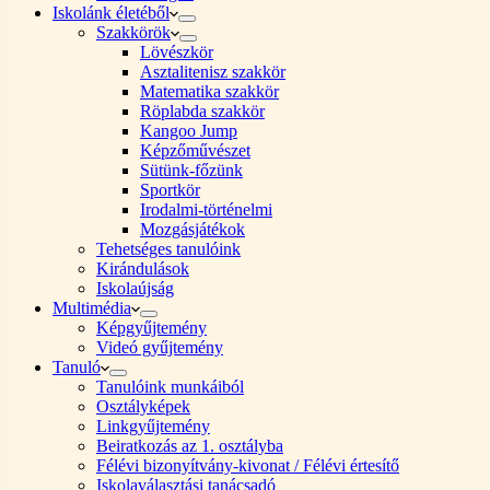
Iskolánk életéből
Szakkörök
Lövészkör
Asztalitenisz szakkör
Matematika szakkör
Röplabda szakkör
Kangoo Jump
Képzőművészet
Sütünk-főzünk
Sportkör
Irodalmi-történelmi
Mozgásjátékok
Tehetséges tanulóink
Kirándulások
Iskolaújság
Multimédia
Képgyűjtemény
Videó gyűjtemény
Tanuló
Tanulóink munkáiból
Osztályképek
Linkgyűjtemény
Beiratkozás az 1. osztályba
Félévi bizonyítvány-kivonat / Félévi értesítő
Iskolaválasztási tanácsadó