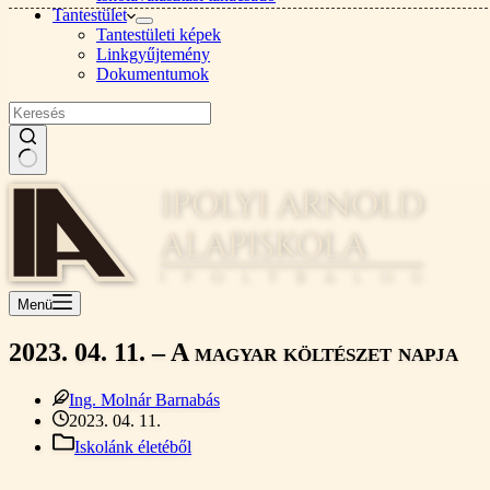
Tantestület
Tantestületi képek
Linkgyűjtemény
Dokumentumok
Nincs
találat
Menü
2023. 04. 11. – A magyar költészet napja
Ing. Molnár Barnabás
2023. 04. 11.
Iskolánk életéből