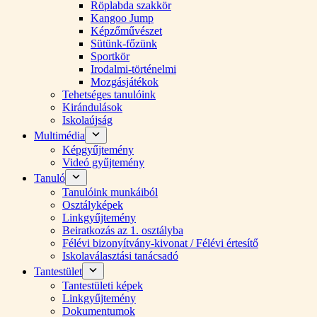
Röplabda szakkör
Kangoo Jump
Képzőművészet
Sütünk-főzünk
Sportkör
Irodalmi-történelmi
Mozgásjátékok
Tehetséges tanulóink
Kirándulások
Iskolaújság
Multimédia
Képgyűjtemény
Videó gyűjtemény
Tanuló
Tanulóink munkáiból
Osztályképek
Linkgyűjtemény
Beiratkozás az 1. osztályba
Félévi bizonyítvány-kivonat / Félévi értesítő
Iskolaválasztási tanácsadó
Tantestület
Tantestületi képek
Linkgyűjtemény
Dokumentumok