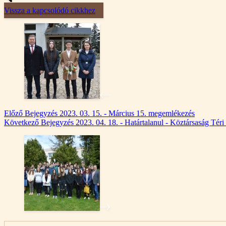
Vissza a kapcsolódó cikkhez
Előző
Bejegyzés
2023. 03. 15. - Március 15. megemlékezés
Következő
Bejegyzés
2023. 04. 18. - Határtalanul - Köztársaság Téri