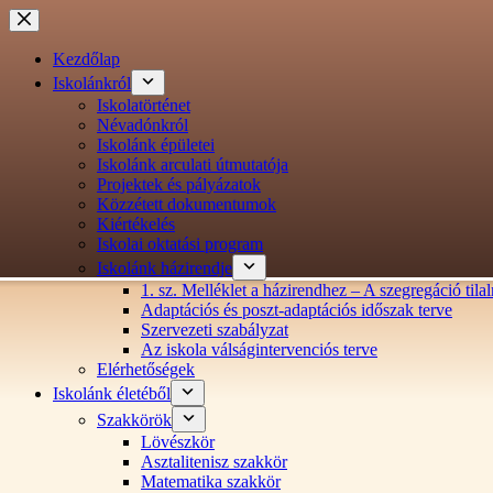
Ugrás
a
tartalomra
Kezdőlap
Iskolánkról
Iskolatörténet
Névadónkról
Iskolánk épületei
Iskolánk arculati útmutatója
Projektek és pályázatok
Közzétett dokumentumok
Kiértékelés
Iskolai oktatási program
Iskolánk házirendje
1. sz. Melléklet a házirendhez – A szegregáció ti
Adaptációs és poszt-adaptációs időszak terve
Szervezeti szabályzat
Az iskola válságintervenciós terve
Elérhetőségek
Iskolánk életéből
Szakkörök
Lövészkör
Asztalitenisz szakkör
Matematika szakkör