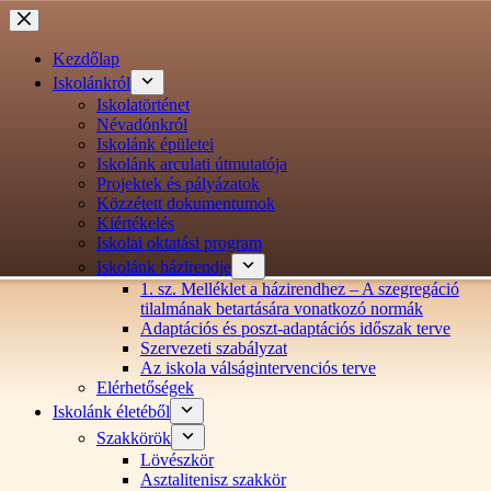
Ugrás
a
tartalomra
Kezdőlap
Iskolánkról
Iskolatörténet
Névadónkról
Iskolánk épületei
Iskolánk arculati útmutatója
Projektek és pályázatok
Közzétett dokumentumok
Kiértékelés
Iskolai oktatási program
Iskolánk házirendje
1. sz. Melléklet a házirendhez – A szegregáció
tilalmának betartására vonatkozó normák
Adaptációs és poszt-adaptációs időszak terve
Szervezeti szabályzat
Az iskola válságintervenciós terve
Elérhetőségek
Iskolánk életéből
Szakkörök
Lövészkör
Asztalitenisz szakkör