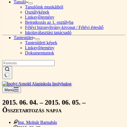
Tanuló
Tanulóink munkáiból
Osztályképek
Linkgyűjtemény
Beiratkozás az 1. osztályba
Félévi bizonyítvány-kivonat / Félévi értesítő
Iskolaválasztási tanácsadó
Tantestület
Tantestületi képek
Linkgyűjtemény
Dokumentumok
Nincs
találat
Menü
2015. 06. 04. – 2015. 06. 05. –
Összetartozás napja
Ing. Molnár Barnabás