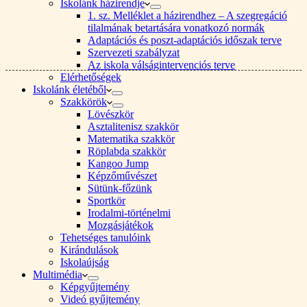
Iskolánk házirendje
1. sz. Melléklet a házirendhez – A szegregáció
tilalmának betartására vonatkozó normák
Adaptációs és poszt-adaptációs időszak terve
Szervezeti szabályzat
Az iskola válságintervenciós terve
Elérhetőségek
Iskolánk életéből
Szakkörök
Lövészkör
Asztalitenisz szakkör
Matematika szakkör
Röplabda szakkör
Kangoo Jump
Képzőművészet
Sütünk-főzünk
Sportkör
Irodalmi-történelmi
Mozgásjátékok
Tehetséges tanulóink
Kirándulások
Iskolaújság
Multimédia
Képgyűjtemény
Videó gyűjtemény