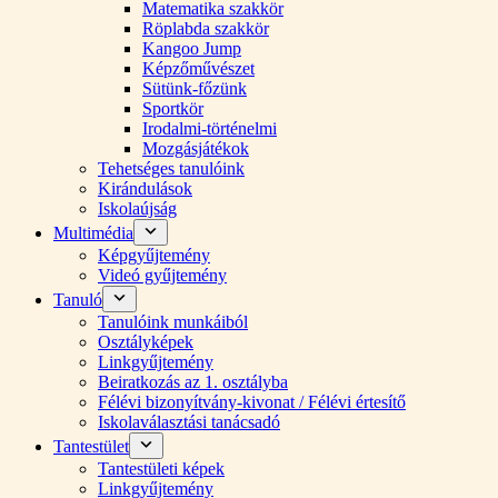
Matematika szakkör
Röplabda szakkör
Kangoo Jump
Képzőművészet
Sütünk-főzünk
Sportkör
Irodalmi-történelmi
Mozgásjátékok
Tehetséges tanulóink
Kirándulások
Iskolaújság
Multimédia
Képgyűjtemény
Videó gyűjtemény
Tanuló
Tanulóink munkáiból
Osztályképek
Linkgyűjtemény
Beiratkozás az 1. osztályba
Félévi bizonyítvány-kivonat / Félévi értesítő
Iskolaválasztási tanácsadó
Tantestület
Tantestületi képek
Linkgyűjtemény