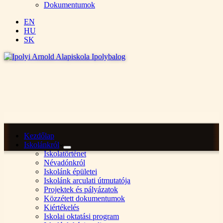
Dokumentumok
EN
HU
SK
Kezdőlap
Iskolánkról
Iskolatörténet
Névadónkról
Iskolánk épületei
Iskolánk arculati útmutatója
Projektek és pályázatok
Közzétett dokumentumok
Kiértékelés
Iskolai oktatási program