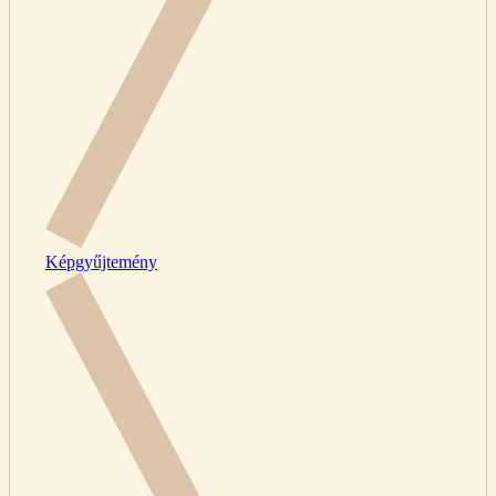
Képgyűjtemény