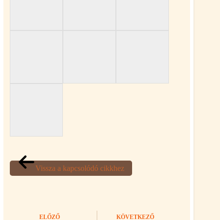
Vissza a kapcsolódó cikkhez
ELŐZŐ
KÖVETKEZŐ