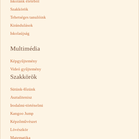
Iskolánk életéből
Szakkörök
Tehetséges tanulóink
Kirándulások
Iskolaújság
Multimédia
Képgyűjtemény
Videó gyűjtemény
Szakkörök
Sütünk-főzünk
Asztalitenisz
Irodalmi-történelmi
Kangoo Jump
Képzőművészet
Lövészkör
Matematika