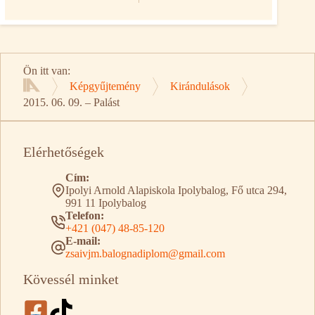
Ön itt van:
Képgyűjtemény
Kirándulások
Kezdőlap
2015. 06. 09. – Palást
Elérhetőségek
Cím:
Ipolyi Arnold Alapiskola Ipolybalog, Fő utca 294,
991 11 Ipolybalog
Telefon:
+421 (047) 48-85-120
E-mail:
zsaivjm.balognadiplom@gmail.com
Kövessél minket