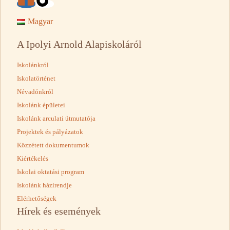
Magyar
A Ipolyi Arnold Alapiskoláról
Iskolánkról
Iskolatörténet
Névadónkról
Iskolánk épületei
Iskolánk arculati útmutatója
Projektek és pályázatok
Közzétett dokumentumok
Kiértékelés
Iskolai oktatási program
Iskolánk házirendje
Elérhetőségek
Hírek és események