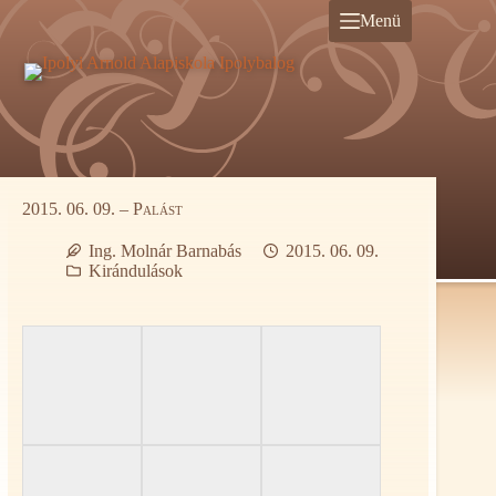
Ugrás
Menü
a
tartalomra
2015. 06. 09. – Palást
Ing. Molnár Barnabás
2015. 06. 09.
Kirándulások