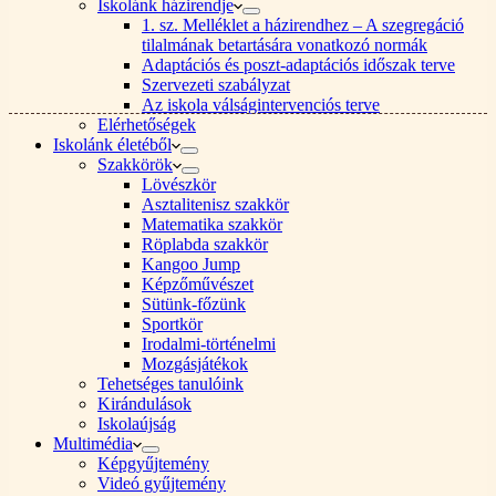
Iskolánk házirendje
1. sz. Melléklet a házirendhez – A szegregáció
tilalmának betartására vonatkozó normák
Adaptációs és poszt-adaptációs időszak terve
Szervezeti szabályzat
Az iskola válságintervenciós terve
Elérhetőségek
Iskolánk életéből
Szakkörök
Lövészkör
Asztalitenisz szakkör
Matematika szakkör
Röplabda szakkör
Kangoo Jump
Képzőművészet
Sütünk-főzünk
Sportkör
Irodalmi-történelmi
Mozgásjátékok
Tehetséges tanulóink
Kirándulások
Iskolaújság
Multimédia
Képgyűjtemény
Videó gyűjtemény