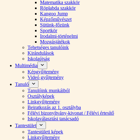
Matematika szakkör
Röplabda szakkör
Kangoo Jump
Képzőművészet
Sütünk-főzünk
Sportkör
Irodalmi-történelmi
Mozgásjátékok
Tehetséges tanulóink
Kirándulások
Iskolaújság
Multimédia
Képgyűjtemény
Videó gyűjtemény
Tanuló
Tanulóink munkáiból
Osztályképek
Linkgyűjtemény
Beiratkozás az 1. osztályba
Félévi bizonyítvány-kivonat / Félévi értesítő
Iskolaválasztási tanácsadó
Tantestület
Tantestületi képek
Linkgyűjtemény