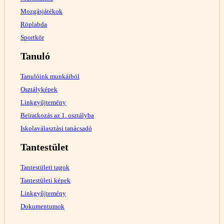
Mozgásjátékok
Röplabda
Sportkör
Tanuló
Tanulóink munkáiból
Osztályképek
Linkgyűjtemény
Beiratkozás az 1. osztályba
Iskolaválasztási tanácsadó
Tantestület
Tantestületi tagok
Tantestületi képek
Linkgyűjtemény
Dokumentumok