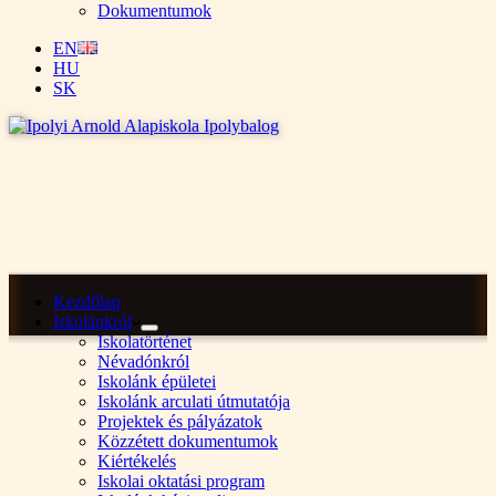
Dokumentumok
EN
HU
SK
Kezdőlap
Iskolánkról
Iskolatörténet
Névadónkról
Iskolánk épületei
Iskolánk arculati útmutatója
Projektek és pályázatok
Közzétett dokumentumok
Kiértékelés
Iskolai oktatási program