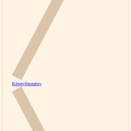
Képgyűjtemény