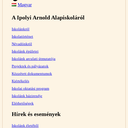
Magyar
A Ipolyi Arnold Alapiskoláról
Iskolánkról
Iskolatörténet
Névadónkról
Iskolánk épületei
Iskolánk arculati útmutatója
Projektek és pályázatok
Közzétett dokumentumok
Kiértékelés
Iskolai oktatási program
Iskolánk házirendje
Elérhetőségek
Hírek és események
Iskolánk életéből