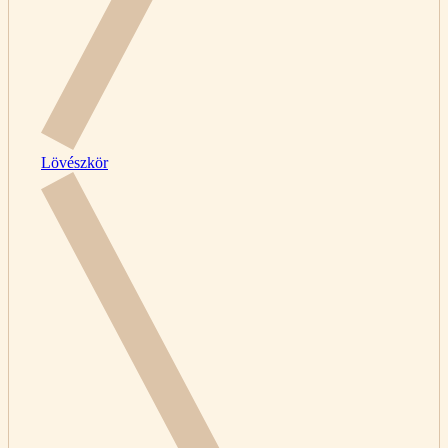
Lövészkör