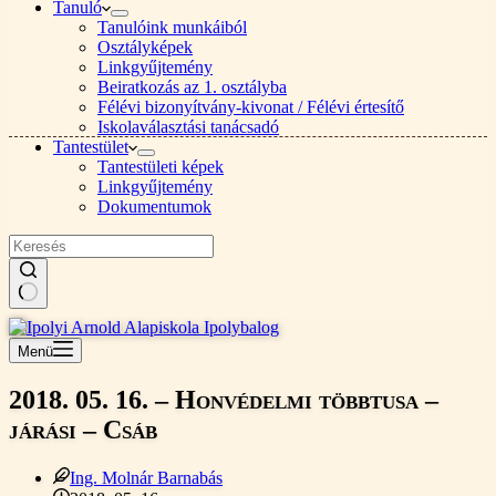
Tanuló
Tanulóink munkáiból
Osztályképek
Linkgyűjtemény
Beiratkozás az 1. osztályba
Félévi bizonyítvány-kivonat / Félévi értesítő
Iskolaválasztási tanácsadó
Tantestület
Tantestületi képek
Linkgyűjtemény
Dokumentumok
Nincs
találat
Menü
2018. 05. 16. – Honvédelmi többtusa –
járási – Csáb
Ing. Molnár Barnabás