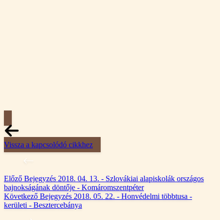
Vissza a kapcsolódó cikkhez
Előző
Bejegyzés
2018. 04. 13. - Szlovákiai alapiskolák országos
bajnokságának döntője - Komáromszentpéter
Következő
Bejegyzés
2018. 05. 22. - Honvédelmi többtusa -
kerületi - Besztercebánya