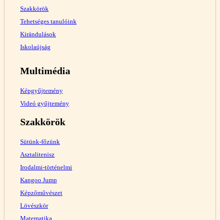
Szakkörök
Tehetséges tanulóink
Kirándulások
Iskolaújság
Multimédia
Képgyűjtemény
Videó gyűjtemény
Szakkörök
Sütünk-főzünk
Asztalitenisz
Irodalmi-történelmi
Kangoo Jump
Képzőművészet
Lövészkör
Matematika