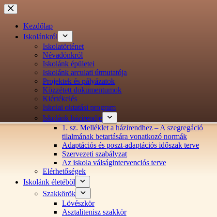
Ugrás
a
tartalomra
Kezdőlap
Iskolánkról
Iskolatörténet
Névadónkról
Iskolánk épületei
Iskolánk arculati útmutatója
Projektek és pályázatok
Közzétett dokumentumok
Kiértékelés
Iskolai oktatási program
Iskolánk házirendje
1. sz. Melléklet a házirendhez – A szegregáció
tilalmának betartására vonatkozó normák
Adaptációs és poszt-adaptációs időszak terve
Szervezeti szabályzat
Az iskola válságintervenciós terve
Elérhetőségek
Iskolánk életéből
Szakkörök
Lövészkör
Asztalitenisz szakkör